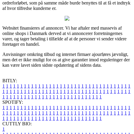
ordreforløbet, som på samme måde burde benyttes til at få et indtryk
af hvor tilfredse kunderne er.
Websitet finansieres af annoncer. Vi har aftaler med massevis af
online shops i Danmark derved at vi annoncerer forretningernes
varer, og tager betaling i tilfælde af at de personer vi sender videre
foretager en handel.
Anvisninger omkring tilbud og internet firmaer ajourføres jævnligt,
men det er ikke muligt for os at give garantier imod reguleringer der
kan være lavet siden sidste opdatering af sidens data.
BITLY:
1
1
1
1
1
1
1
1
1
1
1
1
1
1
1
1
1
1
1
1
1
1
1
1
1
1
1
1
1
1
1
1
1
1
1
1
1
1
1
1
1
1
1
1
1
1
1
1
1
1
1
1
1
1
1
1
1
1
1
1
1
1
1
1
1
1
1
1
1
1
1
1
1
1
1
1
1
1
1
1
1
1
1
1
1
1
1
1
1
1
1
1
1
1
1
1
1
1
1
1
SPOTIFY:
1
1
1
1
1
1
1
1
1
1
1
1
1
1
1
1
1
1
1
1
1
1
1
1
1
1
1
1
1
1
1
1
1
1
1
1
1
1
1
1
1
1
1
1
1
1
1
1
1
1
1
1
1
1
1
1
1
1
1
1
1
1
1
1
1
1
1
1
1
1
1
1
1
1
1
1
1
1
1
1
1
1
1
1
1
1
1
1
1
1
1
1
1
1
1
1
1
1
1
1
CUTTLY BIO:
1