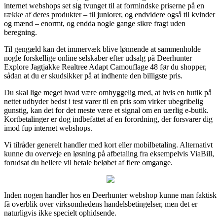
internet webshops set sig tvunget til at formindske priserne på en
række af deres produkter – til juniorer, og endvidere også til kvinder
og mænd – enormt, og endda nogle gange sikre fragt uden
beregning.
Til gengæld kan det immervæk blive lønnende at sammenholde
nogle forskellige online selskaber efter udsalg på Deerhunter
Explore Jagtjakke Realtree Adapt Camouflage 48 før du shopper,
sådan at du er skudsikker på at indhente den billigste pris.
Du skal lige meget hvad være omhyggelig med, at hvis en butik på
nettet udbyder bedst i test varer til en pris som virker ubegribelig
gunstig, kan det for det meste være et signal om en uærlig e-butik.
Kortbetalinger er dog indbefattet af en forordning, der forsvarer dig
imod fup internet webshops.
Vi tilråder generelt handler med kort eller mobilbetaling. Alternativt
kunne du overveje en løsning på afbetaling fra eksempelvis ViaBill,
forudsat du hellere vil betale beløbet af flere omgange.
Inden nogen handler hos en Deerhunter webshop kunne man faktisk
få overblik over virksomhedens handelsbetingelser, men det er
naturligvis ikke specielt ophidsende.