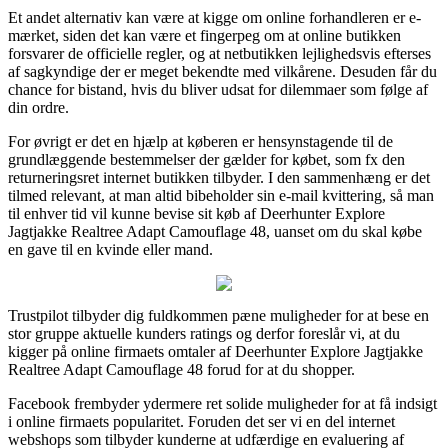
Et andet alternativ kan være at kigge om online forhandleren er e-
mærket, siden det kan være et fingerpeg om at online butikken
forsvarer de officielle regler, og at netbutikken lejlighedsvis efterses
af sagkyndige der er meget bekendte med vilkårene. Desuden får du
chance for bistand, hvis du bliver udsat for dilemmaer som følge af
din ordre.
For øvrigt er det en hjælp at køberen er hensynstagende til de
grundlæggende bestemmelser der gælder for købet, som fx den
returneringsret internet butikken tilbyder. I den sammenhæng er det
tilmed relevant, at man altid bibeholder sin e-mail kvittering, så man
til enhver tid vil kunne bevise sit køb af Deerhunter Explore
Jagtjakke Realtree Adapt Camouflage 48, uanset om du skal købe
en gave til en kvinde eller mand.
Trustpilot tilbyder dig fuldkommen pæne muligheder for at bese en
stor gruppe aktuelle kunders ratings og derfor foreslår vi, at du
kigger på online firmaets omtaler af Deerhunter Explore Jagtjakke
Realtree Adapt Camouflage 48 forud for at du shopper.
Facebook frembyder ydermere ret solide muligheder for at få indsigt
i online firmaets popularitet. Foruden det ser vi en del internet
webshops som tilbyder kunderne at udfærdige en evaluering af