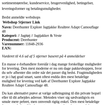
sortimentstørrelse, kundeservice, brugervenlighed, betingelser,
leveringsformer og betalingsmuligheder.
Bedst anmeldte webshops
Webshop
Stjerner
Link
Navn:
Deerhunter Explore Jagtjakke Realtree Adapt Camouflage
48
Kategori:
// Jagttøj // Jagtjakker & Veste
Producent:
Deerhunter
Varenummer:
11848-2936
EAN:
Vurderet til
4.6
ud af 5 stjerner baseret på
4
anmeldelser
En masse e-forhandlere foreslår i dag mange forskellige muligheder
for levering. Den mest moderne er nu om dage pakkeshoppen, hvor
du selv afhenter din ordre når det passer dig bedst. Fragtmuligheden
er jo i høj grad smart, samt oftest endda den mest betalelige
mulighed for levering ved køb af Deerhunter Explore Jagtjakke
Realtree Adapt Camouflage 48.
Du kan alternativt prøve at vælge udbringning til din private bopæl
eller til dit arbejdes adresse. Metoden viser sig sædvanligvis en
smule mere pebret, men omvendt rigtig enkel. Den mest betalelige