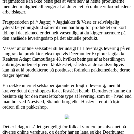
fragtmetode kan ikke benægtes at være selv at hente produkterne,
men den mulighed afhænger af at du er tæt på online virksomhedens
arbejdslager.
Fragtperioden på // Jagttøj // Jagtjakker & Veste er selvfølgelig
yderst betydningsfuld såfremt man har brug for produktet om kort
tid, og i det øjemed er det helt væsentligt at du kigger nærmere på
den anslåede leveringsdato på det aktuelle produkt.
Masser af online selskaber stiller udsigt til 1 hverdags levering på en
lang række produkter, eksempelvis Deerhunter Explore Jagtjakke
Realtree Adapt Camouflage 48, hvilket betinges af at bestillingen
anbringes inden et givent klokkeslæt, således at de sandsynligvis
kan nå at få produkterne på posthuset forinden pakkemedarbejderne
drager hjemad.
En række internet selskaber garanterer fragtfri levering, men tit
kræver det at der shoppes for et fastslået beløb. Derudover kunne du
beslutte sig for den mest letkøbte type af levering, som tit – hvad end
man bor ved Næstved, Skanderborg eller Haslev – er at få kørt
ordren til en pakkeshop.
Det er i dag ret så let gængeligt for folk at vurdere prisniveauet på
diverse online varehuse, og derfor har en lang række Deerhunter