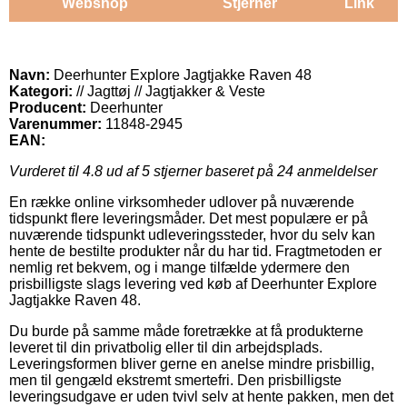
Webshop
Stjerner
Link
Navn:
Deerhunter Explore Jagtjakke Raven 48
Kategori:
// Jagttøj // Jagtjakker & Veste
Producent:
Deerhunter
Varenummer:
11848-2945
EAN:
Vurderet til
4.8
ud af 5 stjerner baseret på
24
anmeldelser
En række online virksomheder udlover på nuværende
tidspunkt flere leveringsmåder. Det mest populære er på
nuværende tidspunkt udleveringssteder, hvor du selv kan
hente de bestilte produkter når du har tid. Fragtmetoden er
nemlig ret bekvem, og i mange tilfælde ydermere den
prisbilligste slags levering ved køb af Deerhunter Explore
Jagtjakke Raven 48.
Du burde på samme måde foretrække at få produkterne
leveret til din privatbolig eller til din arbejdsplads.
Leveringsformen bliver gerne en anelse mindre prisbillig,
men til gengæld ekstremt smertefri. Den prisbilligste
leveringsudgave er uden tvivl selv at hente pakken, men det