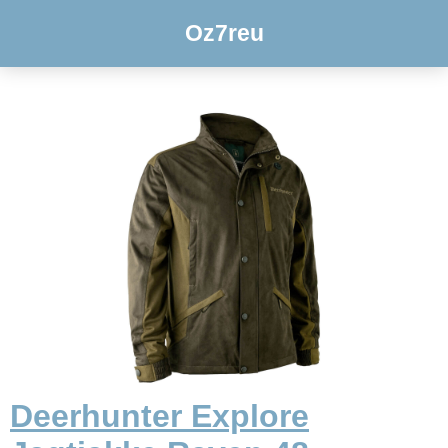
Oz7reu
Deerhunter Explore