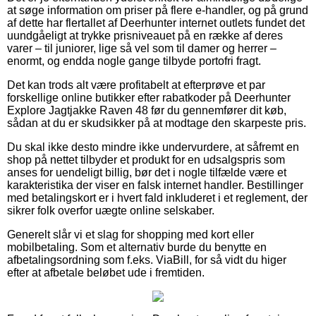
at søge information om priser på flere e-handler, og på grund
af dette har flertallet af Deerhunter internet outlets fundet det
uundgåeligt at trykke prisniveauet på en række af deres
varer – til juniorer, lige så vel som til damer og herrer –
enormt, og endda nogle gange tilbyde portofri fragt.
Det kan trods alt være profitabelt at efterprøve et par
forskellige online butikker efter rabatkoder på Deerhunter
Explore Jagtjakke Raven 48 før du gennemfører dit køb,
sådan at du er skudsikker på at modtage den skarpeste pris.
Du skal ikke desto mindre ikke undervurdere, at såfremt en
shop på nettet tilbyder et produkt for en udsalgspris som
anses for uendeligt billig, bør det i nogle tilfælde være et
karakteristika der viser en falsk internet handler. Bestillinger
med betalingskort er i hvert fald inkluderet i et reglement, der
sikrer folk overfor uægte online selskaber.
Generelt slår vi et slag for shopping med kort eller
mobilbetaling. Som et alternativ burde du benytte en
afbetalingsordning som f.eks. ViaBill, for så vidt du higer
efter at afbetale beløbet ude i fremtiden.