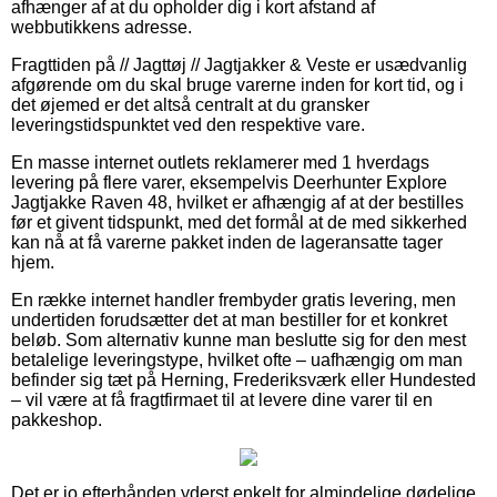
afhænger af at du opholder dig i kort afstand af
webbutikkens adresse.
Fragttiden på // Jagttøj // Jagtjakker & Veste er usædvanlig
afgørende om du skal bruge varerne inden for kort tid, og i
det øjemed er det altså centralt at du gransker
leveringstidspunktet ved den respektive vare.
En masse internet outlets reklamerer med 1 hverdags
levering på flere varer, eksempelvis Deerhunter Explore
Jagtjakke Raven 48, hvilket er afhængig af at der bestilles
før et givent tidspunkt, med det formål at de med sikkerhed
kan nå at få varerne pakket inden de lageransatte tager
hjem.
En række internet handler frembyder gratis levering, men
undertiden forudsætter det at man bestiller for et konkret
beløb. Som alternativ kunne man beslutte sig for den mest
betalelige leveringstype, hvilket ofte – uafhængig om man
befinder sig tæt på Herning, Frederiksværk eller Hundested
– vil være at få fragtfirmaet til at levere dine varer til en
pakkeshop.
Det er jo efterhånden yderst enkelt for almindelige dødelige