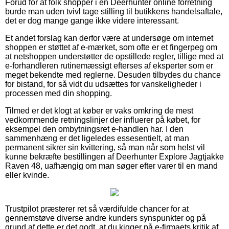
Forud for at folk shopper i en Deerhunter online forretning
burde man uden tvivl tage stilling til butikkens handelsaftale,
det er dog mange gange ikke videre interessant.
Et andet forslag kan derfor være at undersøge om internet
shoppen er støttet af e-mærket, som ofte er et fingerpeg om
at netshoppen understøtter de opstillede regler, tillige med at
e-forhandleren rutinemæssigt efterses af eksperter som er
meget bekendte med reglerne. Desuden tilbydes du chance
for bistand, for så vidt du udsættes for vanskeligheder i
processen med din shopping.
Tilmed er det klogt at køber er vaks omkring de mest
vedkommende retningslinjer der influerer på købet, for
eksempel den ombytningsret e-handlen har. I den
sammenhæng er det ligeledes essesentielt, at man
permanent sikrer sin kvittering, så man når som helst vil
kunne bekræfte bestillingen af Deerhunter Explore Jagtjakke
Raven 48, uafhængig om man søger efter varer til en mand
eller kvinde.
Trustpilot præsterer ret så værdifulde chancer for at
gennemstøve diverse andre kunders synspunkter og på
grund af dette er det godt, at du kigger på e-firmaets kritik af