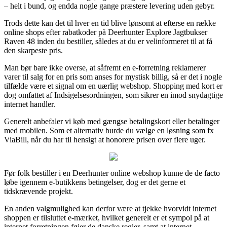
– helt i bund, og endda nogle gange præstere levering uden gebyr.
Trods dette kan det til hver en tid blive lønsomt at efterse en række
online shops efter rabatkoder på Deerhunter Explore Jagtbukser
Raven 48 inden du bestiller, således at du er velinformeret til at få
den skarpeste pris.
Man bør bare ikke overse, at såfremt en e-forretning reklamerer
varer til salg for en pris som anses for mystisk billig, så er det i nogle
tilfælde være et signal om en uærlig webshop. Shopping med kort er
dog omfattet af Indsigelsesordningen, som sikrer en imod snydagtige
internet handler.
Generelt anbefaler vi køb med gængse betalingskort eller betalinger
med mobilen. Som et alternativ burde du vælge en løsning som fx
ViaBill, når du har til hensigt at honorere prisen over flere uger.
Før folk bestiller i en Deerhunter online webshop kunne de de facto
løbe igennem e-butikkens betingelser, dog er det gerne et
tidskrævende projekt.
En anden valgmulighed kan derfor være at tjekke hvorvidt internet
shoppen er tilsluttet e-mærket, hvilket generelt er et sympol på at
internet forretningen føjer de danske regler, samt at internet