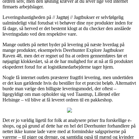
ordren selv, men den løsning kræver at du lever lige ved internet
firmaets arbejdslager.
Leveringshastigheden på // Jagttøj // Jagtbukser er selvfølgelig
ualmindeligt vital forudsat vi behøver dine nye produkter inden for
få dage, så herved er det bestemt klogt at du checker den anslåede
leveringsdato ved den respektive vare.
Mange outlets på nettet byder på levering på næste hverdag på
mange produkter, eksempelvis Deerhunter Explore Jagtbukser
Raven 48, men det er regnet ud fra at ordren gennemføres før et
nøjagtigt klokkeslæt, så at de har mulighed for at nå at få produktet
ekspederet forud for at logistikmedarbejderne tager hjem.
Nogle få internet outlets præsterer fragtfri levering, men undertiden
er det kun gældende hvis du bestiller for et præcist beløb. Alternativt
burde man vælge den billigste leveringsmodel, der oftest –
ligegyldigt om man opholder sig ved Taastrup, Lillerød eller
Helsinge – vil blive at få leveret ordren til en pakkeshop.
Det er jo vældig ligetil for folk at analysere priser fra forskellige e-
shops, og på grund af dette har en hel del Deerhunter forhandlere på
nettet ikke kunne lade være med at formindske salgspriserne på
varerne – til piger og drenge, og samtidig også til mænd og kvinder