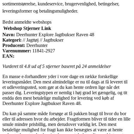
sortimentstørrelse, kundeservice, brugervenlighed, betingelser,
leveringsformer og betalingsmuligheder.
Bedst anmeldte webshops
Webshop
Stjerner
Link
Navn:
Deerhunter Explore Jagtbukser Raven 48
Kategori:
// Jagttøj // Jagtbukser
Producent:
Deerhunter
Varenummer:
11841-2927
EAN:
Vurderet til
4.8
ud af 5 stjerner baseret på
24
anmeldelser
En masse e-forhandlere yder i vore dage en række forskellige
leveringsmåder. Den mest almindelige er nu til dags at få leveret til
et udleveringssted, som gør at du kan hente ordren lige når det
passer dig. Leveringstypen er nemlig i høj grad let gængelig, og tit
endda den mest betalelige mulighed for levering ved køb af
Deerhunter Explore Jagtbukser Raven 48.
Du kan på samme måde forsøge at få pakken bragt til hvor du bor
eller til adressen hvor du arbejder. Fragtformen bliver til tider en lille
smule mindre prisbillig, men derudover vældig let. Den mest
betalelige mulighed for fragt kan ikke benægtes at være at hente