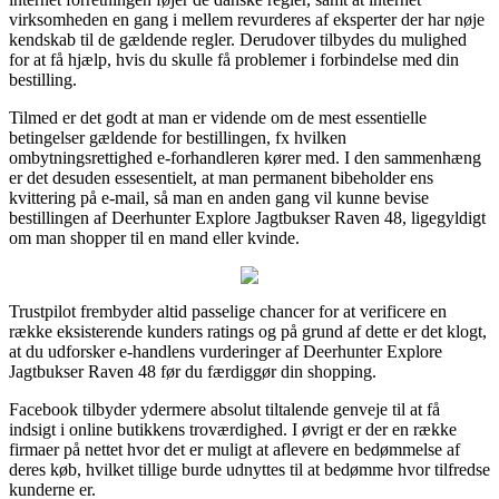
virksomheden en gang i mellem revurderes af eksperter der har nøje
kendskab til de gældende regler. Derudover tilbydes du mulighed
for at få hjælp, hvis du skulle få problemer i forbindelse med din
bestilling.
Tilmed er det godt at man er vidende om de mest essentielle
betingelser gældende for bestillingen, fx hvilken
ombytningsrettighed e-forhandleren kører med. I den sammenhæng
er det desuden essesentielt, at man permanent bibeholder ens
kvittering på e-mail, så man en anden gang vil kunne bevise
bestillingen af Deerhunter Explore Jagtbukser Raven 48, ligegyldigt
om man shopper til en mand eller kvinde.
Trustpilot frembyder altid passelige chancer for at verificere en
række eksisterende kunders ratings og på grund af dette er det klogt,
at du udforsker e-handlens vurderinger af Deerhunter Explore
Jagtbukser Raven 48 før du færdiggør din shopping.
Facebook tilbyder ydermere absolut tiltalende genveje til at få
indsigt i online butikkens troværdighed. I øvrigt er der en række
firmaer på nettet hvor det er muligt at aflevere en bedømmelse af
deres køb, hvilket tillige burde udnyttes til at bedømme hvor tilfredse
kunderne er.