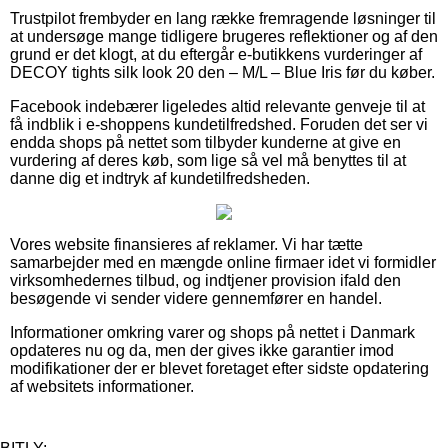
Trustpilot frembyder en lang række fremragende løsninger til
at undersøge mange tidligere brugeres reflektioner og af den
grund er det klogt, at du eftergår e-butikkens vurderinger af
DECOY tights silk look 20 den – M/L – Blue Iris før du køber.
Facebook indebærer ligeledes altid relevante genveje til at
få indblik i e-shoppens kundetilfredshed. Foruden det ser vi
endda shops på nettet som tilbyder kunderne at give en
vurdering af deres køb, som lige så vel må benyttes til at
danne dig et indtryk af kundetilfredsheden.
Vores website finansieres af reklamer. Vi har tætte
samarbejder med en mængde online firmaer idet vi formidler
virksomhedernes tilbud, og indtjener provision ifald den
besøgende vi sender videre gennemfører en handel.
Informationer omkring varer og shops på nettet i Danmark
opdateres nu og da, men der gives ikke garantier imod
modifikationer der er blevet foretaget efter sidste opdatering
af websitets informationer.