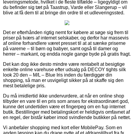
leveringsmetode, hvilket i de fleste tilfælde – ligegyldigt om
du befinder sig tæt på Taastrup, Varde eller Slangerup – vil
blive at få dem til at bringe din ordre til et udleveringssted.
Det er efterhånden rigtig nemt for købere at søge sig frem til
priser på tværs af internet selskaber, og derfor har massevis
af online forhandlere været presset til at at sænke priserne
på varerne – til børn og babyer, samt også til damer og
herrer – markant, og endda nogle gange byde på gratis fragt.
Det kan dog ikke desto mindre være rentabelt at besigtige
enkelte online varehuse efter udsalg på DECOY tights silk
look 20 den – M/L – Blue Iris inden du færdiggør din
shopping, så man er usvigeligt sikker på at skaffe sig den
mest betalelige pris.
Du må imidlertid ikke undervurdere, at når en online shop
tilbyder en vare til en pris som anses for ekstraordinært god,
kunne det undertiden være et fingerpeg om en fup internet
butik. Bestillinger med betalingskort er heldigvis omfavnet af
en regel, der bistår køber imod svindlende butikker på nettet.
Vi anbefaler shopping med kort eller MobilePay. Som en
anden løsning kan du drage nytte af et afdragstilbud fra fx