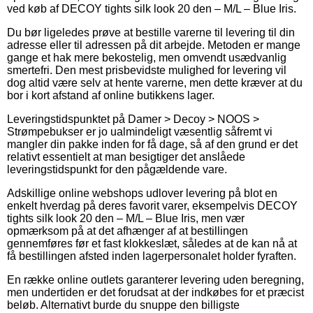
ved køb af DECOY tights silk look 20 den – M/L – Blue Iris.
Du bør ligeledes prøve at bestille varerne til levering til din
adresse eller til adressen på dit arbejde. Metoden er mange
gange et hak mere bekostelig, men omvendt usædvanlig
smertefri. Den mest prisbevidste mulighed for levering vil
dog altid være selv at hente varerne, men dette kræver at du
bor i kort afstand af online butikkens lager.
Leveringstidspunktet på Damer > Decoy > NOOS >
Strømpebukser er jo ualmindeligt væsentlig såfremt vi
mangler din pakke inden for få dage, så af den grund er det
relativt essentielt at man besigtiger det anslåede
leveringstidspunkt for den pågældende vare.
Adskillige online webshops udlover levering på blot en
enkelt hverdag på deres favorit varer, eksempelvis DECOY
tights silk look 20 den – M/L – Blue Iris, men vær
opmærksom på at det afhænger af at bestillingen
gennemføres før et fast klokkeslæt, således at de kan nå at
få bestillingen afsted inden lagerpersonalet holder fyraften.
En række online outlets garanterer levering uden beregning,
men undertiden er det forudsat at der indkøbes for et præcist
beløb. Alternativt burde du snuppe den billigste