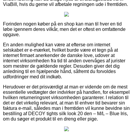
ViaBill, hvis du gerne vil afbetale regningen ude i fremtiden.
Forinden nogen køber på en shop kan man til hver en tid
løbe igennem deres vilkår, men det er oftest en omfattende
opgave.
En anden mulighed kan være at efterse om internet
selskabet er e-mærket, hvilket burde være et tegn på at
internet firmaet anerkender de danske love, udover at
internet virksomheden fra tid til anden overvåges af jurister
som mestrer de gældende regler. Desuden giver det dig
anledning til en hjælpende hånd, såfremt du forvoldes
udfordringer med dit indkøb.
Herudover er det prisværdigt at man er vidende om de mest
essentielle vedtægter der indvirker på handlen, for eksempel
hvilken returneringsret virksomheden garanterer. I relation til
det er det virkelig relevant, at man til enhver tid bevarer sin
faktura e-mail, således man i fremtiden vil kunne bevidne sin
bestilling af DECOY tights silk look 20 den – M/L – Blue Iris,
om du søger et produkt til en dreng eller pige.