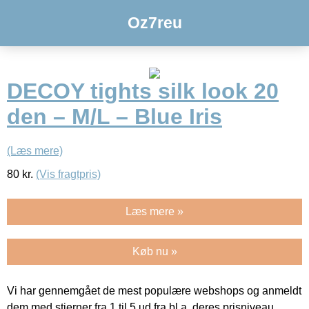
Oz7reu
DECOY tights silk look 20
den – M/L – Blue Iris
(Læs mere)
80
kr.
(Vis fragtpris)
Læs mere »
Køb nu »
Vi har gennemgået de mest populære webshops og anmeldt
dem med stjerner fra 1 til 5 ud fra bl.a. deres prisniveau,