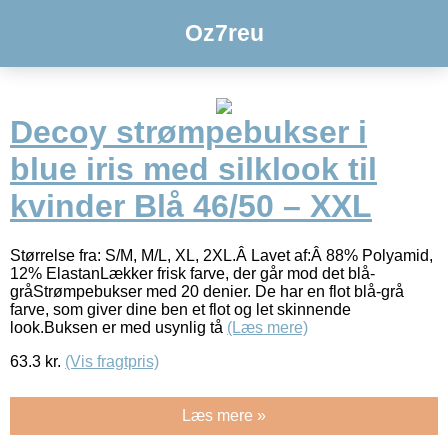
Oz7reu
Decoy strømpebukser i
blue iris med silklook til
kvinder Blå 46/50 – XXL
Størrelse fra: S/M, M/L, XL, 2XL.Â Lavet af:Â 88% Polyamid,
12% ElastanLækker frisk farve, der går mod det blå-
gråStrømpebukser med 20 denier. De har en flot blå-grå
farve, som giver dine ben et flot og let skinnende
look.Buksen er med usynlig tå
(Læs mere)
63.3
kr.
(Vis fragtpris)
Læs mere »