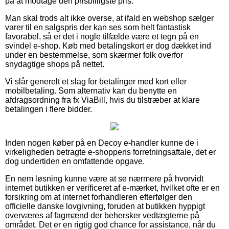
på at modtage den prisbilligste pris.
Man skal trods alt ikke overse, at ifald en webshop sælger
varer til en salgspris der kan ses som helt fantastisk
favorabel, så er det i nogle tilfælde være et tegn på en
svindel e-shop. Køb med betalingskort er dog dækket ind
under en bestemmelse, som skærmer folk overfor
snydagtige shops på nettet.
Vi slår generelt et slag for betalinger med kort eller
mobilbetaling. Som alternativ kan du benytte en
afdragsordning fra fx ViaBill, hvis du tilstræber at klare
betalingen i flere bidder.
Inden nogen køber på en Decoy e-handler kunne de i
virkeligheden betragte e-shoppens forretningsaftale, det er
dog undertiden en omfattende opgave.
En nem løsning kunne være at se nærmere på hvorvidt
internet butikken er verificeret af e-mærket, hvilket ofte er en
forsikring om at internet forhandleren efterfølger den
officielle danske lovgivning, foruden at butikken hyppigt
overværes af fagmænd der behersker vedtægterne på
området. Det er en rigtig god chance for assistance, når du