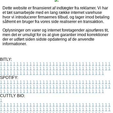
Dette website er finansieret af indtægter fra reklamer. Vi har
et tæt samarbejde med en lang række internet varehuse
hvor vi introducerer firmaernes tilbud, og tager imod betaling
såfremt en bruger fra vores side realiserer en transaktion.
Oplysninger om varer og internet foretagender ajourføres tit,
men det er umuligt for os at give garantier imod korrektioner
der er udført siden sidste opdatering af de anvendte
informationer.
BITLY:
1
1
1
1
1
1
1
1
1
1
1
1
1
1
1
1
1
1
1
1
1
1
1
1
1
1
1
1
1
1
1
1
1
1
1
1
1
1
1
1
1
1
1
1
1
1
1
1
1
1
1
1
1
1
1
1
1
1
1
1
1
1
1
1
1
1
1
1
1
1
1
1
1
1
1
1
1
1
1
1
1
1
1
1
1
1
1
1
1
1
1
1
1
1
1
1
1
1
1
1
SPOTIFY:
1
1
1
1
1
1
1
1
1
1
1
1
1
1
1
1
1
1
1
1
1
1
1
1
1
1
1
1
1
1
1
1
1
1
1
1
1
1
1
1
1
1
1
1
1
1
1
1
1
1
1
1
1
1
1
1
1
1
1
1
1
1
1
1
1
1
1
1
1
1
1
1
1
1
1
1
1
1
1
1
1
1
1
1
1
1
1
1
1
1
1
1
1
1
1
1
1
1
1
1
CUTTLY BIO:
1
1
1
1
1
1
1
1
1
1
1
1
1
1
1
1
1
1
1
1
1
1
1
1
1
1
1
1
1
1
1
1
1
1
1
1
1
1
1
1
1
1
1
1
1
1
1
1
1
1
1
1
1
1
1
1
1
1
1
1
1
1
1
1
1
1
1
1
1