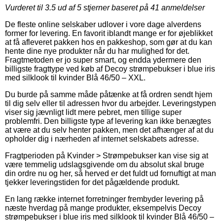
Vurderet til
3.5
ud af 5 stjerner baseret på
41
anmeldelser
De fleste online selskaber udlover i vore dage alverdens
former for levering. En favorit iblandt mange er for øjeblikket
at få afleveret pakken hos en pakkeshop, som gør at du kan
hente dine nye produkter når du har mulighed for det.
Fragtmetoden er jo super smart, og endda ydermere den
billigste fragttype ved køb af Decoy strømpebukser i blue iris
med silklook til kvinder Blå 46/50 – XXL.
Du burde på samme måde påtænke at få ordren sendt hjem
til dig selv eller til adressen hvor du arbejder. Leveringstypen
viser sig jævnligt lidt mere pebret, men tillige super
problemfri. Den billigste type af levering kan ikke benægtes
at være at du selv henter pakken, men det afhænger af at du
opholder dig i nærheden af internet selskabets adresse.
Fragtperioden på Kvinder > Strømpebukser kan vise sig at
være temmelig udslagsgivende om du absolut skal bruge
din ordre nu og her, så herved er det fuldt ud fornuftigt at man
tjekker leveringstiden for det pågældende produkt.
En lang række internet forretninger frembyder levering på
næste hverdag på mange produkter, eksempelvis Decoy
strømpebukser i blue iris med silklook til kvinder Blå 46/50 –