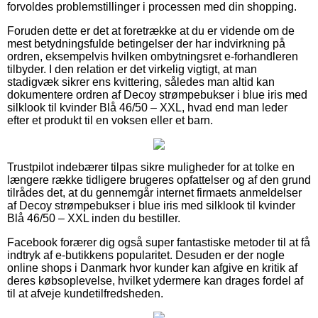
forvoldes problemstillinger i processen med din shopping.
Foruden dette er det at foretrække at du er vidende om de
mest betydningsfulde betingelser der har indvirkning på
ordren, eksempelvis hvilken ombytningsret e-forhandleren
tilbyder. I den relation er det virkelig vigtigt, at man
stadigvæk sikrer ens kvittering, således man altid kan
dokumentere ordren af Decoy strømpebukser i blue iris med
silklook til kvinder Blå 46/50 – XXL, hvad end man leder
efter et produkt til en voksen eller et barn.
Trustpilot indebærer tilpas sikre muligheder for at tolke en
længere række tidligere brugeres opfattelser og af den grund
tilrådes det, at du gennemgår internet firmaets anmeldelser
af Decoy strømpebukser i blue iris med silklook til kvinder
Blå 46/50 – XXL inden du bestiller.
Facebook forærer dig også super fantastiske metoder til at få
indtryk af e-butikkens popularitet. Desuden er der nogle
online shops i Danmark hvor kunder kan afgive en kritik af
deres købsoplevelse, hvilket ydermere kan drages fordel af
til at afveje kundetilfredsheden.