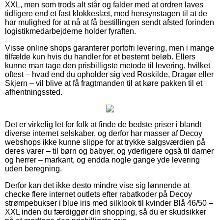
XXL, men som trods alt står og falder med at ordren laves
tidligere end et fast klokkeslæt, med hensynstagen til at de
har mulighed for at nå at få bestillingen sendt afsted forinden
logistikmedarbejderne holder fyraften.
Visse online shops garanterer portofri levering, men i mange
tilfælde kun hvis du handler for et bestemt beløb. Ellers
kunne man tage den prisbilligste metode til levering, hvilket
oftest – hvad end du opholder sig ved Roskilde, Dragør eller
Skjern – vil blive at få fragtmanden til at køre pakken til et
afhentningssted.
Det er virkelig let for folk at finde de bedste priser i blandt
diverse internet selskaber, og derfor har masser af Decoy
webshops ikke kunne slippe for at trykke salgsværdien på
deres varer – til børn og babyer, og yderligere også til damer
og herrer – markant, og endda nogle gange yde levering
uden beregning.
Derfor kan det ikke desto mindre vise sig lønnende at
checke flere internet outlets efter rabatkoder på Decoy
strømpebukser i blue iris med silklook til kvinder Blå 46/50 –
XXL inden du færdiggør din shopping, så du er skudsikker