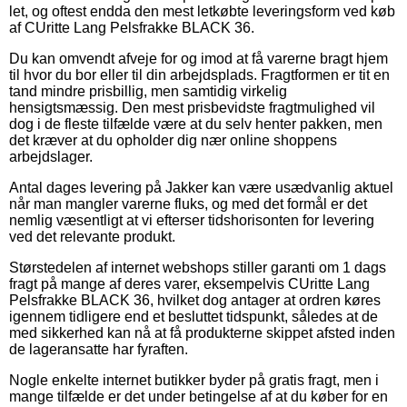
let, og oftest endda den mest letkøbte leveringsform ved køb
af CUritte Lang Pelsfrakke BLACK 36.
Du kan omvendt afveje for og imod at få varerne bragt hjem
til hvor du bor eller til din arbejdsplads. Fragtformen er tit en
tand mindre prisbillig, men samtidig virkelig
hensigtsmæssig. Den mest prisbevidste fragtmulighed vil
dog i de fleste tilfælde være at du selv henter pakken, men
det kræver at du opholder dig nær online shoppens
arbejdslager.
Antal dages levering på Jakker kan være usædvanlig aktuel
når man mangler varerne fluks, og med det formål er det
nemlig væsentligt at vi efterser tidshorisonten for levering
ved det relevante produkt.
Størstedelen af internet webshops stiller garanti om 1 dags
fragt på mange af deres varer, eksempelvis CUritte Lang
Pelsfrakke BLACK 36, hvilket dog antager at ordren køres
igennem tidligere end et besluttet tidspunkt, således at de
med sikkerhed kan nå at få produkterne skippet afsted inden
de lageransatte har fyraften.
Nogle enkelte internet butikker byder på gratis fragt, men i
mange tilfælde er det under betingelse af at du køber for en