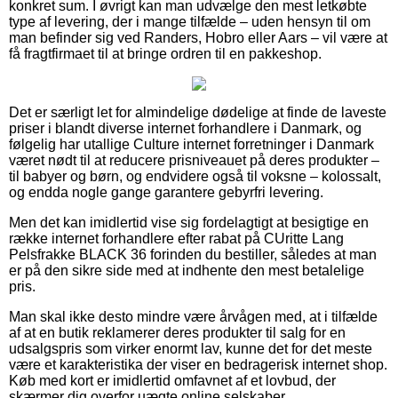
konkret sum. I øvrigt kan man udvælge den mest letkøbte
type af levering, der i mange tilfælde – uden hensyn til om
man befinder sig ved Randers, Hobro eller Aars – vil være at
få fragtfirmaet til at bringe ordren til en pakkeshop.
Det er særligt let for almindelige dødelige at finde de laveste
priser i blandt diverse internet forhandlere i Danmark, og
følgelig har utallige Culture internet forretninger i Danmark
været nødt til at reducere prisniveauet på deres produkter –
til babyer og børn, og endvidere også til voksne – kolossalt,
og endda nogle gange garantere gebyrfri levering.
Men det kan imidlertid vise sig fordelagtigt at besigtige en
række internet forhandlere efter rabat på CUritte Lang
Pelsfrakke BLACK 36 forinden du bestiller, således at man
er på den sikre side med at indhente den mest betalelige
pris.
Man skal ikke desto mindre være årvågen med, at i tilfælde
af at en butik reklamerer deres produkter til salg for en
udsalgspris som virker enormt lav, kunne det for det meste
være et karakteristika der viser en bedragerisk internet shop.
Køb med kort er imidlertid omfavnet af et lovbud, der
skærmer dig overfor uægte online selskaber.