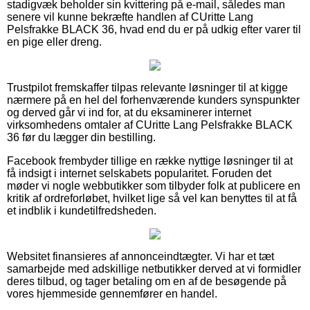
stadigvæk beholder sin kvittering på e-mail, således man
senere vil kunne bekræfte handlen af CUritte Lang
Pelsfrakke BLACK 36, hvad end du er på udkig efter varer til
en pige eller dreng.
Trustpilot fremskaffer tilpas relevante løsninger til at kigge
nærmere på en hel del forhenværende kunders synspunkter
og derved går vi ind for, at du eksaminerer internet
virksomhedens omtaler af CUritte Lang Pelsfrakke BLACK
36 før du lægger din bestilling.
Facebook frembyder tillige en række nyttige løsninger til at
få indsigt i internet selskabets popularitet. Foruden det
møder vi nogle webbutikker som tilbyder folk at publicere en
kritik af ordreforløbet, hvilket lige så vel kan benyttes til at få
et indblik i kundetilfredsheden.
Websitet finansieres af annonceindtægter. Vi har et tæt
samarbejde med adskillige netbutikker derved at vi formidler
deres tilbud, og tager betaling om en af de besøgende på
vores hjemmeside gennemfører en handel.