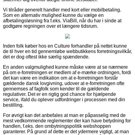
Vi tilråder generelt handler med kort eller mobilbetaling.
Som en alternativ mulighed kunne du vælge en
afbetalingsløsning fra f.eks. ViaBill, når du har i sinde at
godtgøre regningen over et længere tidsrum.
Inden folk køber hos en Culture forhandler på nettet kunne
de til hver en tid gennemløbe webbutikkens forretningsvilkår,
det er dog oftest ikke særlig spændende.
En anden valgmulighed kunne måske være at se nærmere
på om e-forretningen er medlem af e-mærke ordningen, fordi
det kan være en indikation om at e-forretningen forstår
gældende dansk lovgivning, udover at e-forretningen ofte
gennemses af fagfolk som kender til de gældende
regulativer. Det er en rigtig god chance for hjælpende
service, ifald du oplever udfordringer i processen med din
bestilling.
For øvrigt kan det anbefales at man er påpasselig med de
mest vedkommende reglementer der kan have betydning for
handlen, f.eks. den ombytningspolitik webshoppen
garanterer. På grund af dette er det ydermere vigtigt, at man