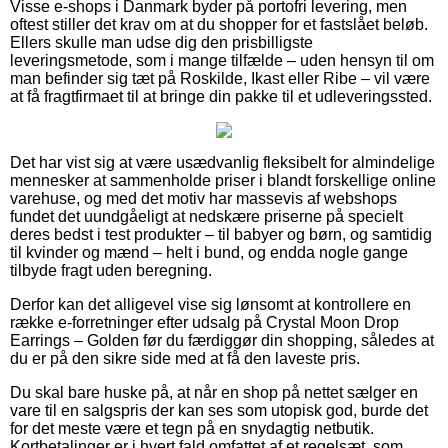
Visse e-shops i Danmark byder på portofri levering, men
oftest stiller det krav om at du shopper for et fastslået beløb.
Ellers skulle man udse dig den prisbilligste
leveringsmetode, som i mange tilfælde – uden hensyn til om
man befinder sig tæt på Roskilde, Ikast eller Ribe – vil være
at få fragtfirmaet til at bringe din pakke til et udleveringssted.
Det har vist sig at være usædvanlig fleksibelt for almindelige
mennesker at sammenholde priser i blandt forskellige online
varehuse, og med det motiv har massevis af webshops
fundet det uundgåeligt at nedskære priserne på specielt
deres bedst i test produkter – til babyer og børn, og samtidig
til kvinder og mænd – helt i bund, og endda nogle gange
tilbyde fragt uden beregning.
Derfor kan det alligevel vise sig lønsomt at kontrollere en
række e-forretninger efter udsalg på Crystal Moon Drop
Earrings – Golden før du færdiggør din shopping, således at
du er på den sikre side med at få den laveste pris.
Du skal bare huske på, at når en shop på nettet sælger en
vare til en salgspris der kan ses som utopisk god, burde det
for det meste være et tegn på en snydagtig netbutik.
Kortbetalinger er i hvert fald omfattet af et regelsæt, som