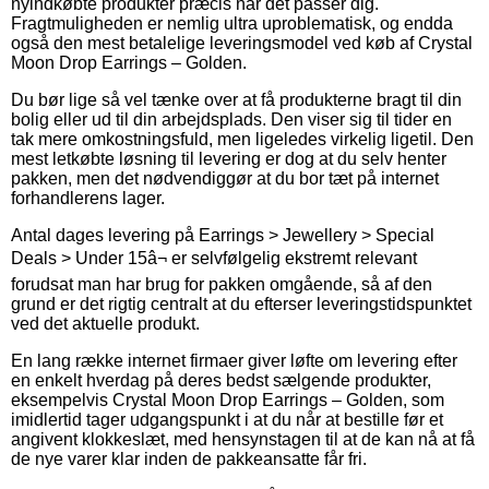
nyindkøbte produkter præcis når det passer dig.
Fragtmuligheden er nemlig ultra uproblematisk, og endda
også den mest betalelige leveringsmodel ved køb af Crystal
Moon Drop Earrings – Golden.
Du bør lige så vel tænke over at få produkterne bragt til din
bolig eller ud til din arbejdsplads. Den viser sig til tider en
tak mere omkostningsfuld, men ligeledes virkelig ligetil. Den
mest letkøbte løsning til levering er dog at du selv henter
pakken, men det nødvendiggør at du bor tæt på internet
forhandlerens lager.
Antal dages levering på Earrings > Jewellery > Special
Deals > Under 15â¬ er selvfølgelig ekstremt relevant
forudsat man har brug for pakken omgående, så af den
grund er det rigtig centralt at du efterser leveringstidspunktet
ved det aktuelle produkt.
En lang række internet firmaer giver løfte om levering efter
en enkelt hverdag på deres bedst sælgende produkter,
eksempelvis Crystal Moon Drop Earrings – Golden, som
imidlertid tager udgangspunkt i at du når at bestille før et
angivent klokkeslæt, med hensynstagen til at de kan nå at få
de nye varer klar inden de pakkeansatte får fri.