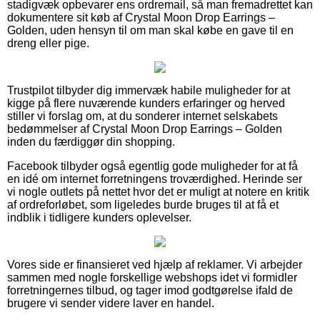
stadigvæk opbevarer ens ordremail, så man fremadrettet kan
dokumentere sit køb af Crystal Moon Drop Earrings –
Golden, uden hensyn til om man skal købe en gave til en
dreng eller pige.
Trustpilot tilbyder dig immervæk habile muligheder for at
kigge på flere nuværende kunders erfaringer og herved
stiller vi forslag om, at du sonderer internet selskabets
bedømmelser af Crystal Moon Drop Earrings – Golden
inden du færdiggør din shopping.
Facebook tilbyder også egentlig gode muligheder for at få
en idé om internet forretningens troværdighed. Herinde ser
vi nogle outlets på nettet hvor det er muligt at notere en kritik
af ordreforløbet, som ligeledes burde bruges til at få et
indblik i tidligere kunders oplevelser.
Vores side er finansieret ved hjælp af reklamer. Vi arbejder
sammen med nogle forskellige webshops idet vi formidler
forretningernes tilbud, og tager imod godtgørelse ifald de
brugere vi sender videre laver en handel.