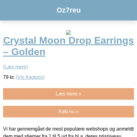
Oz7reu
Crystal Moon Drop Earrings
– Golden
(Læs mere)
79
kr.
(Vis fragtpris)
Læs mere »
Køb nu »
Vi har gennemgået de mest populære webshops og anmeldt
dem med stjerner fra 1 til 5 ud fra bl.a. deres prisniveau,