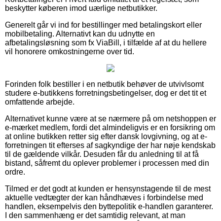
beskytter køberen imod uærlige netbutikker.
Generelt går vi ind for bestillinger med betalingskort eller
mobilbetaling. Alternativt kan du udnytte en
afbetalingsløsning som fx ViaBill, i tilfælde af at du hellere
vil honorere omkostningerne over tid.
Forinden folk bestiller i en netbutik behøver de utvivlsomt
studere e-butikkens forretningsbetingelser, dog er det tit et
omfattende arbejde.
Alternativet kunne være at se nærmere på om netshoppen er
e-mærket medlem, fordi det almindeligvis er en forsikring om
at online butikken retter sig efter dansk lovgivning, og at e-
forretningen tit efterses af sagkyndige der har nøje kendskab
til de gældende vilkår. Desuden får du anledning til at få
bistand, såfremt du oplever problemer i processen med din
ordre.
Tilmed er det godt at kunden er hensynstagende til de mest
aktuelle vedtægter der kan håndhæves i forbindelse med
handlen, eksempelvis den byttepolitik e-handlen garanterer.
I den sammenhæng er det samtidig relevant, at man