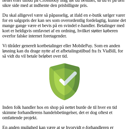
nettet efter tilbud på Crossbody Bag før du bestiller, så du er på den
sikre side med at indhente den prisbilligste pris.
Du skal alligevel være så påpasselig, at ifald en e-butik sælger varer
for en salgspris der kan ses som overordentlig fordelagtig, kunne det
mange gange være et bevis på en svindel e-handler. Betalinger med
kort er heldigvis omfavnet af en ordning, hvilket støtter køberen
overfor falske internet foretagender.
Vi tilråder generelt kortbetalinger eller MobilePay. Som en anden
løsning kan du drage nytte af et afbetalingstilbud fra fx ViaBill, for
så vidt du vil betale beløbet over tid.
Inden folk handler hos en shop på nettet burde de til hver en tid
skimme forhandlerens handelsbetingelser, det er dog oftest et
omfattende projekt.
En anden mulighed kan være at se hvorvidt e-forhandleren er