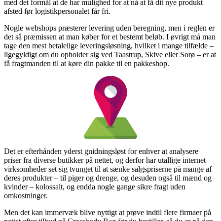
med det formål at de har mulighed for at nå at få dit nye produkt
afsted før logistikpersonalet får fri.
Nogle webshops præsterer levering uden beregning, men i reglen er
det så præmissen at man køber for et bestemt beløb. I øvrigt må man
tage den mest betalelige leveringsløsning, hvilket i mange tilfælde –
ligegyldigt om du opholder sig ved Taastrup, Skive eller Sorø – er at
få fragtmanden til at køre din pakke til en pakkeshop.
Det er efterhånden yderst gnidningsløst for enhver at analysere
priser fra diverse butikker på nettet, og derfor har utallige internet
virksomheder set sig tvunget til at sænke salgspriserne på mange af
deres produkter – til piger og drenge, og desuden også til mænd og
kvinder – kolossalt, og endda nogle gange sikre fragt uden
omkostninger.
Men det kan immervæk blive nyttigt at prøve indtil flere firmaer på