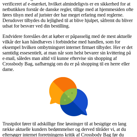
verificeret af e-mærket, hvilket almindeligvis er en sikkerhed for at
netbutikken forstår de danske regler, tillige med at hjemmesiden ofte
føres tilsyn med af jurister der har meget erfaring med reglerne.
Derudover tilbydes du lejlighed til at blive hjulpet, såfremt du bliver
udsat for besvær ved din bestilling.
Endvidere foreslåes det at køber er påpasselig med de mest aktuelle
vilkår der kan håndhæves i forbindelse med handlen, som for
eksempel hvilken ombytningsret internet firmaet tilbyder. Her er det
samtidig essesentielt, at man når som helst bevarer sin kvittering på
e-mail, således man altid vil kunne eftervise sin shopping af
Crossbody Bag, uafhængig om du er på shopping til en herre eller
dame.
Trustpilot fører til adskillige fine løsninger til at besigtige en lang
række aktuelle kunders bedømmelser og derved tilråder vi, at du
eftersøger internet forretningens kritik af Crossbody Bag før du