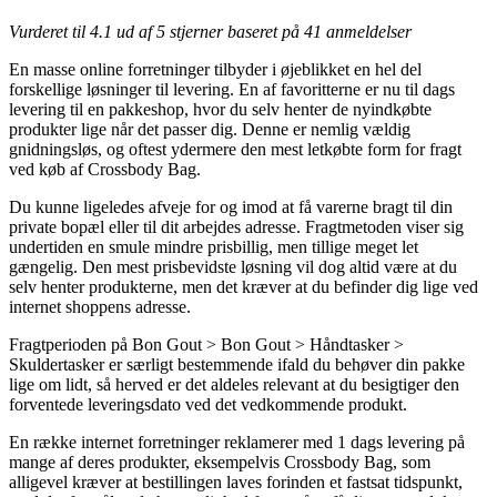
Vurderet til
4.1
ud af 5 stjerner baseret på
41
anmeldelser
En masse online forretninger tilbyder i øjeblikket en hel del
forskellige løsninger til levering. En af favoritterne er nu til dags
levering til en pakkeshop, hvor du selv henter de nyindkøbte
produkter lige når det passer dig. Denne er nemlig vældig
gnidningsløs, og oftest ydermere den mest letkøbte form for fragt
ved køb af Crossbody Bag.
Du kunne ligeledes afveje for og imod at få varerne bragt til din
private bopæl eller til dit arbejdes adresse. Fragtmetoden viser sig
undertiden en smule mindre prisbillig, men tillige meget let
gængelig. Den mest prisbevidste løsning vil dog altid være at du
selv henter produkterne, men det kræver at du befinder dig lige ved
internet shoppens adresse.
Fragtperioden på Bon Gout > Bon Gout > Håndtasker >
Skuldertasker er særligt bestemmende ifald du behøver din pakke
lige om lidt, så herved er det aldeles relevant at du besigtiger den
forventede leveringsdato ved det vedkommende produkt.
En række internet forretninger reklamerer med 1 dags levering på
mange af deres produkter, eksempelvis Crossbody Bag, som
alligevel kræver at bestillingen laves forinden et fastsat tidspunkt,