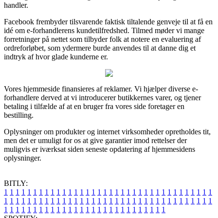
handler.
Facebook frembyder tilsvarende faktisk tiltalende genveje til at få en
idé om e-forhandlerens kundetilfredshed. Tilmed møder vi mange
forretninger på nettet som tilbyder folk at notere en evaluering af
ordreforløbet, som ydermere burde anvendes til at danne dig et
indtryk af hvor glade kunderne er.
Vores hjemmeside finansieres af reklamer. Vi hjælper diverse e-
forhandlere derved at vi introducerer butikkernes varer, og tjener
betaling i tilfælde af at en bruger fra vores side foretager en
bestilling.
Oplysninger om produkter og internet virksomheder opretholdes tit,
men det er umuligt for os at give garantier imod rettelser der
muligvis er iværksat siden seneste opdatering af hjemmesidens
oplysninger.
BITLY:
1
1
1
1
1
1
1
1
1
1
1
1
1
1
1
1
1
1
1
1
1
1
1
1
1
1
1
1
1
1
1
1
1
1
1
1
1
1
1
1
1
1
1
1
1
1
1
1
1
1
1
1
1
1
1
1
1
1
1
1
1
1
1
1
1
1
1
1
1
1
1
1
1
1
1
1
1
1
1
1
1
1
1
1
1
1
1
1
1
1
1
1
1
1
1
1
1
1
1
1