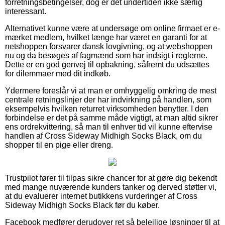
forretningsbetingelser, dog er det undertiden ikke særlig
interessant.
Alternativet kunne være at undersøge om online firmaet er e-
mærket medlem, hvilket længe har været en garanti for at
netshoppen forsvarer dansk lovgivning, og at webshoppen
nu og da besøges af fagmænd som har indsigt i reglerne.
Dette er en god genvej til opbakning, såfremt du udsættes
for dilemmaer med dit indkøb.
Ydermere foreslår vi at man er omhyggelig omkring de mest
centrale retningslinjer der har indvirkning på handlen, som
eksempelvis hvilken returret virksomheden benytter. I den
forbindelse er det på samme måde vigtigt, at man altid sikrer
ens ordrekvittering, så man til enhver tid vil kunne eftervise
handlen af Cross Sideway Midhigh Socks Black, om du
shopper til en pige eller dreng.
Trustpilot fører til tilpas sikre chancer for at gøre dig bekendt
med mange nuværende kunders tanker og derved støtter vi,
at du evaluerer internet butikkens vurderinger af Cross
Sideway Midhigh Socks Black før du køber.
Facebook medfører derudover ret så belejlige løsninger til at