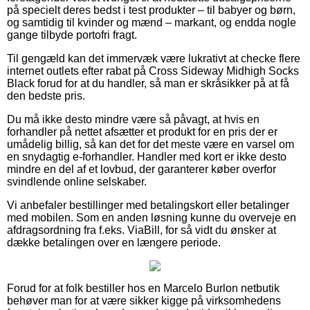
på specielt deres bedst i test produkter – til babyer og børn,
og samtidig til kvinder og mænd – markant, og endda nogle
gange tilbyde portofri fragt.
Til gengæld kan det immervæk være lukrativt at checke flere
internet outlets efter rabat på Cross Sideway Midhigh Socks
Black forud for at du handler, så man er skråsikker på at få
den bedste pris.
Du må ikke desto mindre være så påvagt, at hvis en
forhandler på nettet afsætter et produkt for en pris der er
umådelig billig, så kan det for det meste være en varsel om
en snydagtig e-forhandler. Handler med kort er ikke desto
mindre en del af et lovbud, der garanterer køber overfor
svindlende online selskaber.
Vi anbefaler bestillinger med betalingskort eller betalinger
med mobilen. Som en anden løsning kunne du overveje en
afdragsordning fra f.eks. ViaBill, for så vidt du ønsker at
dække betalingen over en længere periode.
Forud for at folk bestiller hos en Marcelo Burlon netbutik
behøver man for at være sikker kigge på virksomhedens