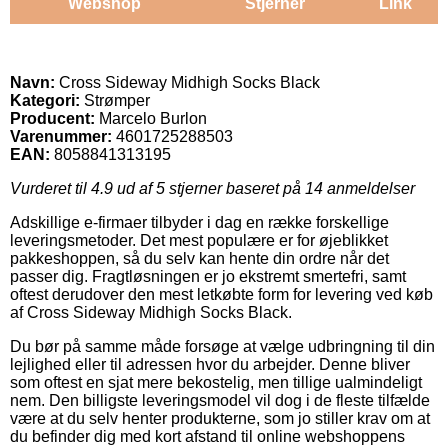
Webshop
Stjerner
Link
Navn:
Cross Sideway Midhigh Socks Black
Kategori:
Strømper
Producent:
Marcelo Burlon
Varenummer:
4601725288503
EAN:
8058841313195
Vurderet til
4.9
ud af 5 stjerner baseret på
14
anmeldelser
Adskillige e-firmaer tilbyder i dag en række forskellige
leveringsmetoder. Det mest populære er for øjeblikket
pakkeshoppen, så du selv kan hente din ordre når det
passer dig. Fragtløsningen er jo ekstremt smertefri, samt
oftest derudover den mest letkøbte form for levering ved køb
af Cross Sideway Midhigh Socks Black.
Du bør på samme måde forsøge at vælge udbringning til din
lejlighed eller til adressen hvor du arbejder. Denne bliver
som oftest en sjat mere bekostelig, men tillige ualmindeligt
nem. Den billigste leveringsmodel vil dog i de fleste tilfælde
være at du selv henter produkterne, som jo stiller krav om at
du befinder dig med kort afstand til online webshoppens