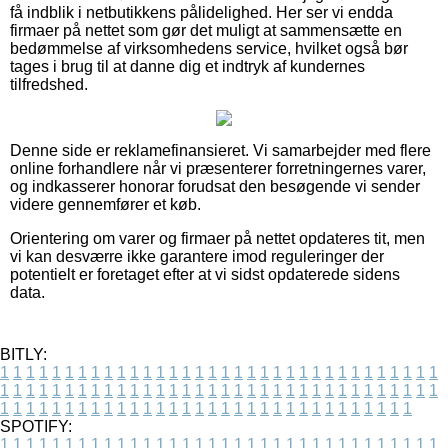
få indblik i netbutikkens pålidelighed. Her ser vi endda
firmaer på nettet som gør det muligt at sammensætte en
bedømmelse af virksomhedens service, hvilket også bør
tages i brug til at danne dig et indtryk af kundernes
tilfredshed.
Denne side er reklamefinansieret. Vi samarbejder med flere
online forhandlere når vi præsenterer forretningernes varer,
og indkasserer honorar forudsat den besøgende vi sender
videre gennemfører et køb.
Orientering om varer og firmaer på nettet opdateres tit, men
vi kan desværre ikke garantere imod reguleringer der
potentielt er foretaget efter at vi sidst opdaterede sidens
data.
BITLY:
1
1
1
1
1
1
1
1
1
1
1
1
1
1
1
1
1
1
1
1
1
1
1
1
1
1
1
1
1
1
1
1
1
1
1
1
1
1
1
1
1
1
1
1
1
1
1
1
1
1
1
1
1
1
1
1
1
1
1
1
1
1
1
1
1
1
1
1
1
1
1
1
1
1
1
1
1
1
1
1
1
1
1
1
1
1
1
1
1
1
1
1
1
1
1
1
1
1
1
1
SPOTIFY:
1
1
1
1
1
1
1
1
1
1
1
1
1
1
1
1
1
1
1
1
1
1
1
1
1
1
1
1
1
1
1
1
1
1