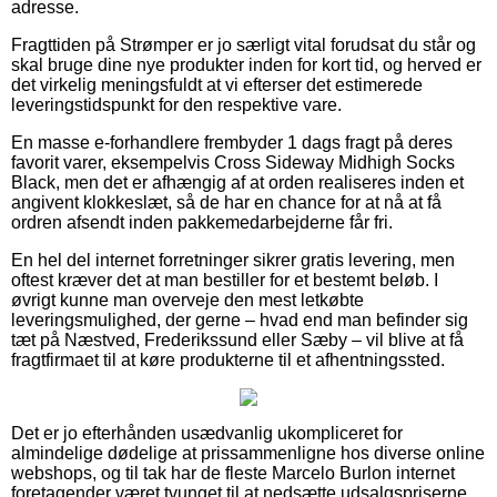
adresse.
Fragttiden på Strømper er jo særligt vital forudsat du står og
skal bruge dine nye produkter inden for kort tid, og herved er
det virkelig meningsfuldt at vi efterser det estimerede
leveringstidspunkt for den respektive vare.
En masse e-forhandlere frembyder 1 dags fragt på deres
favorit varer, eksempelvis Cross Sideway Midhigh Socks
Black, men det er afhængig af at orden realiseres inden et
angivent klokkeslæt, så de har en chance for at nå at få
ordren afsendt inden pakkemedarbejderne får fri.
En hel del internet forretninger sikrer gratis levering, men
oftest kræver det at man bestiller for et bestemt beløb. I
øvrigt kunne man overveje den mest letkøbte
leveringsmulighed, der gerne – hvad end man befinder sig
tæt på Næstved, Frederikssund eller Sæby – vil blive at få
fragtfirmaet til at køre produkterne til et afhentningssted.
Det er jo efterhånden usædvanlig ukompliceret for
almindelige dødelige at prissammenligne hos diverse online
webshops, og til tak har de fleste Marcelo Burlon internet
foretagender været tvunget til at nedsætte udsalgspriserne