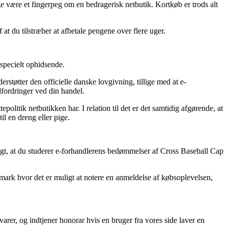
e være et fingerpeg om en bedragerisk netbutik. Kortkøb er trods alt
 at du tilstræber at afbetale pengene over flere uger.
specielt ophidsende.
erstøtter den officielle danske lovgivning, tillige med at e-
dfordringer ved din handel.
olitik netbutikken har. I relation til det er det samtidig afgørende, at
l en dreng eller pige.
digt, at du studerer e-forhandlerens bedømmelser af Cross Baseball Cap
nmark hvor det er muligt at notere en anmeldelse af købsoplevelsen,
varer, og indtjener honorar hvis en bruger fra vores side laver en