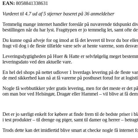
EAN:
8058841338631
Vurderet til
4.7
ud af 5 stjerner baseret på
36
anmeldelser
Temmelig mange internet handler foreslår på nuværende tidspunkt dive
bestillingen når du har lyst. Fragttypen er jo temmelig let, samt ofte
Du kunne også afveje for og imod at få det leveret til hvor du bor elle
fragt vil dog i de fleste tilfælde være selv at hente varerne, som desv
Leveringsdygtigheden på Huer & Hatte er selvfølgelig meget bestemmend
leveringsdato ved den aktuelle vare.
En hel del shops på nettet udlover 1 hverdags levering på de fleste va
de med sikkerhed kan nå at få varerne på posthuset forud for at logist
Nogle få webbutikker yder gratis levering, men for det meste er det p
om man bor ved Helsingør, Dragør eller Hammel – vil blive at få dem t
Det er jo særligt enkelt for købere at finde frem til de bedste priser i
i test produkter – til drenge og piger, samt til damer og herrer – betrag
Trods dette kan det imidlertid blive smart at checke nogle få internet fo