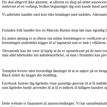
Du skal alligevel ikke glemme, at såfremt en shop på nettet annoncere
omfavnet af en vedtægt, hvilket begunstiger dig som kunde imod uærl
Vi anbefaler handler med kort eller betalinger med mobilen. Alternativt 
Forinden folk handler hos en Marcelo Burlon shop bør man egentlig ha
En anden løsning er at efterse om online forretningen er verificeret af 
forretningen undertiden kigges til af fagmænd som er inde i vilkårene.
Tilsvarende kan det være til hjælp at du er opmærksom på de mest essenti
man altid bibeholder ens købsbekræftelse, så man i fremtiden kan påvi
Trustpilot leverer ultra troværdige løsninger til at se nøjere på en 
Black inden du lægger din bestilling.
Facebook forærer dig ligeledes visse passelige genveje til at få indbl
som ligeledes burde anvendes til at få et indtryk af tidligere kunders o
Dette website er finansieret af annonceindtægter. Vi har samarbejdsafta