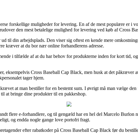
rse forskellige muligheder for levering. En af de mest populære er i v
 derudover den mest betalelige mulighed for levering ved køb af Cross B
r ud til din arbejdsplads. Den viser sig oftest en kende mere omkostning
ærre kræver at du bor nær online forhandlerens adresse.
e i tilfælde af at du har behov for produkterne inden for kort tid, og i
rer, eksempelvis Cross Baseball Cap Black, men husk at det påkræver at be
ikpersonalet tager hjem.
åkrævet at man bestiller for en bestemt sum. I øvrigt må man vælge den 
il at bringe dine produkter til en pakkeshop.
 blandt flere e-forhandlere, og til gengæld har en hel del Marcelo Burlon 
teligt, og endda nogle gange love portofri fragt.
retagender efter rabatkoder på Cross Baseball Cap Black før du bestiller, 