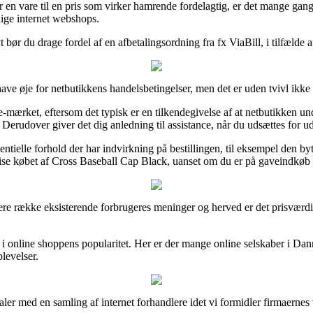
r en vare til en pris som virker hamrende fordelagtig, er det mange gang
ige internet webshops.
bør du drage fordel af en afbetalingsordning fra fx ViaBill, i tilfælde af
ve øje for netbutikkens handelsbetingelser, men det er uden tvivl ikke 
e-mærket, eftersom det typisk er en tilkendegivelse af at netbutikken und
 Derudover giver det dig anledning til assistance, når du udsættes for u
elle forhold der har indvirkning på bestillingen, til eksempel den byttep
se købet af Cross Baseball Cap Black, uanset om du er på gaveindkøb ti
længere række eksisterende forbrugeres meninger og herved er det prisvær
ik i online shoppens popularitet. Her er der mange online selskaber i Da
plevelser.
ler med en samling af internet forhandlere idet vi formidler firmaernes 