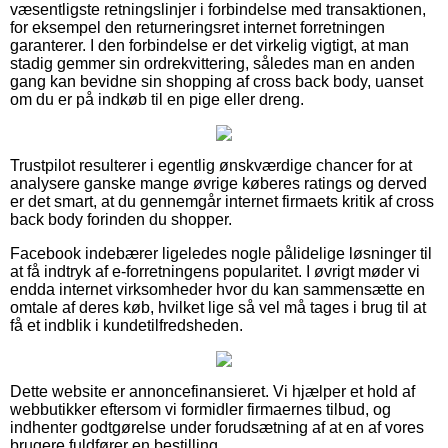
væsentligste retningslinjer i forbindelse med transaktionen,
for eksempel den returneringsret internet forretningen
garanterer. I den forbindelse er det virkelig vigtigt, at man
stadig gemmer sin ordrekvittering, således man en anden
gang kan bevidne sin shopping af cross back body, uanset
om du er på indkøb til en pige eller dreng.
Trustpilot resulterer i egentlig ønskværdige chancer for at
analysere ganske mange øvrige køberes ratings og derved
er det smart, at du gennemgår internet firmaets kritik af cross
back body forinden du shopper.
Facebook indebærer ligeledes nogle pålidelige løsninger til
at få indtryk af e-forretningens popularitet. I øvrigt møder vi
endda internet virksomheder hvor du kan sammensætte en
omtale af deres køb, hvilket lige så vel må tages i brug til at
få et indblik i kundetilfredsheden.
Dette website er annoncefinansieret. Vi hjælper et hold af
webbutikker eftersom vi formidler firmaernes tilbud, og
indhenter godtgørelse under forudsætning af at en af vores
brugere fuldfører en bestilling.