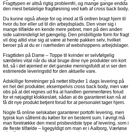
Fragttypen er altså rigtig problemfri, og mange gange endda
den mest betalelige fragtløsning ved køb af cross back body.
Du kunne også afveje for og imod at få ordren bragt hjem til
hvor du bor eller ud til din arbejdsplads. Den viser sig i
mange tilfælde en kende mere pebret, men på den anden
side ualmindeligt let gængelig. Den prisbilligste form for fragt
vil dog altid vise sig at være at hente pakken selv, hvilket
beroer på at du er i nærheden af webshoppens arbejdslager.
Fragttiden på Dame – Toppe til kvinder er selvfølgelig
særdeles vital når du skal bruge dine nye produkter om kort
tid, så i det øjemed er det ganske meningsfuldt at vi ser den
estimerede leveringstid for den aktuelle vare.
Adskillige forretninger på nettet tilbyder 1 dags levering på
en hel del produkter, eksempelvis cross back body, men vær
obs på at det regnes ud fra at handlen gemmenføres forud
for et nøjagtigt klokkeslæt, sådan at de garanteret kan nå at
få dit nye produkt betjent forud for at personalet tager hjem.
Nogle få online selskaber garanterer portofri levering, men
typisk kun såfremt du køber for en bestemt sum. I øvrigt må
man foretrække den mest prisbevidste type af levering, som i
de fleste tilfælde – ligegyldigt om man er i Aalborg, Værløse