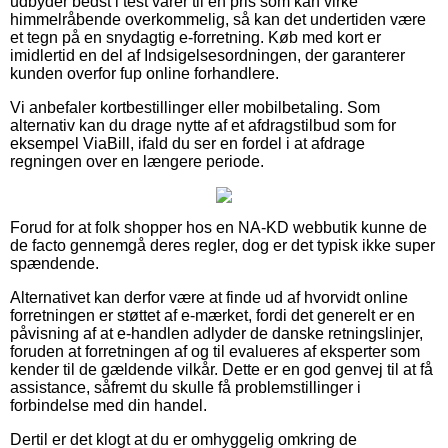
udbyder bedst i test varer til en pris som kan virke
himmelråbende overkommelig, så kan det undertiden være
et tegn på en snydagtig e-forretning. Køb med kort er
imidlertid en del af Indsigelsesordningen, der garanterer
kunden overfor fup online forhandlere.
Vi anbefaler kortbestillinger eller mobilbetaling. Som
alternativ kan du drage nytte af et afdragstilbud som for
eksempel ViaBill, ifald du ser en fordel i at afdrage
regningen over en længere periode.
Forud for at folk shopper hos en NA-KD webbutik kunne de
de facto gennemgå deres regler, dog er det typisk ikke super
spændende.
Alternativet kan derfor være at finde ud af hvorvidt online
forretningen er støttet af e-mærket, fordi det generelt er en
påvisning af at e-handlen adlyder de danske retningslinjer,
foruden at forretningen af og til evalueres af eksperter som
kender til de gældende vilkår. Dette er en god genvej til at få
assistance, såfremt du skulle få problemstillinger i
forbindelse med din handel.
Dertil er det klogt at du er omhyggelig omkring de