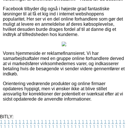
Facebook tilbyder dig også i højeste grad fantastiske
løsninger til at få et kig ind i internet webshoppens
popularitet. Her ser vi en del online forhandlere som gør det
muligt at levere en anmeldelse af deres købsoplevelse,
hvilket desuden burde drages fordel af til at danne dig et
indtryk af tilfredsheden hos kunderne.
Vores hjemmeside er reklamefinansieret. Vi har
samarbejdsaftaler med en gruppe online forhandlere derved
at vi markedsfører virksomhedernes varer, og indkasserer
betaling hvis de besøgende vi sender videre gennemfører et
indkøb.
Orientering vedrørende produkter og online firmaer
opdateres hyppigt, men vi ønsker ikke at blive stillet
ansvarlig for korrektioner der potentielt er iværksat efter at vi
sidst opdaterede de anvendte informationer.
BITLY:
1
1
1
1
1
1
1
1
1
1
1
1
1
1
1
1
1
1
1
1
1
1
1
1
1
1
1
1
1
1
1
1
1
1
1
1
1
1
1
1
1
1
1
1
1
1
1
1
1
1
1
1
1
1
1
1
1
1
1
1
1
1
1
1
1
1
1
1