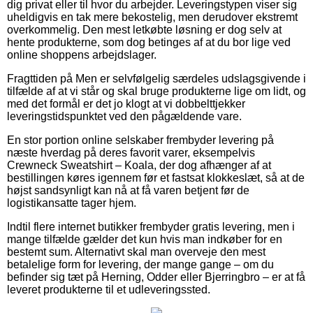
dig privat eller til hvor du arbejder. Leveringstypen viser sig
uheldigvis en tak mere bekostelig, men derudover ekstremt
overkommelig. Den mest letkøbte løsning er dog selv at
hente produkterne, som dog betinges af at du bor lige ved
online shoppens arbejdslager.
Fragttiden på Men er selvfølgelig særdeles udslagsgivende i
tilfælde af at vi står og skal bruge produkterne lige om lidt, og
med det formål er det jo klogt at vi dobbelttjekker
leveringstidspunktet ved den pågældende vare.
En stor portion online selskaber frembyder levering på
næste hverdag på deres favorit varer, eksempelvis
Crewneck Sweatshirt – Koala, der dog afhænger af at
bestillingen køres igennem før et fastsat klokkeslæt, så at de
højst sandsynligt kan nå at få varen betjent før de
logistikansatte tager hjem.
Indtil flere internet butikker frembyder gratis levering, men i
mange tilfælde gælder det kun hvis man indkøber for en
bestemt sum. Alternativt skal man overveje den mest
betalelige form for levering, der mange gange – om du
befinder sig tæt på Herning, Odder eller Bjerringbro – er at få
leveret produkterne til et udleveringssted.