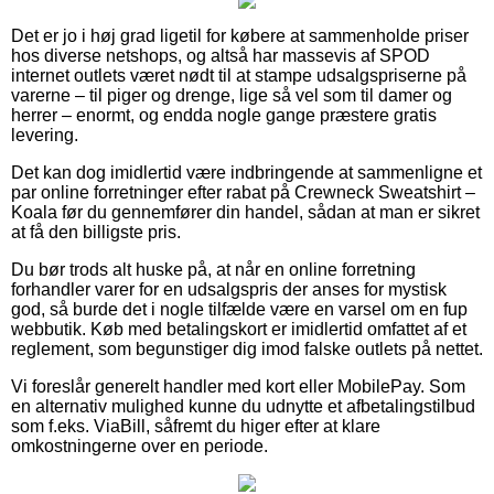
Det er jo i høj grad ligetil for købere at sammenholde priser
hos diverse netshops, og altså har massevis af SPOD
internet outlets været nødt til at stampe udsalgspriserne på
varerne – til piger og drenge, lige så vel som til damer og
herrer – enormt, og endda nogle gange præstere gratis
levering.
Det kan dog imidlertid være indbringende at sammenligne et
par online forretninger efter rabat på Crewneck Sweatshirt –
Koala før du gennemfører din handel, sådan at man er sikret
at få den billigste pris.
Du bør trods alt huske på, at når en online forretning
forhandler varer for en udsalgspris der anses for mystisk
god, så burde det i nogle tilfælde være en varsel om en fup
webbutik. Køb med betalingskort er imidlertid omfattet af et
reglement, som begunstiger dig imod falske outlets på nettet.
Vi foreslår generelt handler med kort eller MobilePay. Som
en alternativ mulighed kunne du udnytte et afbetalingstilbud
som f.eks. ViaBill, såfremt du higer efter at klare
omkostningerne over en periode.