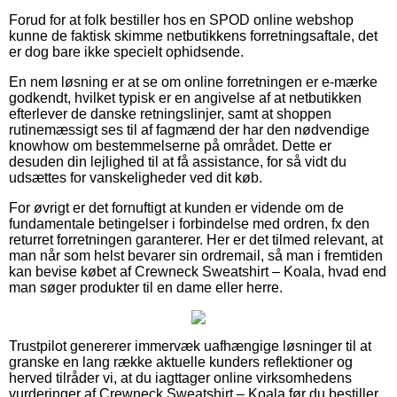
Forud for at folk bestiller hos en SPOD online webshop
kunne de faktisk skimme netbutikkens forretningsaftale, det
er dog bare ikke specielt ophidsende.
En nem løsning er at se om online forretningen er e-mærke
godkendt, hvilket typisk er en angivelse af at netbutikken
efterlever de danske retningslinjer, samt at shoppen
rutinemæssigt ses til af fagmænd der har den nødvendige
knowhow om bestemmelserne på området. Dette er
desuden din lejlighed til at få assistance, for så vidt du
udsættes for vanskeligheder ved dit køb.
For øvrigt er det fornuftigt at kunden er vidende om de
fundamentale betingelser i forbindelse med ordren, fx den
returret forretningen garanterer. Her er det tilmed relevant, at
man når som helst bevarer sin ordremail, så man i fremtiden
kan bevise købet af Crewneck Sweatshirt – Koala, hvad end
man søger produkter til en dame eller herre.
Trustpilot genererer immervæk uafhængige løsninger til at
granske en lang række aktuelle kunders reflektioner og
herved tilråder vi, at du iagttager online virksomhedens
vurderinger af Crewneck Sweatshirt – Koala før du bestiller.