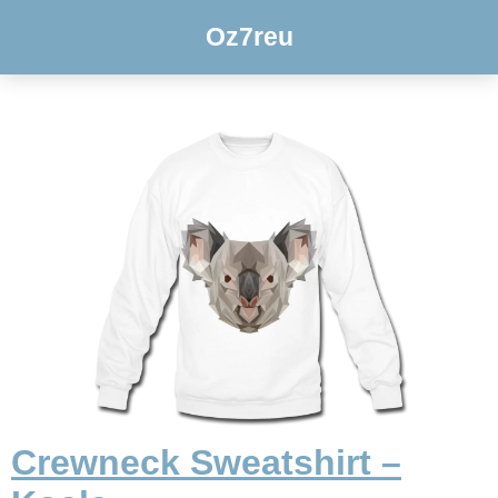
Oz7reu
Crewneck Sweatshirt –