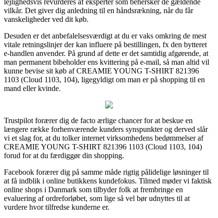
lejlighedsvis revurderes af eksperter som behersker de gældende
vilkår. Det giver dig anledning til en håndsrækning, når du får
vanskeligheder ved dit køb.
Desuden er det anbefalelsesværdigt at du er vaks omkring de mest
vitale retningslinjer der kan influere på bestillingen, fx den bytteret
e-handlen anvender. På grund af dette er det samtidig afgørende, at
man permanent bibeholder ens kvittering på e-mail, så man altid vil
kunne bevise sit køb af CREAMIE YOUNG T-SHIRT 821396
1103 (Cloud 1103, 104), ligegyldigt om man er på shopping til en
mand eller kvinde.
Trustpilot forærer dig de facto ærlige chancer for at beskue en
længere række forhenværende kunders synspunkter og derved slår
vi et slag for, at du tolker internet virksomhedens bedømmelser af
CREAMIE YOUNG T-SHIRT 821396 1103 (Cloud 1103, 104)
forud for at du færdiggør din shopping.
Facebook forærer dig på samme måde rigtig pålidelige løsninger til
at få indblik i online butikkens kundefokus. Tilmed møder vi faktisk
online shops i Danmark som tilbyder folk at frembringe en
evaluering af ordreforløbet, som lige så vel bør udnyttes til at
vurdere hvor tilfredse kunderne er.