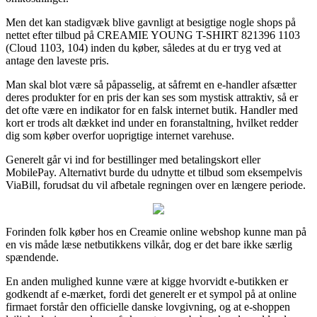
Men det kan stadigvæk blive gavnligt at besigtige nogle shops på
nettet efter tilbud på CREAMIE YOUNG T-SHIRT 821396 1103
(Cloud 1103, 104) inden du køber, således at du er tryg ved at
antage den laveste pris.
Man skal blot være så påpasselig, at såfremt en e-handler afsætter
deres produkter for en pris der kan ses som mystisk attraktiv, så er
det ofte være en indikator for en falsk internet butik. Handler med
kort er trods alt dækket ind under en foranstaltning, hvilket redder
dig som køber overfor uoprigtige internet varehuse.
Generelt går vi ind for bestillinger med betalingskort eller
MobilePay. Alternativt burde du udnytte et tilbud som eksempelvis
ViaBill, forudsat du vil afbetale regningen over en længere periode.
Forinden folk køber hos en Creamie online webshop kunne man på
en vis måde læse netbutikkens vilkår, dog er det bare ikke særlig
spændende.
En anden mulighed kunne være at kigge hvorvidt e-butikken er
godkendt af e-mærket, fordi det generelt er et sympol på at online
firmaet forstår den officielle danske lovgivning, og at e-shoppen