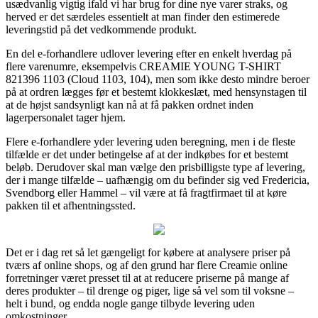
usædvanlig vigtig ifald vi har brug for dine nye varer straks, og
herved er det særdeles essentielt at man finder den estimerede
leveringstid på det vedkommende produkt.
En del e-forhandlere udlover levering efter en enkelt hverdag på
flere varenumre, eksempelvis CREAMIE YOUNG T-SHIRT
821396 1103 (Cloud 1103, 104), men som ikke desto mindre beroer
på at ordren lægges før et bestemt klokkeslæt, med hensynstagen til
at de højst sandsynligt kan nå at få pakken ordnet inden
lagerpersonalet tager hjem.
Flere e-forhandlere yder levering uden beregning, men i de fleste
tilfælde er det under betingelse af at der indkøbes for et bestemt
beløb. Derudover skal man vælge den prisbilligste type af levering,
der i mange tilfælde – uafhængig om du befinder sig ved Fredericia,
Svendborg eller Hammel – vil være at få fragtfirmaet til at køre
pakken til et afhentningssted.
Det er i dag ret så let gængeligt for købere at analysere priser på
tværs af online shops, og af den grund har flere Creamie online
forretninger været presset til at at reducere priserne på mange af
deres produkter – til drenge og piger, lige så vel som til voksne –
helt i bund, og endda nogle gange tilbyde levering uden
omkostninger.