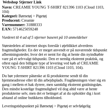
Webshop
Stjerner
Link
Navn:
CREAMIE YOUNG T-SHIRT 821396 1103 (Cloud 1103,
104)
Kategori:
Børnetøj > Pigetøj
Producent:
Creamie
Varenummer:
31888333
EAN:
5714625059248
Vurderet til
4
ud af 5 stjerner baseret på
10
anmeldelser
Størstedelen af internet shops foreslår i øjeblikket alverdens
fragtmuligheder. En der er meget anvendt er på nuværende tidspunkt
afhentningssteder, hvor det er nemt for dig at hente din nyindkøbte
vare på et selvvalgt tidspunkt. Den er nemlig ekstremt praktisk, og
oftest også den billigste type af levering ved køb af CREAMIE
YOUNG T-SHIRT 821396 1103 (Cloud 1103, 104).
Du bør ydermere påtænke at få produkterne sendt til din
hjemmeadresse eller til din arbejdsplads. Fragtløsningen viser sig en
gang i mellem et hak dyrere, men samtidig ekstremt gnidningsløs.
Den mindst kostelige fragtmulighed vil dog altid være at hente
produkterne selv, men det er betinget af at du opholder dig i kort
afstand af online butikkens tilholdssted.
Leveringstidspunktet på Børnetøj > Pigetøj er selvfølgelig