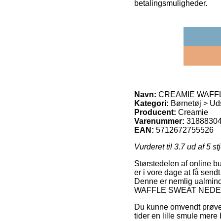
betalingsmuligheder.
Navn:
CREAMIE WAFFLE
Kategori:
Børnetøj > Ud
Producent:
Creamie
Varenummer:
3188830
EAN:
5712672755526
Vurderet til
3.7
ud af 5 st
Størstedelen af online bu
er i vore dage at få send
Denne er nemlig ualminde
WAFFLE SWEAT NEDERD
Du kunne omvendt prøve at
tider en lille smule mer