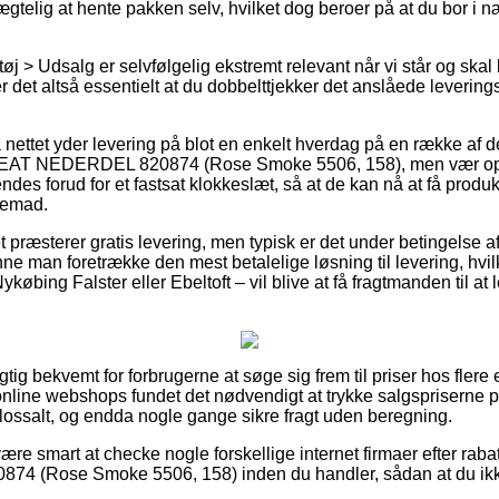
gtelig at hente pakken selv, hvilket dog beroer på at du bor i n
j > Udsalg er selvfølgelig ekstremt relevant når vi står og skal
er det altså essentielt at du dobbelttjekker det anslåede leverings
 nettet yder levering på blot en enkelt hverdag på en række af 
 NEDERDEL 820874 (Rose Smoke 5506, 158), men vær op
ndes forud for et fastsat klokkeslæt, så at de kan nå at få produk
jemad.
et præsterer gratis levering, men typisk er det under betingelse af 
nne man foretrække den mest betalelige løsning til levering, hvi
købing Falster eller Ebeltoft – vil blive at få fragtmanden til at l
igtig bekvemt for forbrugerne at søge sig frem til priser hos flere 
 online webshops fundet det nødvendigt at trykke salgspriserne på 
lossalt, og endda nogle gange sikre fragt uden beregning.
re smart at checke nogle forskellige internet firmaer efter 
(Rose Smoke 5506, 158) inden du handler, sådan at du ikke e