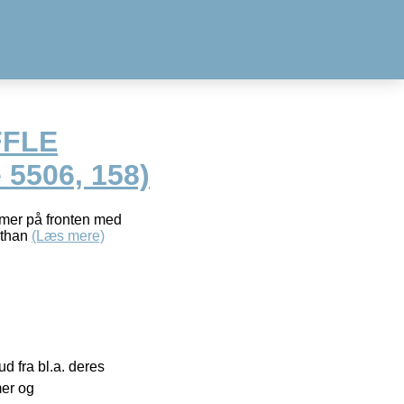
FFLE
5506, 158)
mmer på fronten med
sthan
(Læs mere)
 fra bl.a. deres
mer og