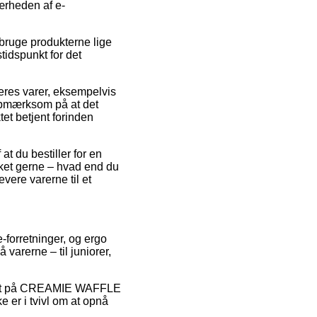
ærheden af e-
 bruge produkterne lige
tidspunkt for det
deres varer, eksempelvis
mærksom på at det
tet betjent forinden
at du bestiller for en
lket gerne – hvad end du
evere varerne til et
e-forretninger, og ergo
varerne – til juniorer,
rabat på CREAMIE WAFFLE
r i tvivl om at opnå