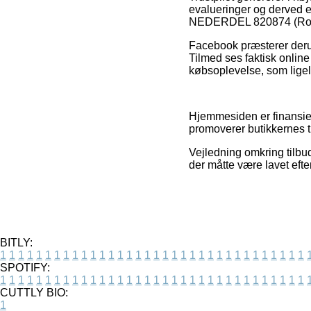
evalueringer og derved 
NEDERDEL 820874 (Rose 
Facebook præsterer derud
Tilmed ses faktisk online
købsoplevelse, som ligele
Hjemmesiden er finansier
promoverer butikkernes ti
Vejledning omkring tilbud
der måtte være lavet efte
BITLY:
1
1
1
1
1
1
1
1
1
1
1
1
1
1
1
1
1
1
1
1
1
1
1
1
1
1
1
1
1
1
1
1
1
1
SPOTIFY:
1
1
1
1
1
1
1
1
1
1
1
1
1
1
1
1
1
1
1
1
1
1
1
1
1
1
1
1
1
1
1
1
1
1
CUTTLY BIO:
1