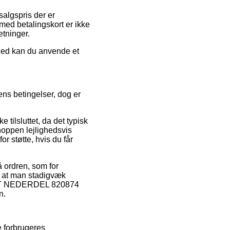
salgspris der er
med betalingskort er ikke
etninger.
ghed kan du anvende et
ns betingelser, dog er
tilsluttet, da det typisk
hoppen lejlighedsvis
 støtte, hvis du får
å ordren, som for
t, at man stadigvæk
WEAT NEDERDEL 820874
n.
e forbrugeres