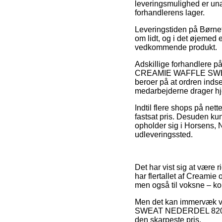
leveringsmulighed er unæ
forhandlerens lager.
Leveringstiden på Børnetø
om lidt, og i det øjemed 
vedkommende produkt.
Adskillige forhandlere på
CREAMIE WAFFLE SWEAT
beroer på at ordren indse
medarbejderne drager h
Indtil flere shops på nett
fastsat pris. Desuden ku
opholder sig i Horsens, Ny
udleveringssted.
Det har vist sig at være r
har flertallet af Creamie
men også til voksne – ko
Men det kan immervæk væ
SWEAT NEDERDEL 820874 
den skarpeste pris.