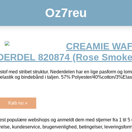
Oz7reu
CREAMIE WA
ERDEL 820874 (Rose Smoke 
stof med stribet struktur. Nederdelen har en lige pasform og lo
 elastik og bindebånd i taljen. 57% Polyester/40%cotton/3%Ela
Køb nu »
t populære webshops og anmeldt dem med stjerner fra 1 til 5 ud
rrelse, kundeservice, brugervenlighed, betingelser, leveringsfor