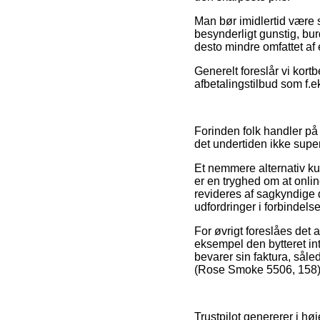
Man bør imidlertid være s
besynderligt gunstig, bu
desto mindre omfattet af 
Generelt foreslår vi kor
afbetalingstilbud som f.e
Forinden folk handler p
det undertiden ikke sup
Et nemmere alternativ ku
er en tryghed om at onlin
revideres af sagkyndige 
udfordringer i forbindels
For øvrigt foreslåes det 
eksempel den bytteret int
bevarer sin faktura, s
(Rose Smoke 5506, 158),
Trustpilot genererer i h