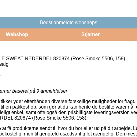
Bedst anmeldte webshops
Webshop
Stjerner
 SWEAT NEDERDEL 820874 (Rose Smoke 5506, 158)
salg
4
jerner baseret på
9
anmeldelser
tikker yder efterhånden diverse forskellige muligheder for fragt
t til en pakkeshop, som gør at du kan hente de bestilte varer når 
ligt enkel, samt ofte også den prisbilligste leveringsversion
EL 820874 (Rose Smoke 5506, 158).
 få produkterne sendt til hvor du bor eller ud på dit arbejde. Lø
e bekostelig, men til gengæld usædvanlig let gængelig. Den mest