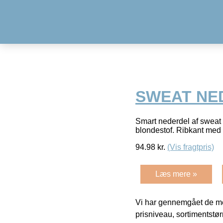
SWEAT NED
Smart nederdel af sweat 
blondestof. Ribkant med
94.98
kr.
(Vis fragtpris)
Læs mere »
Vi har gennemgået de mes
prisniveau, sortimentstø