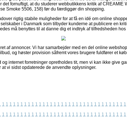
er det fornuftigt, at du studerer webbutikkens kritik af CREA
Smoke 5506, 158) før du færdiggør din shopping.
over rigtig stabile muligheder for at få en idé om online shopp
 selskaber i Danmark som tilbyder kunderne at publicere en kriti
des må benyttes til at danne dig et indtryk af tilfredsheden ho
et af annoncer. Vi har samarbejder med en del online webshops 
lbud, og høster provision såfremt vores brugere fuldfører et køb
 og internet forretninger opretholdes tit, men vi kan ikke give ga
r at vi sidst opdaterede de anvendte oplysninger.
1
1
1
1
1
1
1
1
1
1
1
1
1
1
1
1
1
1
1
1
1
1
1
1
1
1
1
1
1
1
1
1
1
1
1
1
1
1
1
1
1
1
1
1
1
1
1
1
1
1
1
1
1
1
1
1
1
1
1
1
1
1
1
1
1
1
1
1
1
1