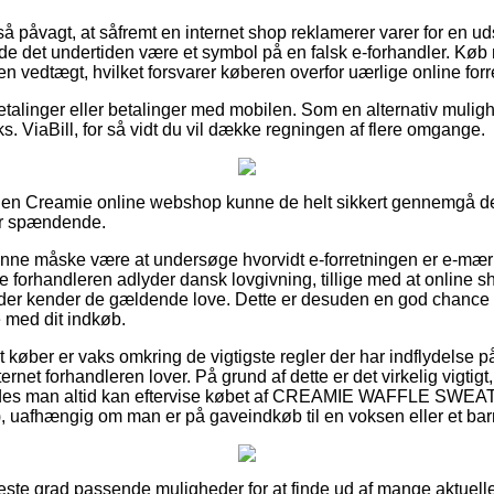
å påvagt, at såfremt en internet shop reklamerer varer for en ud
rde det undertiden være et symbol på en falsk e-forhandler. Køb 
en vedtægt, hvilket forsvarer køberen overfor uærlige online forr
tbetalinger eller betalinger med mobilen. Som en alternativ muli
ks. ViaBill, for så vidt du vil dække regningen af flere omgange.
å en Creamie online webshop kunne de helt sikkert gennemgå de
er spændende.
nne måske være at undersøge hvorvidt e-forretningen er e-mærke 
e forhandleren adlyder dansk lovgivning, tillige med at online s
der kender de gældende love. Dette er desuden en god chance for
e med dit indkøb.
at køber er vaks omkring de vigtigste regler der har indflydelse p
ernet forhandleren lover. På grund af dette er det virkelig vigtig
åledes man altid kan eftervise købet af CREAMIE WAFFLE S
 uafhængig om man er på gaveindkøb til en voksen eller et bar
øjeste grad passende muligheder for at finde ud af mange aktuell