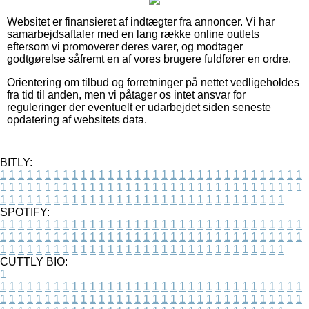
Websitet er finansieret af indtægter fra annoncer. Vi har
samarbejdsaftaler med en lang række online outlets
eftersom vi promoverer deres varer, og modtager
godtgørelse såfremt en af vores brugere fuldfører en ordre.
Orientering om tilbud og forretninger på nettet vedligeholdes
fra tid til anden, men vi påtager os intet ansvar for
reguleringer der eventuelt er udarbejdet siden seneste
opdatering af websitets data.
BITLY:
1
1
1
1
1
1
1
1
1
1
1
1
1
1
1
1
1
1
1
1
1
1
1
1
1
1
1
1
1
1
1
1
1
1
1
1
1
1
1
1
1
1
1
1
1
1
1
1
1
1
1
1
1
1
1
1
1
1
1
1
1
1
1
1
1
1
1
1
1
1
1
1
1
1
1
1
1
1
1
1
1
1
1
1
1
1
1
1
1
1
1
1
1
1
1
1
1
1
1
1
SPOTIFY:
1
1
1
1
1
1
1
1
1
1
1
1
1
1
1
1
1
1
1
1
1
1
1
1
1
1
1
1
1
1
1
1
1
1
1
1
1
1
1
1
1
1
1
1
1
1
1
1
1
1
1
1
1
1
1
1
1
1
1
1
1
1
1
1
1
1
1
1
1
1
1
1
1
1
1
1
1
1
1
1
1
1
1
1
1
1
1
1
1
1
1
1
1
1
1
1
1
1
1
1
CUTTLY BIO:
1
1
1
1
1
1
1
1
1
1
1
1
1
1
1
1
1
1
1
1
1
1
1
1
1
1
1
1
1
1
1
1
1
1
1
1
1
1
1
1
1
1
1
1
1
1
1
1
1
1
1
1
1
1
1
1
1
1
1
1
1
1
1
1
1
1
1
1
1