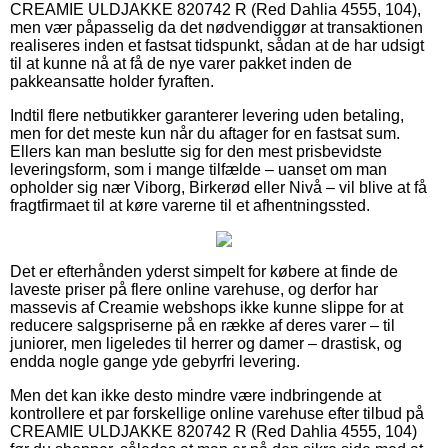
CREAMIE ULDJAKKE 820742 R (Red Dahlia 4555, 104),
men vær påpasselig da det nødvendiggør at transaktionen
realiseres inden et fastsat tidspunkt, sådan at de har udsigt
til at kunne nå at få de nye varer pakket inden de
pakkeansatte holder fyraften.
Indtil flere netbutikker garanterer levering uden betaling,
men for det meste kun når du aftager for en fastsat sum.
Ellers kan man beslutte sig for den mest prisbevidste
leveringsform, som i mange tilfælde – uanset om man
opholder sig nær Viborg, Birkerød eller Nivå – vil blive at få
fragtfirmaet til at køre varerne til et afhentningssted.
Det er efterhånden yderst simpelt for købere at finde de
laveste priser på flere online varehuse, og derfor har
massevis af Creamie webshops ikke kunne slippe for at
reducere salgspriserne på en række af deres varer – til
juniorer, men ligeledes til herrer og damer – drastisk, og
endda nogle gange yde gebyrfri levering.
Men det kan ikke desto mindre være indbringende at
kontrollere et par forskellige online varehuse efter tilbud på
CREAMIE ULDJAKKE 820742 R (Red Dahlia 4555, 104)