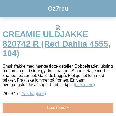
Oz7reu
CREAMIE ULDJAKKE
820742 R (Red Dahlia 4555,
104)
Smuk frakke med mange flotte detaljer. Dobbeltradet lukning
på fronten med store gyldne knapper. Smart detalje med
knapper på ærmet. Gå slids bagpå. Flot quiltet foer med
prikker. Praktiske lommer på fronten. En varm
overgangsfrakke af super blødt uld/pol
(Læs mere)
299.97
kr.
(Vis fragtpris)
Læs mere »