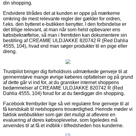
din shopping.
Endvidere tilrådes det at kunden er oppe på mærkerne
omkring de mest relevante regler der gælder for ordren,
f.eks. den bytteret e-butikken benytter. I den forbindelse er
det tillige relevant, at man når som helst opbevarer ens
købsbekræftelse, så man i fremtiden kan dokumentere sin
bestilling af CREAMIE ULDJAKKE 820742 R (Red Dahlia
4555, 104), hvad end man søger produkter til en pige eller
dreng.
Trustpilot bringer dig forholdsvis udmærkede genveje til at
gennemstøve mange øvrige køberes opfattelser og på grund
af dette går vi ind for, at du gransker internet shoppens
bedømmelser af CREAMIE ULDJAKKE 820742 R (Red
Dahlia 4555, 104) forud for at du færdiggør din shopping.
Facebook frembyder lige så vel regulære fine genveje til at
få kendskab til netshoppens troværdighed. Herinde møder vi
faktisk webbutikker som gør det muligt at aflevere en
evaluering af deres købsoplevelse, som ligeledes må
anvendes til at få et indblik i tilfredsheden hos kunderne.