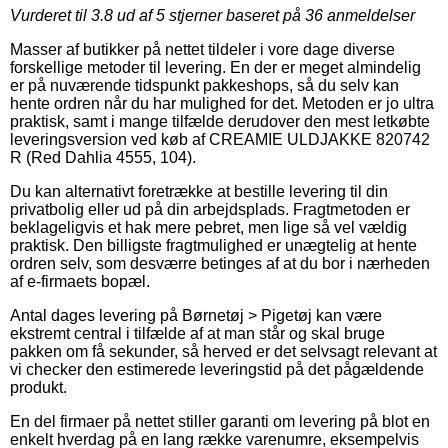
Vurderet til
3.8
ud af 5 stjerner baseret på
36
anmeldelser
Masser af butikker på nettet tildeler i vore dage diverse
forskellige metoder til levering. En der er meget almindelig
er på nuværende tidspunkt pakkeshops, så du selv kan
hente ordren når du har mulighed for det. Metoden er jo ultra
praktisk, samt i mange tilfælde derudover den mest letkøbte
leveringsversion ved køb af CREAMIE ULDJAKKE 820742
R (Red Dahlia 4555, 104).
Du kan alternativt foretrække at bestille levering til din
privatbolig eller ud på din arbejdsplads. Fragtmetoden er
beklageligvis et hak mere pebret, men lige så vel vældig
praktisk. Den billigste fragtmulighed er unægtelig at hente
ordren selv, som desværre betinges af at du bor i nærheden
af e-firmaets bopæl.
Antal dages levering på Børnetøj > Pigetøj kan være
ekstremt central i tilfælde af at man står og skal bruge
pakken om få sekunder, så herved er det selvsagt relevant at
vi checker den estimerede leveringstid på det pågældende
produkt.
En del firmaer på nettet stiller garanti om levering på blot en
enkelt hverdag på en lang række varenumre, eksempelvis