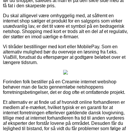
før du shopper, således at man er på den sikre side med at
få fat i den skarpeste pris.
Du skal alligevel være omhyggelig med, at såfremt en
internet shop sælger et produkt for en salgspris som virker
usædvanlig lav, er det tit være et symbol på en bedragerisk
netshop. Shopping med kort er trods alt en del af et regulativ,
der støtter en imod uærlige e-firmaer.
Vi tilråder bestillinger med kort eller MobilePay. Som en
alternativ mulighed bør du overveje en løsning fra f.eks.
ViaBill, forudsat du efterspørger at godtgøre beløbet over et
længere tidsrum.
Forinden folk bestiller på en Creamie internet webshop
behøver man de facto gennemløbe netshoppens
forretningsbetingelser, det er dog ofte et omfattende projekt.
Et alternativ er at finde ud af hvorvidt online forhandleren er
medlem af e-mærket, hvilket typisk er en garanti for at
internet forretningen efterlever gældende dansk lovgivning,
tillige med at internet forhandleren fra tid til anden vurderes
af eksperter der forstår lovene på området. Desuden får du
lejlighed til bistand, for så vidt du får problemer som følge af