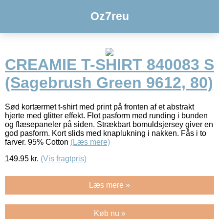
Oz7reu
CREAMIE T-SHIRT 840083 S
(Sagebrush Green 9612, 80)
Sød kortærmet t-shirt med print på fronten af et abstrakt
hjerte med glitter effekt. Flot pasform med runding i bunden
og flæsepaneler på siden. Strækbart bomuldsjersey giver en
god pasform. Kort slids med knaplukning i nakken. Fås i to
farver. 95% Cotton
(Læs mere)
149.95
kr.
(Vis fragtpris)
Læs mere »
Køb nu »