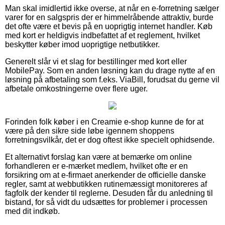
Man skal imidlertid ikke overse, at når en e-forretning sælger
varer for en salgspris der er himmelråbende attraktiv, burde
det ofte være et bevis på en uoprigtig internet handler. Køb
med kort er heldigvis indbefattet af et reglement, hvilket
beskytter køber imod uoprigtige netbutikker.
Generelt slår vi et slag for bestillinger med kort eller
MobilePay. Som en anden løsning kan du drage nytte af en
løsning på afbetaling som f.eks. ViaBill, forudsat du gerne vil
afbetale omkostningerne over flere uger.
Forinden folk køber i en Creamie e-shop kunne de for at
være på den sikre side løbe igennem shoppens
forretningsvilkår, det er dog oftest ikke specielt ophidsende.
Et alternativt forslag kan være at bemærke om online
forhandleren er e-mærket medlem, hvilket ofte er en
forsikring om at e-firmaet anerkender de officielle danske
regler, samt at webbutikken rutinemæssigt monitoreres af
fagfolk der kender til reglerne. Desuden får du anledning til
bistand, for så vidt du udsættes for problemer i processen
med dit indkøb.