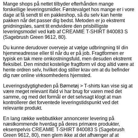
Mange shops på nettet tilbyder efterhånden mange
forskellige leveringsmidler. Førstevalget hos mange er i vore
dage at få sendt til en pakkeshop, så du selv kan hente
pakken når det passer dig bedst. Metoden er jo ekstremt
gnidningsløs, samt tit endvidere den prisbilligste
leveringsmodel ved køb af CREAMIE T-SHIRT 840083 S
(Sagebrush Green 9612, 80).
Du kunne derudover overveje at vælge udbringning til din
hjemmeadresse eller til når du er på job. Fragtformen er
typisk en tak mere omkostningsfuld, men desuden ekstremt
fleksibel. Den mindst kostelige fragtform vil dog altid være at
hente ordren selv, hvilket dog stiller krav om at du befinder
dig nær online virksomhedens hjemsted.
Leveringsdygtigheden på Børnetøj > T-shirts kan vise sig at
være meget relevant ifald vi har brug for varen med det
samme, og med det formål er det selvsagt klogt at man
kontrollerer det forventede leveringstidspunkt ved det
relevante produkt.
En lang række webbutikker annoncerer levering på
næstkommende hverdag på deres primære produkter,
eksempelvis CREAMIE T-SHIRT 840083 S (Sagebrush
Green 9612, 80), men glem ikke at det afhænger af at