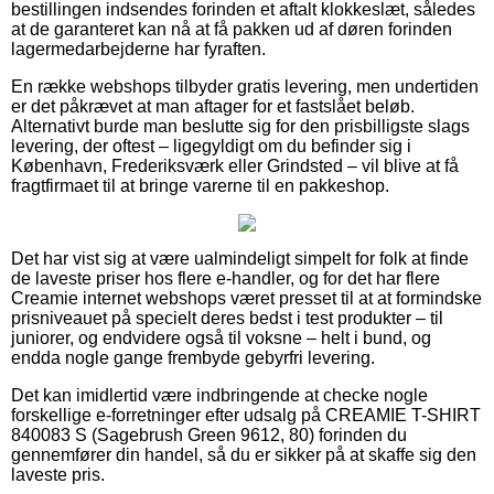
bestillingen indsendes forinden et aftalt klokkeslæt, således
at de garanteret kan nå at få pakken ud af døren forinden
lagermedarbejderne har fyraften.
En række webshops tilbyder gratis levering, men undertiden
er det påkrævet at man aftager for et fastslået beløb.
Alternativt burde man beslutte sig for den prisbilligste slags
levering, der oftest – ligegyldigt om du befinder sig i
København, Frederiksværk eller Grindsted – vil blive at få
fragtfirmaet til at bringe varerne til en pakkeshop.
Det har vist sig at være ualmindeligt simpelt for folk at finde
de laveste priser hos flere e-handler, og for det har flere
Creamie internet webshops været presset til at at formindske
prisniveauet på specielt deres bedst i test produkter – til
juniorer, og endvidere også til voksne – helt i bund, og
endda nogle gange frembyde gebyrfri levering.
Det kan imidlertid være indbringende at checke nogle
forskellige e-forretninger efter udsalg på CREAMIE T-SHIRT
840083 S (Sagebrush Green 9612, 80) forinden du
gennemfører din handel, så du er sikker på at skaffe sig den
laveste pris.