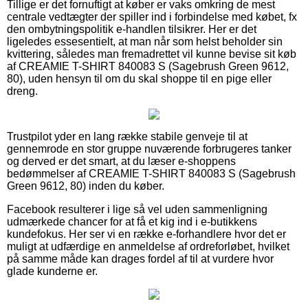
Tillige er det fornuftigt at køber er vaks omkring de mest
centrale vedtægter der spiller ind i forbindelse med købet, fx
den ombytningspolitik e-handlen tilsikrer. Her er det
ligeledes essesentielt, at man når som helst beholder sin
kvittering, således man fremadrettet vil kunne bevise sit køb
af CREAMIE T-SHIRT 840083 S (Sagebrush Green 9612,
80), uden hensyn til om du skal shoppe til en pige eller
dreng.
Trustpilot yder en lang række stabile genveje til at
gennemrode en stor gruppe nuværende forbrugeres tanker
og derved er det smart, at du læser e-shoppens
bedømmelser af CREAMIE T-SHIRT 840083 S (Sagebrush
Green 9612, 80) inden du køber.
Facebook resulterer i lige så vel uden sammenligning
udmærkede chancer for at få et kig ind i e-butikkens
kundefokus. Her ser vi en række e-forhandlere hvor det er
muligt at udfærdige en anmeldelse af ordreforløbet, hvilket
på samme måde kan drages fordel af til at vurdere hvor
glade kunderne er.