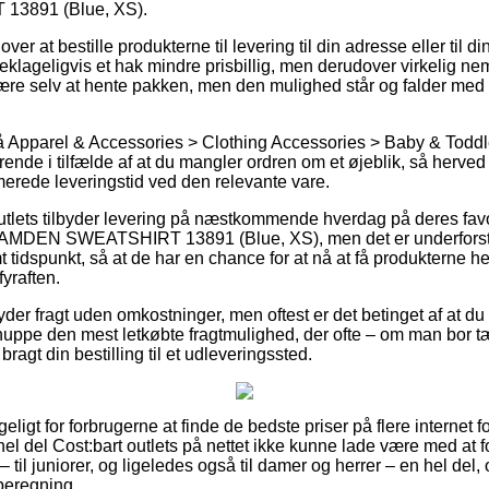
3891 (Blue, XS).
ver at bestille produkterne til levering til din adresse eller til d
eklageligvis et hak mindre prisbillig, men derudover virkelig ne
 være selv at hente pakken, men den mulighed står og falder med
 Apparel & Accessories > Clothing Accessories > Baby & Toddl
ørende i tilfælde af at du mangler ordren om et øjeblik, så herved 
erede leveringstid ved den relevante vare.
utlets tilbyder levering på næstkommende hverdag på deres favor
CAMDEN SWEATSHIRT 13891 (Blue, XS), men det er underforståe
 tidspunkt, så at de har en chance for at nå at få produkterne hen
yraften.
er fragt uden omkostninger, men oftest er det betinget af at du k
nuppe den mest letkøbte fragtmulighed, der ofte – om man bor t
å bragt din bestilling til et udleveringssted.
geligt for forbrugerne at finde de bedste priser på flere internet
hel del Cost:bart outlets på nettet ikke kunne lade være med at
 til juniorer, og ligeledes også til damer og herrer – en hel de
beregning.