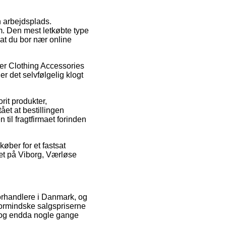
in arbejdsplads.
m. Den mest letkøbte type
 at du bor nær online
er Clothing Accessories
er det selvfølgelig klogt
it produkter,
t at bestillingen
 til fragtfirmaet forinden
øber for et fastsat
æt på Viborg, Værløse
 forhandlere i Danmark, og
 formindske salgspriserne
l, og endda nogle gange