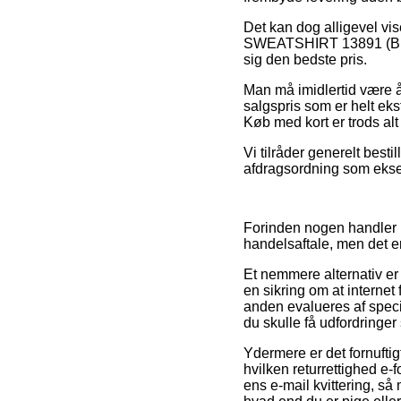
Det kan dog alligevel vi
SWEATSHIRT 13891 (Blue,
sig den bedste pris.
Man må imidlertid være år
salgspris som er helt ekst
Køb med kort er trods alt
Vi tilråder generelt bes
afdragsordning som eksemp
Forinden nogen handler 
handelsaftale, men det er 
Et nemmere alternativ er
en sikring om at internet f
anden evalueres af speci
du skulle få udfordringer
Ydermere er det fornufti
hvilken returrettighed e-
ens e-mail kvittering, 