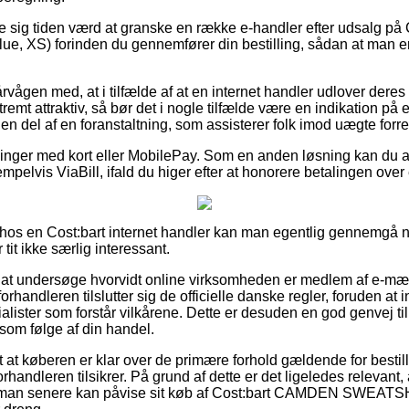
se sig tiden værd at granske en række e-handler efter udsalg 
 XS) forinden du gennemfører din bestilling, sådan at man er 
vågen med, at i tilfælde af at en internet handler udlover deres v
remt attraktiv, så bør det i nogle tilfælde være en indikation på e
 en del af en foranstaltning, som assisterer folk imod uægte forre
tillinger med kort eller MobilePay. Som en anden løsning kan du
elvis ViaBill, ifald du higer efter at honorere betalingen over
hos en Cost:bart internet handler kan man egentlig gennemgå 
tit ikke særlig interessant.
 at undersøge hvorvidt online virksomheden er medlem af e-mær
orhandleren tilslutter sig de officielle danske regler, foruden at int
alister som forstår vilkårene. Dette er desuden en god genvej ti
 som følge af din handel.
gt at køberen er klar over de primære forhold gældende for best
forhandleren tilsikrer. På grund af dette er det ligeledes relevant
så man senere kan påvise sit køb af Cost:bart CAMDEN SWEATS