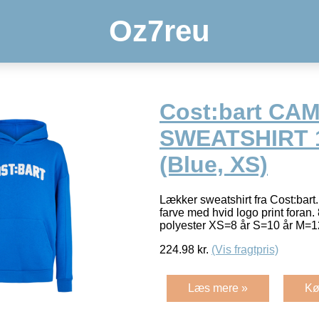
Oz7reu
Cost:bart CA
SWEATSHIRT 
(Blue, XS)
Lækker sweatshirt fra Cost:bart.
farve med hvid logo print fora
polyester XS=8 år S=10 år M=1
224.98
kr.
(Vis fragtpris)
Læs mere »
Kø