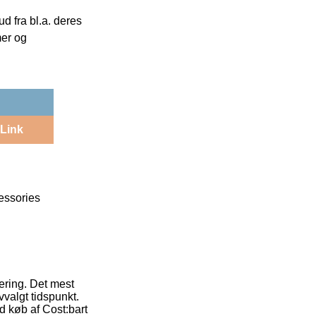
 fra bl.a. deres
mer og
Link
essories
vering. Det mest
valgt tidspunkt.
d køb af Cost:bart