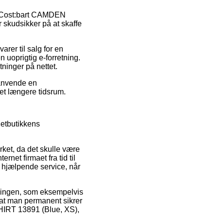
på Cost:bart CAMDEN
skudsikker på at skaffe
arer til salg for en
n uoprigtig e-forretning.
tninger på nettet.
 anvende en
 et længere tidsrum.
netbutikkens
ket, da det skulle være
ernet firmaet fra tid til
l hjælpende service, når
illingen, som eksempelvis
, at man permanent sikrer
HIRT 13891 (Blue, XS),