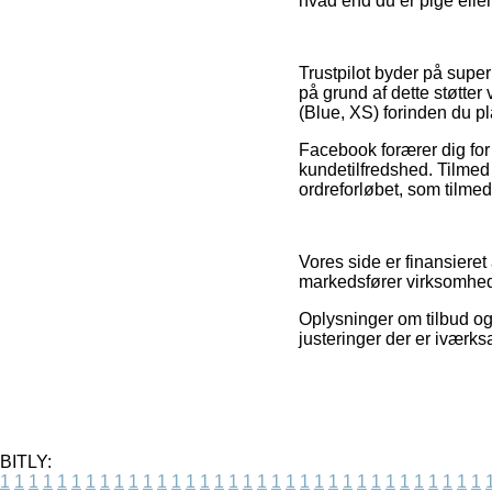
hvad end du er pige eller
Trustpilot byder på supe
på grund af dette støtte
(Blue, XS) forinden du pl
Facebook forærer dig for 
kundetilfredshed. Tilmed 
ordreforløbet, som tilme
Vores side er finansieret
markedsfører virksomheder
Oplysninger om tilbud og
justeringer der er iværks
BITLY:
1
1
1
1
1
1
1
1
1
1
1
1
1
1
1
1
1
1
1
1
1
1
1
1
1
1
1
1
1
1
1
1
1
1