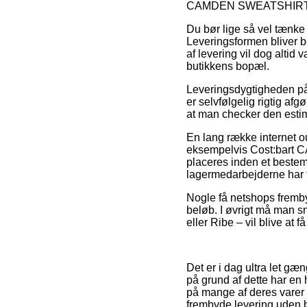
CAMDEN SWEATSHIRT 1
Du bør lige så vel tænke o
Leveringsformen bliver b
af levering vil dog altid
butikkens bopæl.
Leveringsdygtigheden på
er selvfølgelig rigtig afg
at man checker den estim
En lang række internet o
eksempelvis Cost:bart 
placeres inden et bestemt
lagermedarbejderne har f
Nogle få netshops frembyd
beløb. I øvrigt må man s
eller Ribe – vil blive at f
Det er i dag ultra let gæn
på grund af dette har en 
på mange af deres varer –
frembyde levering uden 