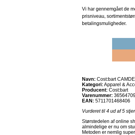
Vi har gennemgået de mes
prisniveau, sortimentstø
betalingsmuligheder.
Navn:
Cost:bart CAMDE
Kategori:
Apparel & Acce
Producent:
Cost:bart
Varenummer:
3656470
EAN:
5711701468406
Vurderet til
4
ud af 5 stje
Størstedelen af online sh
almindelige er nu om stu
Metoden er nemlig super 