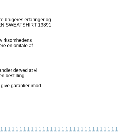
e brugeres erfaringer og
 CAMDEN SWEATSHIRT 13891
ne virksomhedens
lere en omtale af
andler derved at vi
n bestilling.
 give garantier imod
1
1
1
1
1
1
1
1
1
1
1
1
1
1
1
1
1
1
1
1
1
1
1
1
1
1
1
1
1
1
1