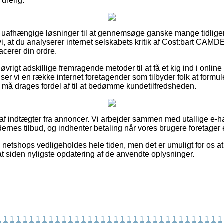
 dreng.
r uafhængige løsninger til at gennemsøge ganske mange tidliger
r vi, at du analyserer internet selskabets kritik af Cost:bart
acerer din ordre.
øvrigt adskillige fremragende metoder til at få et kig ind i onli
ser vi en række internet foretagender som tilbyder folk at formu
d må drages fordel af til at bedømme kundetilfredsheden.
 af indtægter fra annoncer. Vi arbejder sammen med utallige e-h
nes tilbud, og indhenter betaling når vores brugere foretager e
 netshops vedligeholdes hele tiden, men det er umuligt for os at
at siden nyligste opdatering af de anvendte oplysninger.
1
1
1
1
1
1
1
1
1
1
1
1
1
1
1
1
1
1
1
1
1
1
1
1
1
1
1
1
1
1
1
1
1
1
1