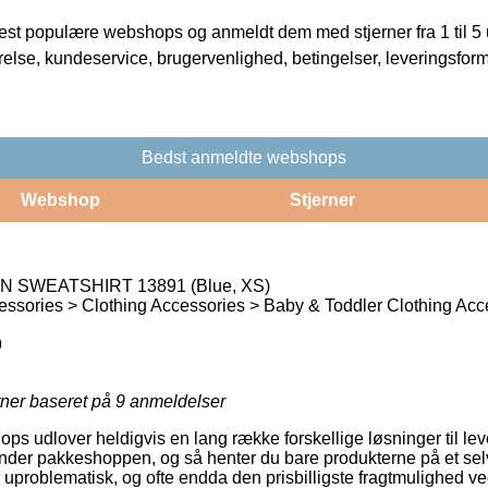
t populære webshops og anmeldt dem med stjerner fra 1 til 5 ud
rrelse, kundeservice, brugervenlighed, betingelser, leveringsfor
Bedst anmeldte webshops
Webshop
Stjerner
N SWEATSHIRT 13891 (Blue, XS)
ssories > Clothing Accessories > Baby & Toddler Clothing Acc
9
rner baseret på
9
anmeldelser
ops udlover heldigvis en lang række forskellige løsninger til le
nder pakkeshoppen, og så henter du bare produkterne på et selv
uproblematisk, og ofte endda den prisbilligste fragtmulighed ve