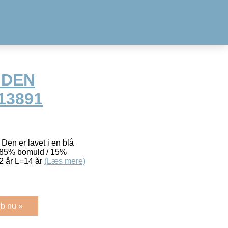
MDEN
13891
 Den er lavet i en blå
n. 85% bomuld / 15%
2 år L=14 år
(Læs mere)
b nu »