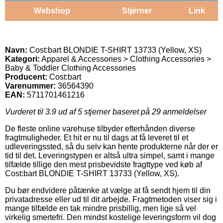
Webshop
Stjerner
Link
Navn:
Cost:bart BLONDIE T-SHIRT 13733 (Yellow, XS)
Kategori:
Apparel & Accessories > Clothing Accessories >
Baby & Toddler Clothing Accessories
Producent:
Cost:bart
Varenummer:
36564390
EAN:
5711701461216
Vurderet til
3.9
ud af 5 stjerner baseret på
29
anmeldelser
De fleste online varehuse tilbyder efterhånden diverse
fragtmuligheder. Et hit er nu til dags at få leveret til et
udleveringssted, så du selv kan hente produkterne når der er
tid til det. Leveringstypen er altså ultra simpel, samt i mange
tilfælde tillige den mest prisbevidste fragttype ved køb af
Cost:bart BLONDIE T-SHIRT 13733 (Yellow, XS).
Du bør endvidere påtænke at vælge at få sendt hjem til din
privatadresse eller ud til dit arbejde. Fragtmetoden viser sig i
mange tilfælde en tak mindre prisbillig, men lige så vel
virkelig smertefri. Den mindst kostelige leveringsform vil dog