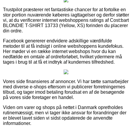
Trustpilot præsterer ret fantastiske chancer for at fortolke en
stor portion nuværende køberes iagttagelser og derfor støtter
vi, at du verificerer internet webshoppens ratings af Cost:bart
BLONDIE T-SHIRT 13733 (Yellow, XS) forinden du placerer
din ordre.
Facebook genererer endvidere adskillige værdifulde
metoder til at få indsigt i online webshoppens kundefokus.
Her møder vi en række internet webshops hvor du kan
nedfælde en omtale af ordreforløbet, hvilket ydermere må
tages i brug til at få et indtryk af kundernes tilfredshed.
Vores side finansieres af annoncer. Vi har tætte samarbejder
med diverse e-shops eftersom vi publicerer forretningernes
tilbud, og tager imod betaling forudsat en af de besøgende
på vores side foretager en handel.
Viden om varer og shops på nettet i Danmark opretholdes
rutinemæssigt, men vi tager ikke ansvar for forandringer der
er blevet lavet siden vi sidst opdaterede de anvendte
informationer.