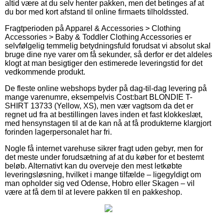
altid være at du selv henter pakken, men det betinges af at
du bor med kort afstand til online firmaets tilholdssted.
Fragtperioden på Apparel & Accessories > Clothing
Accessories > Baby & Toddler Clothing Accessories er
selvfølgelig temmelig betydningsfuld forudsat vi absolut skal
bruge dine nye varer om få sekunder, så derfor er det aldeles
klogt at man besigtiger den estimerede leveringstid for det
vedkommende produkt.
De fleste online webshops byder på dag-til-dag levering på
mange varenumre, eksempelvis Cost:bart BLONDIE T-
SHIRT 13733 (Yellow, XS), men vær vagtsom da det er
regnet ud fra at bestillingen laves inden et fast klokkeslæt,
med hensynstagen til at de kan nå at få produkterne klargjort
forinden lagerpersonalet har fri.
Nogle få internet varehuse sikrer fragt uden gebyr, men for
det meste under forudsætning af at du køber for et bestemt
beløb. Alternativt kan du overveje den mest letkøbte
leveringsløsning, hvilket i mange tilfælde – ligegyldigt om
man opholder sig ved Odense, Hobro eller Skagen – vil
være at få dem til at levere pakken til en pakkeshop.