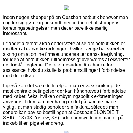
Inden nogen shopper på en Cost:bart netbutik behøver man
i og for sig gøre sig bekendt med indholdet af shoppens
forretningsbetingelser, men det er bare ikke særlig
interessant.
Et andet alternativ kan derfor være at se om netbutikken er
medlem af e-mærke ordningen, hvilket længe har været en
sikring om at online firmaet understøtter dansk lovgivning,
foruden at netbutikken rutinemæssigt overværes af eksperter
der forstår reglerne. Dette er desuden din chance for
assistance, hvis du skulle få problemstillinger i forbindelse
med dit indkøb.
Ligeså kan det være til hjælp at man er vaks omkring de
mest centrale betingelser der kan håndhæves i forbindelse
med købet, f.eks. hvilken ombytningspolitik e-forretningen
anvender. I den sammenhæng er det på samme måde
vigtigt, at man stadig beholder sin faktura, således man
senere kan påvise bestillingen af Cost:bart BLONDIE T-
SHIRT 13733 (Yellow, XS), uden hensyn til om man er på
indkøb til en pige eller dreng.