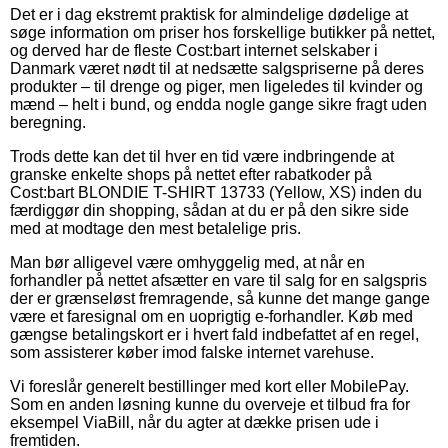
Det er i dag ekstremt praktisk for almindelige dødelige at
søge information om priser hos forskellige butikker på nettet,
og derved har de fleste Cost:bart internet selskaber i
Danmark været nødt til at nedsætte salgspriserne på deres
produkter – til drenge og piger, men ligeledes til kvinder og
mænd – helt i bund, og endda nogle gange sikre fragt uden
beregning.
Trods dette kan det til hver en tid være indbringende at
granske enkelte shops på nettet efter rabatkoder på
Cost:bart BLONDIE T-SHIRT 13733 (Yellow, XS) inden du
færdiggør din shopping, sådan at du er på den sikre side
med at modtage den mest betalelige pris.
Man bør alligevel være omhyggelig med, at når en
forhandler på nettet afsætter en vare til salg for en salgspris
der er grænseløst fremragende, så kunne det mange gange
være et faresignal om en uoprigtig e-forhandler. Køb med
gængse betalingskort er i hvert fald indbefattet af en regel,
som assisterer køber imod falske internet varehuse.
Vi foreslår generelt bestillinger med kort eller MobilePay.
Som en anden løsning kunne du overveje et tilbud fra for
eksempel ViaBill, når du agter at dække prisen ude i
fremtiden.