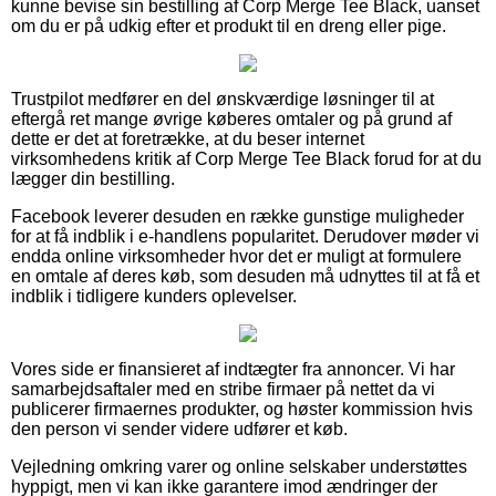
kunne bevise sin bestilling af Corp Merge Tee Black, uanset
om du er på udkig efter et produkt til en dreng eller pige.
Trustpilot medfører en del ønskværdige løsninger til at
eftergå ret mange øvrige køberes omtaler og på grund af
dette er det at foretrække, at du beser internet
virksomhedens kritik af Corp Merge Tee Black forud for at du
lægger din bestilling.
Facebook leverer desuden en række gunstige muligheder
for at få indblik i e-handlens popularitet. Derudover møder vi
endda online virksomheder hvor det er muligt at formulere
en omtale af deres køb, som desuden må udnyttes til at få et
indblik i tidligere kunders oplevelser.
Vores side er finansieret af indtægter fra annoncer. Vi har
samarbejdsaftaler med en stribe firmaer på nettet da vi
publicerer firmaernes produkter, og høster kommission hvis
den person vi sender videre udfører et køb.
Vejledning omkring varer og online selskaber understøttes
hyppigt, men vi kan ikke garantere imod ændringer der