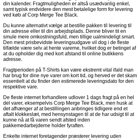
din kalender. Fragtmuligheden er altså usædvanlig enkel,
samt typisk endvidere den mest betalelige form for levering
ved køb af Corp Merge Tee Black.
Du kunne alternativt vælge at bestille pakken til levering til
din adresse eller til din arbejdsplads. Denne bliver tit en
smule mere omkostningsfuld, men tillige ualmindeligt smart.
Den mest prisbevidste leveringsudgave vil dog i de fleste
tilfælde være selv at hente varerne, hvilket dog er betinget af
at du opholder dig med kort afstand til online butikkens
adresse.
Fragtperioden på T-Shirts kan være ekstremt vital ifald man
har brug for dine nye varer om kort tid, og herved er det skam
essentielt at du finder den estimerede leveringsdato for den
respektive vare.
De fleste internet forhandlere udlover 1 dags fragt på en hel
del varer, eksempelvis Corp Merge Tee Black, men husk at
det afhænger af at bestillingen anbringes tidligere end et
aftalt klokkeslæt, med hensynstagen til at de har udsigt til at
kunne nå at få varen sendt afsted inden
pakkemedarbejderne holder fyraften.
Enkelte internet foretagender præsterer levering uden