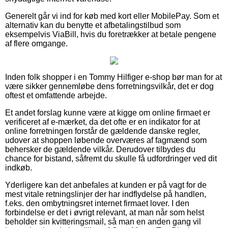
Generelt går vi ind for køb med kort eller MobilePay. Som et
alternativ kan du benytte et afbetalingstilbud som
eksempelvis ViaBill, hvis du foretrækker at betale pengene
af flere omgange.
Inden folk shopper i en Tommy Hilfiger e-shop bør man for at
være sikker gennemløbe dens forretningsvilkår, det er dog
oftest et omfattende arbejde.
Et andet forslag kunne være at kigge om online firmaet er
verificeret af e-mærket, da det ofte er en indikator for at
online forretningen forstår de gældende danske regler,
udover at shoppen løbende overværes af fagmænd som
behersker de gældende vilkår. Derudover tilbydes du
chance for bistand, såfremt du skulle få udfordringer ved dit
indkøb.
Yderligere kan det anbefales at kunden er på vagt for de
mest vitale retningslinjer der har indflydelse på handlen,
f.eks. den ombytningsret internet firmaet lover. I den
forbindelse er det i øvrigt relevant, at man når som helst
beholder sin kvitteringsmail, så man en anden gang vil