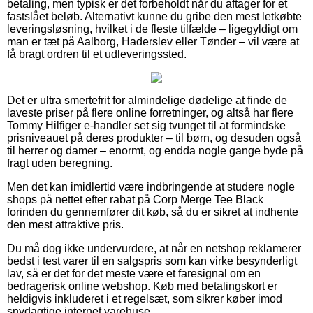
betaling, men typisk er det forbeholdt når du aftager for et
fastslået beløb. Alternativt kunne du gribe den mest letkøbte
leveringsløsning, hvilket i de fleste tilfælde – ligegyldigt om
man er tæt på Aalborg, Haderslev eller Tønder – vil være at
få bragt ordren til et udleveringssted.
Det er ultra smertefrit for almindelige dødelige at finde de
laveste priser på flere online forretninger, og altså har flere
Tommy Hilfiger e-handler set sig tvunget til at formindske
prisniveauet på deres produkter – til børn, og desuden også
til herrer og damer – enormt, og endda nogle gange byde på
fragt uden beregning.
Men det kan imidlertid være indbringende at studere nogle
shops på nettet efter rabat på Corp Merge Tee Black
forinden du gennemfører dit køb, så du er sikret at indhente
den mest attraktive pris.
Du må dog ikke undervurdere, at når en netshop reklamerer
bedst i test varer til en salgspris som kan virke besynderligt
lav, så er det for det meste være et faresignal om en
bedragerisk online webshop. Køb med betalingskort er
heldigvis inkluderet i et regelsæt, som sikrer køber imod
snydagtige internet varehuse.