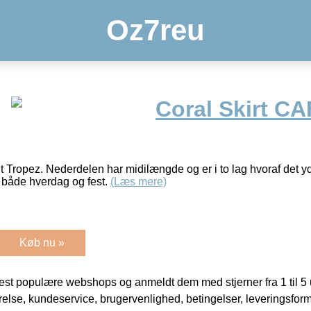
Oz7reu
Coral Skirt C
t Tropez. Nederdelen har midilængde og er i to lag hvoraf det yde
il både hverdag og fest.
(Læs mere)
Køb nu »
t populære webshops og anmeldt dem med stjerner fra 1 til 5 ud
rrelse, kundeservice, brugervenlighed, betingelser, leveringsfor