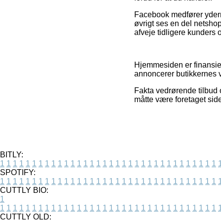
Facebook medfører ydermer
øvrigt ses en del netshops
afveje tidligere kunders 
Hjemmesiden er finansiere
annoncerer butikkernes v
Fakta vedrørende tilbud o
måtte være foretaget sid
BITLY:
1
1
1
1
1
1
1
1
1
1
1
1
1
1
1
1
1
1
1
1
1
1
1
1
1
1
1
1
1
1
1
1
1
1
SPOTIFY:
1
1
1
1
1
1
1
1
1
1
1
1
1
1
1
1
1
1
1
1
1
1
1
1
1
1
1
1
1
1
1
1
1
1
CUTTLY BIO:
1
1
1
1
1
1
1
1
1
1
1
1
1
1
1
1
1
1
1
1
1
1
1
1
1
1
1
1
1
1
1
1
1
1
1
CUTTLY OLD: