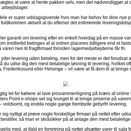
nægtes at være at hente pakken selv, men det nødvendiggør at du
 arbejdslager.
ele er super udslagsgivende hvis man har behov for dine nye p
fuldkommen aktuelt at du efterser det estimerede leveringstidsp
tiller garanti om levering efter en enkelt hverdag på en masse va
 imidlertid betinges af at ordren placeres tidligere end et fasts
få varen hen til fragtfirmaet forinden lagermedarbejderne får fri.
yder levering uden betaling, men for det meste er det forudsat a
du udse dig den mest betalelige løsning til levering, hvilket of
Frederikssund eller Helsinge – vil være at få dem til at bringe di
rigtig let for købere at lave prissammenligning på tværs af online 
ters Point e-shops set sig tvunget til at tvinge priserne på varern
 – voldsomt, og endda nogle gange frembyde gebyrfri levering.
e sig nyttigt at prøve nogle forskellige firmaer på nettet efter u
 bestiller, så man er skråsikker på at antage den mest betalelige 
g med, at ifald en forretning på nettet afsætter varer til salg for