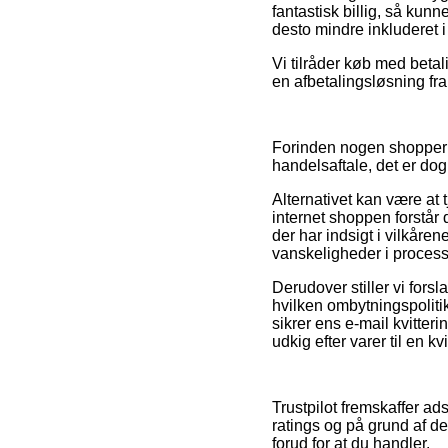
fantastisk billig, så kun
desto mindre inkluderet i
Vi tilråder køb med betal
en afbetalingsløsning fra 
Forinden nogen shopper 
handelsaftale, det er do
Alternativet kan være at 
internet shoppen forstår 
der har indsigt i vilkåren
vanskeligheder i process
Derudover stiller vi fors
hvilken ombytningspoliti
sikrer ens e-mail kvitter
udkig efter varer til en k
Trustpilot fremskaffer a
ratings og på grund af de
forud for at du handler.