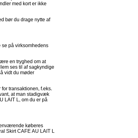
ndler med kort er ikke
ed bør du drage nytte af
de se på virksomhedens
 være en tryghed om at
llem ses til af sagkyndige
 så vidt du møder
for transaktionen, f.eks.
evant, at man stadigvæk
AU LAIT L, om du er på
orhenværende køberes
Coral Skirt CAFE AU LAIT L