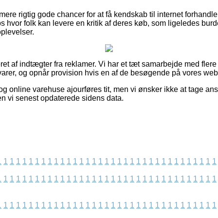
e rigtig gode chancer for at få kendskab til internet forhandle
 hvor folk kan levere en kritik af deres køb, som ligeledes burde 
oplevelser.
t af indtægter fra reklamer. Vi har et tæt samarbejde med flere 
arer, og opnår provision hvis en af de besøgende på vores websi
g online varehuse ajourføres tit, men vi ønsker ikke at tage ansv
en vi senest opdaterede sidens data.
1
1
1
1
1
1
1
1
1
1
1
1
1
1
1
1
1
1
1
1
1
1
1
1
1
1
1
1
1
1
1
1
1
1
1
1
1
1
1
1
1
1
1
1
1
1
1
1
1
1
1
1
1
1
1
1
1
1
1
1
1
1
1
1
1
1
1
1
1
1
1
1
1
1
1
1
1
1
1
1
1
1
1
1
1
1
1
1
1
1
1
1
1
1
1
1
1
1
1
1
1
1
1
1
1