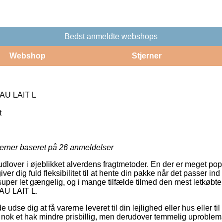
Bedst anmeldte webshops
Webshop
Stjerner
 AU LAIT L
t
jerner baseret på
26
anmeldelser
dlover i øjeblikket alverdens fragtmetoder. En der er meget popul
ver dig fuld fleksibilitet til at hente din pakke når det passer ind
uper let gængelig, og i mange tilfælde tilmed den mest letkøbt
 AU LAIT L.
se dig at få varerne leveret til din lejlighed eller hus eller til
nok et hak mindre prisbillig, men derudover temmelig uproblem