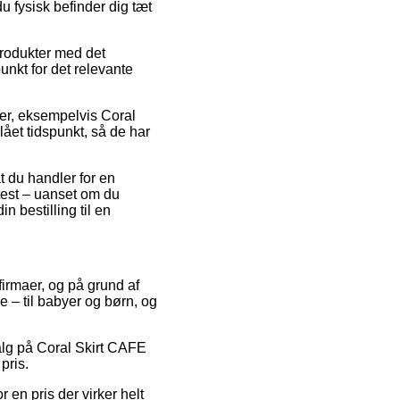
 fysisk befinder dig tæt
rodukter med det
unkt for det relevante
rer, eksempelvis Coral
lået tidspunkt, så de har
t du handler for en
test – uanset om du
n bestilling til en
firmaer, og på grund af
e – til babyer og børn, og
dsalg på Coral Skirt CAFE
pris.
 en pris der virker helt