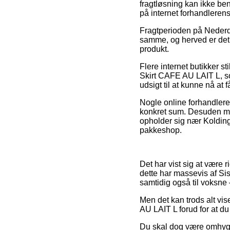
fragtløsning kan ikke be
på internet forhandlerens
Fragtperioden på Nederd
samme, og herved er det 
produkt.
Flere internet butikker s
Skirt CAFE AU LAIT L, som
udsigt til at kunne nå at 
Nogle online forhandlere 
konkret sum. Desuden må 
opholder sig nær Kolding, 
pakkeshop.
Det har vist sig at være 
dette har massevis af Sis
samtidig også til voksne
Men det kan trods alt vis
AU LAIT L forud for at du
Du skal dog være omhyggeli