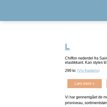
L
Chiffon nederdel fra Sain
elastikkant. Kan styles t
299
kr.
(Vis fragtpris)
Læs mere »
Vi har gennemgået de mes
prisniveau, sortimentstø