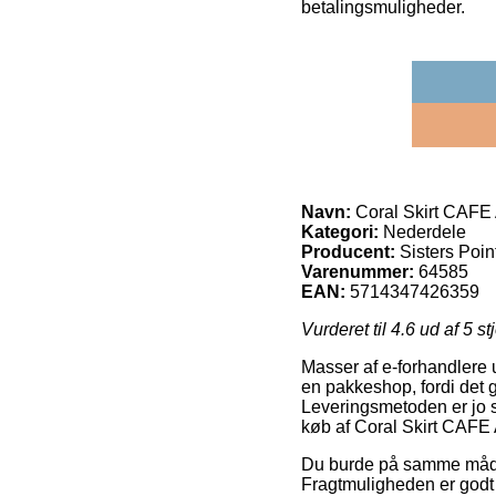
betalingsmuligheder.
Navn:
Coral Skirt CAFE
Kategori:
Nederdele
Producent:
Sisters Poin
Varenummer:
64585
EAN:
5714347426359
Vurderet til
4.6
ud af 5 st
Masser af e-forhandlere u
en pakkeshop, fordi det gi
Leveringsmetoden er jo s
køb af Coral Skirt CAFE
Du burde på samme måde ud
Fragtmuligheden er godt 