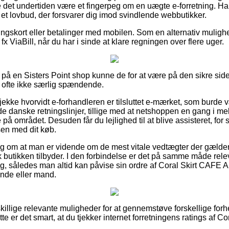
ne det undertiden være et fingerpeg om en uægte e-forretning. Ha
 et lovbud, der forsvarer dig imod svindlende webbutikker.
ingskort eller betalinger med mobilen. Som en alternativ muligh
fx ViaBill, når du har i sinde at klare regningen over flere uger.
på en Sisters Point shop kunne de for at være på den sikre si
g ofte ikke særlig spændende.
tjekke hvorvidt e-forhandleren er tilsluttet e-mærket, som burde
de danske retningslinjer, tillige med at netshoppen en gang i me
e på området. Desuden får du lejlighed til at blive assisteret, for
en med dit køb.
lag om at man er vidende om de mest vitale vedtægter der gælder 
k butikken tilbyder. I den forbindelse er det på samme måde rel
ing, således man altid kan påvise sin ordre af Coral Skirt CAFE 
vinde eller mand.
dskillige relevante muligheder for at gennemstøve forskellige f
tte er det smart, at du tjekker internet forretningens ratings af 