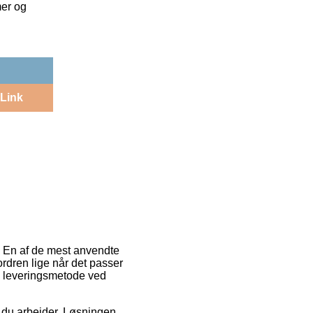
mer og
Link
er. En af de mest anvendte
ordren lige når det passer
e leveringsmetode ved
or du arbejder. Løsningen