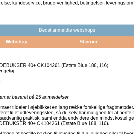
rrelse, kundeservice, brugervenlighed, betingelser, leveringsfor
Bedst anmeldte webshops
Webshop
Stjerner
BUKSER 40+ CK104261 (Estate Blue 188, 116)
engetøj
9
jerner baseret på
25
anmeldelser
firmaer tildeler i øjeblikket en lang række forskellige fragtmetod
veret til et udleveringssted, så du selv har mulighed for at hente 
 usædvanlig praktisk, samt endda endvidere den mindst kostelig
EBUKSER 40+ CK104261 (Estate Blue 188, 116).
gge at bestille pakken til levering til din lejlighed eller til hv