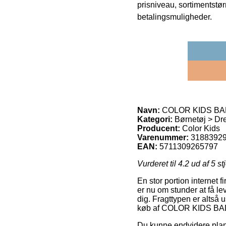
prisniveau, sortimentstø
betalingsmuligheder.
Navn:
COLOR KIDS BADE
Kategori:
Børnetøj > Dr
Producent:
Color Kids
Varenummer:
3188392
EAN:
5711309265797
Vurderet til
4.2
ud af 5 st
En stor portion internet 
er nu om stunder at få le
dig. Fragttypen er altså
køb af COLOR KIDS BAD
Du kunne endvidere planlæ