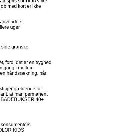
 salgspris som kan virke
Køb med kort er ikke
u anvende et
flere uger.
e side granske
 fordi det er en tryghed
en gang i mellem
r en håndsrækning, når
slinjer gældende for
levant, at man permanent
KIDS BADEBUKSER 40+
le konsumenters
f COLOR KIDS