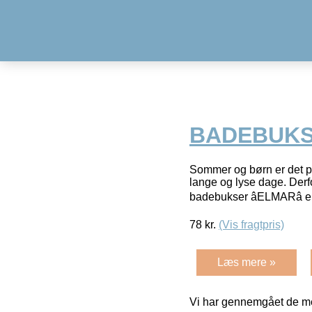
BADEBUKSER
Sommer og børn er det p
lange og lyse dage. Derfo
badebukser âELMARâ er
78
kr.
(Vis fragtpris)
Læs mere »
Vi har gennemgået de mes