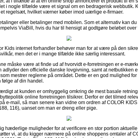
, at i tilfælde af at en online shop annoncerer et produkt til en
 det i nogle tilfælde være et signal om en bedragerisk webbutik. 
 et regelsæt, hvilket værner køber imod uærlige e-firmaer.
betalinger eller betalinger med mobilen. Som et alternativ kan d
mpelvis ViaBill, hvis du har til hensigt at godtgøre beløbet over 
olor Kids internet forhandler behøver man for at være på den sikr
lkår, men det er i mange tilfælde ikke særlig interessant.
 måske være at finde ud af hvorvidt e-forretningen er e-mærket,
n adlyder den officielle danske lovgivning, samt at netbutikken 
 som mestrer reglerne på området. Dette er en god mulighed fo
følge af din handel.
værdigt at kunden er omhyggelig omkring de mest basale retning
byttepolitik online forretningen tilsikrer. Derfor er det tilmed re
ng på e-mail, så man senere kan vidne om ordren af COLOR 
88, 116), uanset om man er dreng eller pige.
gtig hæderlige muligheder for at verificere en stor portion aktuel
støtter vi, at du kigger nærmere på online shoppens omtaler a