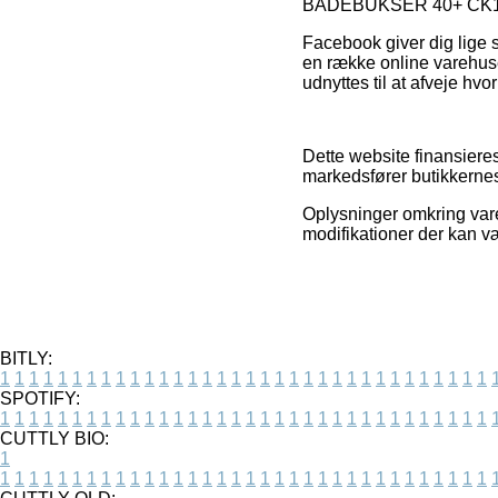
BADEBUKSER 40+ CK10426
Facebook giver dig lige s
en række online varehus
udnyttes til at afveje hvo
Dette website finansieres
markedsfører butikkernes 
Oplysninger omkring varer
modifikationer der kan v
BITLY:
1
1
1
1
1
1
1
1
1
1
1
1
1
1
1
1
1
1
1
1
1
1
1
1
1
1
1
1
1
1
1
1
1
1
SPOTIFY:
1
1
1
1
1
1
1
1
1
1
1
1
1
1
1
1
1
1
1
1
1
1
1
1
1
1
1
1
1
1
1
1
1
1
CUTTLY BIO:
1
1
1
1
1
1
1
1
1
1
1
1
1
1
1
1
1
1
1
1
1
1
1
1
1
1
1
1
1
1
1
1
1
1
1