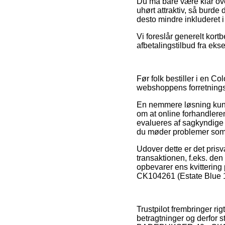
Du må bare være klar over
uhørt attraktiv, så burde
desto mindre inkluderet i
Vi foreslår generelt kort
afbetalingstilbud fra ekse
Før folk bestiller i en C
webshoppens forretningsvi
En nemmere løsning kunne
om at online forhandlere
evalueres af sagkyndige
du møder problemer som 
Udover dette er det pris
transaktionen, f.eks. den 
opbevarer ens kvitteri
CK104261 (Estate Blue 1
Trustpilot frembringer ri
betragtninger og derfor 