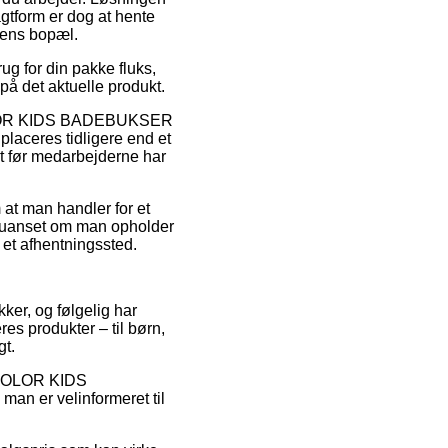
agtform er dog at hente
erens bopæl.
ug for din pakke fluks,
på det aktuelle produkt.
s COLOR KIDS BADEBUKSER
placeres tidligere end et
ndt før medarbejderne har
 at man handler for et
 – uanset om man opholder
 et afhentningssted.
kker, og følgelig har
es produkter – til børn,
gt.
på COLOR KIDS
n er velinformeret til