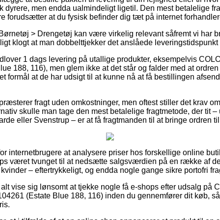
ak dyrere, men endda ualmindeligt ligetil. Den mest betalelige fr
 forudsætter at du fysisk befinder dig tæt på internet forhandl
ørnetøj > Drengetøj kan være virkelig relevant såfremt vi har br
igt klogt at man dobbelttjekker det anslåede leveringstidspunkt 
t udlover 1 dags levering på utallige produkter, eksempelvi
e 188, 116), men glem ikke at det står og falder med at ordren 
t formål at de har udsigt til at kunne nå at få bestillingen afse
præsterer fragt uden omkostninger, men oftest stiller det krav om
nativ skulle man tage den mest betalelige fragtmetode, der tit
de eller Svenstrup – er at få fragtmanden til at bringe ordren til
or internetbrugere at analysere priser hos forskellige online buti
ps været tvunget til at nedsætte salgsværdien på en række af der
kvinder – eftertrykkeligt, og endda nogle gange sikre portofri fra
s alt vise sig lønsomt at tjekke nogle få e-shops efter udsalg 
 (Estate Blue 188, 116) inden du gennemfører dit køb, så ma
is.