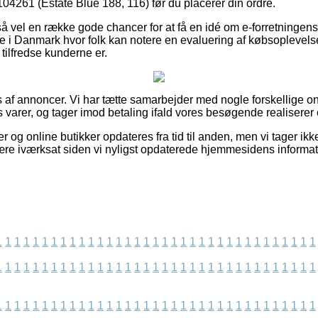
1 (Estate Blue 188, 116) før du placerer din ordre.
å vel en række gode chancer for at få en idé om e-forretningens 
e i Danmark hvor folk kan notere en evaluering af købsopleve
r tilfredse kunderne er.
 af annoncer. Vi har tætte samarbejder med nogle forskellige onl
varer, og tager imod betaling ifald vores besøgende realiserer e
 og online butikker opdateres fra tid til anden, men vi tager ikk
ære iværksat siden vi nyligst opdaterede hjemmesidens informat
1
1
1
1
1
1
1
1
1
1
1
1
1
1
1
1
1
1
1
1
1
1
1
1
1
1
1
1
1
1
1
1
1
1
1
1
1
1
1
1
1
1
1
1
1
1
1
1
1
1
1
1
1
1
1
1
1
1
1
1
1
1
1
1
1
1
1
1
1
1
1
1
1
1
1
1
1
1
1
1
1
1
1
1
1
1
1
1
1
1
1
1
1
1
1
1
1
1
1
1
1
1
1
1
1