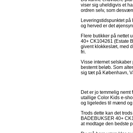
viser sig uheldigvis et h
ordren selv, som desværre
Leveringstidspunktet på B
og herved er det øjensynl
Flere butikker på nette
40+ CK104261 (Estate Blu
givent klokkeslæt, med de
fri.
Visse internet selskaber 
bestemt beløb. Som alter
sig tæt på København, Var
Det er jo temmelig nemt f
utallige Color Kids e-sho
og ligeledes til mænd og 
Trods dette kan det trod
BADEBUKSER 40+ CK104261
at modtage den bedste pr