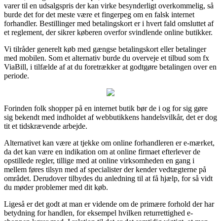
varer til en udsalgspris der kan virke besynderligt overkommelig, så
burde det for det meste være et fingerpeg om en falsk internet
forhandler. Bestillinger med betalingskort er i hvert fald omsluttet af
et reglement, der sikrer køberen overfor svindlende online butikker.
Vi tilråder generelt køb med gængse betalingskort eller betalinger
med mobilen. Som et alternativ burde du overveje et tilbud som fx
ViaBill, i tilfælde af at du foretrækker at godtgøre betalingen over en
periode.
Forinden folk shopper på en internet butik bør de i og for sig gøre
sig bekendt med indholdet af webbutikkens handelsvilkår, det er dog
tit et tidskrævende arbejde.
Alternativet kan være at tjekke om online forhandleren er e-mærket,
da det kan være en indikation om at online firmaet efterlever de
opstillede regler, tillige med at online virksomheden en gang i
mellem føres tilsyn med af specialister der kender vedtægterne på
området. Derudover tilbydes du anledning til at få hjælp, for så vidt
du møder problemer med dit køb.
Ligeså er det godt at man er vidende om de primære forhold der har
betydning for handlen, for eksempel hvilken returrettighed e-