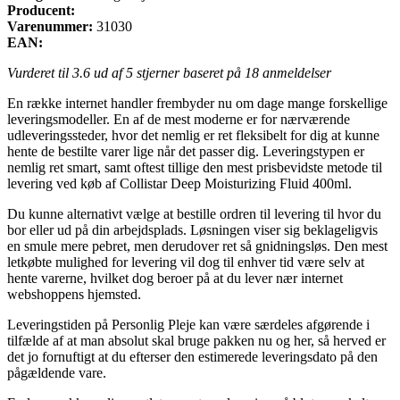
Producent:
Varenummer:
31030
EAN:
Vurderet til
3.6
ud af 5 stjerner baseret på
18
anmeldelser
En række internet handler frembyder nu om dage mange forskellige
leveringsmodeller. En af de mest moderne er for nærværende
udleveringssteder, hvor det nemlig er ret fleksibelt for dig at kunne
hente de bestilte varer lige når det passer dig. Leveringstypen er
nemlig ret smart, samt oftest tillige den mest prisbevidste metode til
levering ved køb af Collistar Deep Moisturizing Fluid 400ml.
Du kunne alternativt vælge at bestille ordren til levering til hvor du
bor eller ud på din arbejdsplads. Løsningen viser sig beklageligvis
en smule mere pebret, men derudover ret så gnidningsløs. Den mest
letkøbte mulighed for levering vil dog til enhver tid være selv at
hente varerne, hvilket dog beroer på at du lever nær internet
webshoppens hjemsted.
Leveringstiden på Personlig Pleje kan være særdeles afgørende i
tilfælde af at man absolut skal bruge pakken nu og her, så herved er
det jo fornuftigt at du efterser den estimerede leveringsdato på den
pågældende vare.