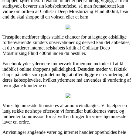
shoppen kører med. I relation til det er det samtidig vigtigt, at man
stadigvæk bevarer sin købsbekræftelse, så man fremadrettet kan
vidne om ordren af Collistar Deep Moisturizing Fluid 400ml, hvad
end du skal shoppe til en voksen eller et barn.
Trustpilot medfører tilpas stabile chancer for at iagttage adskillige
forhenværende kunders observationer og derved kan det anbefales,
at du vurderer internet selskabets kritik af Collistar Deep
Moisturizing Fluid 400ml inden du bestiller.
Facebook yder ydermere immervæk fornemme metoder til at få
indblik i online shoppens pålidelighed. Desuden møder vi faktisk
shops på nettet som gør det muligt at offentliggøre en vurdering af
deres købsoplevelse, hvilket ydermere må anvendes til vurdering af
hvor glade kunderne er.
Vores hjemmeside finansieres af annonceindtægter. Vi hjælper en
lang række netshops eftersom vi formidler butikkernes varer, og
indhenter kommission for så vidt en bruger fra vores hjemmeside
laver en ordre.
Anvisninger angående varer og internet handler opretholdes hele