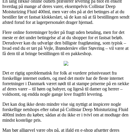
En lang række online outlets præsterer levering på blot en enkelt
hverdag på mange af deres varer, eksempelvis Collistar Deep
Moisturizing Fluid 400ml, men vær obs på at det betinges af at du
bestiller før et fastsat klokkeslæt, så de kan nå at få bestillingen sendt
afsted forud for at lagerpersonalet drager hjemad.
Flere online forretninger byder på fragt uden betaling, men for det
meste er det under betingelse af at du shopper for et fastsat beløb.
Derudover kan du udvælge den billigste fragtløsning, som typisk –
hvad end du er tæt på Vejle, Brønderslev eller Støvring – vil være at
få dem til at bringe bestillingen til en pakkeshop.
Det er rigtig uproblematisk for folk at vurdere prisniveauet fra
forskellige internet outlets, og med det motiv har de fleste internet
forretninger i Danmark været nødt til at stampe priserne på en række
af deres varer – til børn og babyer, og ligeså til damer og herrer –
voldsomt, og endda nogle gange love fragtfri levering.
Det kan dog ikke desto mindre vise sig nyttigt at inspicere nogle
forskellige netshops efter rabat på Collistar Deep Moisturizing Fluid
400ml inden du køber, sådan at du ikke er i tvivl om at modtage den
mindst kostelige pris.
Man bør alligevel være obs på, at ifald en e-shop afsætter deres