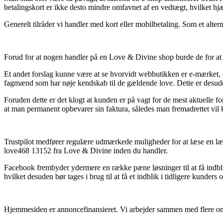
betalingskort er ikke desto mindre omfavnet af en vedtægt, hvilket hj
Generelt tilråder vi handler med kort eller mobilbetaling. Som et alter
Forud for at nogen handler på en Love & Divine shop burde de for at 
Et andet forslag kunne være at se hvorvidt webbutikken er e-mærket, 
fagmænd som har nøje kendskab til de gældende love. Dette er desuden d
Foruden dette er det klogt at kunden er på vagt for de mest aktuelle 
at man permanent opbevarer sin faktura, således man fremadrettet vi
Trustpilot medfører regulære udmærkede muligheder for at læse en læn
love468 13152 fra Love & Divine inden du handler.
Facebook frembyder ydermere en række pæne løsninger til at få indblik
hvilket desuden bør tages i brug til at få et indblik i tidligere kunders 
Hjemmesiden er annoncefinansieret. Vi arbejder sammen med flere onl