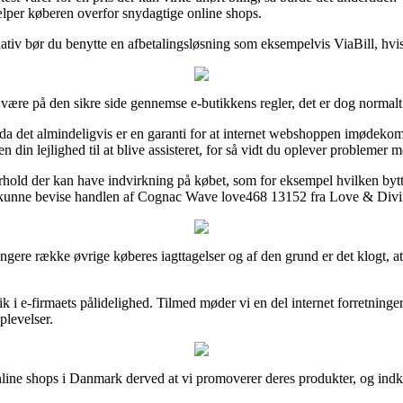
ælper køberen overfor snydagtige online shops.
nativ bør du benytte en afbetalingsløsning som eksempelvis ViaBill, hvis 
være på den sikre side gennemse e-butikkens regler, det er dog normal
da det almindeligvis er en garanti for at internet webshoppen imødekom
in lejlighed til at blive assisteret, for så vidt du oplever problemer 
forhold der kan have indvirkning på købet, som for eksempel hvilken byt
l kunne bevise handlen af Cognac Wave love468 13152 fra Love & Divine
gere række øvrige køberes iagttagelser og af den grund er det klogt, a
 i e-firmaets pålidelighed. Tilmed møder vi en del internet forretning
oplevelser.
ine shops i Danmark derved at vi promoverer deres produkter, og indka