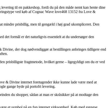
 levering til en pakkeshop, fordi du på den måde nemt kan hente dine
 leveringstype ved køb af Cognac Wave love468 13152 fra Love &
sjat mindre prisbillig, men til gengæld i høj grad ukompliceret. Den
d det formål er det naturligvis essentielt at du undersøger den
Divine, der dog nødvendiggør at bestillingen anbringes tidligere end
aften.
n prisbilligste fragtmetode, hvilket gerne – ligegyldigt om du er ved
e Love & Divine internet foretagender ikke kunne lade være med at
nogle gange byde på portofri levering.
orinden du shopper, sådan at man er skråsikker på at modtage den
iden være et symbol på en fup internet virksomhed. Køb med gængse