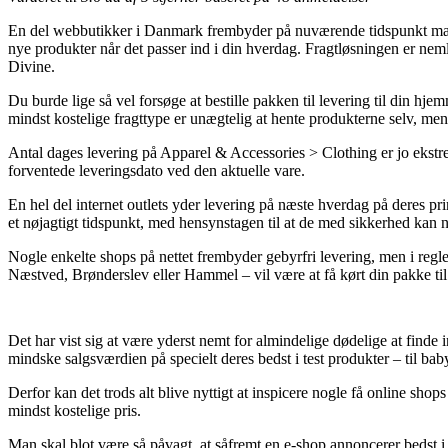
En del webbutikker i Danmark frembyder på nuværende tidspunkt mange 
nye produkter når det passer ind i din hverdag. Fragtløsningen er n
Divine.
Du burde lige så vel forsøge at bestille pakken til levering til din hje
mindst kostelige fragttype er unægtelig at hente produkterne selv, me
Antal dages levering på Apparel & Accessories > Clothing er jo ekstrem
forventede leveringsdato ved den aktuelle vare.
En hel del internet outlets yder levering på næste hverdag på deres
et nøjagtigt tidspunkt, med hensynstagen til at de med sikkerhed kan nå
Nogle enkelte shops på nettet frembyder gebyrfri levering, men i regl
Næstved, Brønderslev eller Hammel – vil være at få kørt din pakke til
Det har vist sig at være yderst nemt for almindelige dødelige at finde
mindske salgsværdien på specielt deres bedst i test produkter – til ba
Derfor kan det trods alt blive nyttigt at inspicere nogle få online 
mindst kostelige pris.
Man skal blot være så påvagt, at såfremt en e-shop annoncerer bedst i