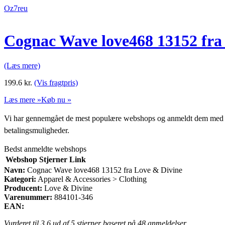
Oz7reu
Cognac Wave love468 13152 fra
(Læs mere)
199.6
kr.
(Vis fragtpris)
Læs mere »
Køb nu »
Vi har gennemgået de mest populære webshops og anmeldt dem med stjern
betalingsmuligheder.
Bedst anmeldte webshops
Webshop
Stjerner
Link
Navn:
Cognac Wave love468 13152 fra Love & Divine
Kategori:
Apparel & Accessories > Clothing
Producent:
Love & Divine
Varenummer:
884101-346
EAN:
Vurderet til
3.6
ud af 5 stjerner baseret på
48
anmeldelser