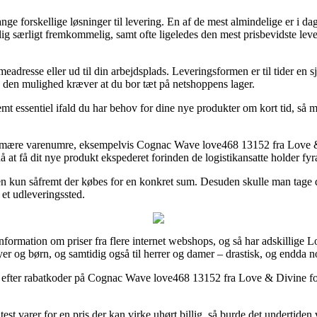
forskellige løsninger til levering. En af de mest almindelige er i dag
emlig særligt fremkommelig, samt ofte ligeledes den mest prisbevidste
mmeadresse eller ud til din arbejdsplads. Leveringsformen er til tider en 
n den mulighed kræver at du bor tæt på netshoppens lager.
t essentiel ifald du har behov for dine nye produkter om kort tid, så me
 primære varenumre, eksempelvis Cognac Wave love468 13152 fra Love & 
 at få dit nye produkt ekspederet forinden de logistikansatte holder fyr
en kun såfremt der købes for en konkret sum. Desuden skulle man tage de
 et udleveringssted.
 information om priser fra flere internet webshops, og så har adskillig
byer og børn, og samtidig også til herrer og damer – drastisk, og endda 
shops efter rabatkoder på Cognac Wave love468 13152 fra Love & Divine f
 test varer for en pris der kan virke uhørt billig, så burde det undert