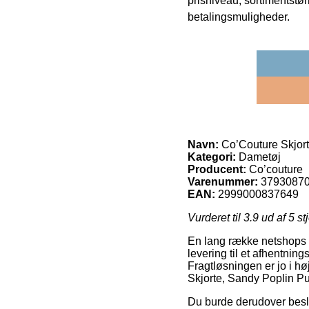
prisniveau, sortimentstø
betalingsmuligheder.
Navn:
Co’Couture Skjort
Kategori:
Dametøj
Producent:
Co’couture
Varenummer:
3793087
EAN:
2999000837649
Vurderet til
3.9
ud af 5 st
En lang række netshops y
levering til et afhentnings
Fragtløsningen er jo i hø
Skjorte, Sandy Poplin Pu
Du burde derudover beslutt