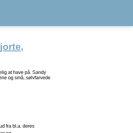
orte,
elig at have på. Sandy
rene og små, sølvfarvede
 fra bl.a. deres