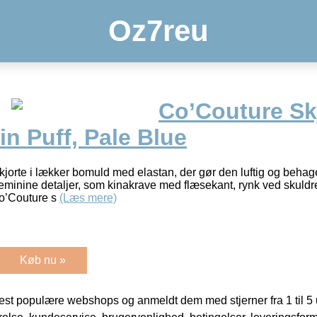
Oz7reu
Co’Couture Skj
n Puff, Pale Blue
orte i lækker bomuld med elastan, der gør den luftig og behag
 feminine detaljer, som kinakrave med flæsekant, rynk ved skuld
Co’Couture s
(Læs mere)
Køb nu »
t populære webshops og anmeldt dem med stjerner fra 1 til 5 ud