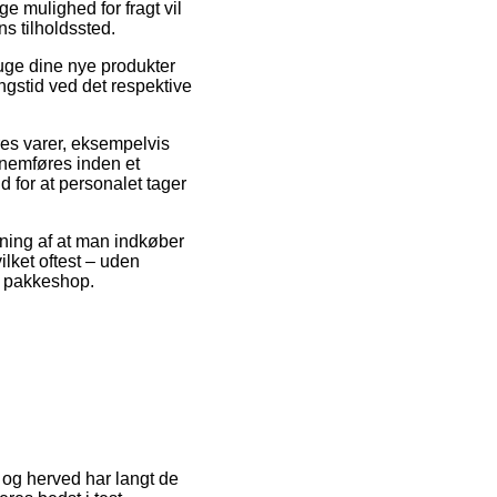
e mulighed for fragt vil
ns tilholdssted.
ruge dine nye produkter
ngstid ved det respektive
es varer, eksempelvis
nnemføres inden et
d for at personalet tager
ætning af at man indkøber
ilket oftest – uden
en pakkeshop.
, og herved har langt de