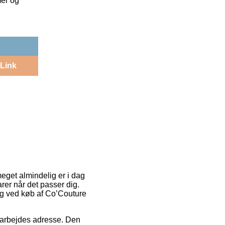
mer og
Link
eget almindelig er i dag
varer når det passer dig.
ring ved køb af Co’Couture
it arbejdes adresse. Den