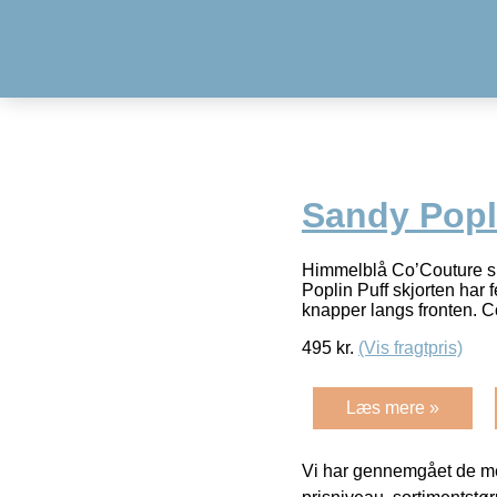
Sandy Popli
Himmelblå Co’Couture skj
Poplin Puff skjorten har
knapper langs fronten. 
495
kr.
(Vis fragtpris)
Læs mere »
Vi har gennemgået de mes