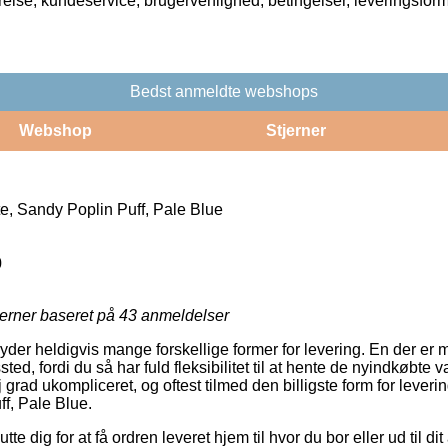
rrelse, kundeservice, brugervenlighed, betingelser, leveringsfor
Bedst anmeldte webshops
Webshop
Stjerner
e, Sandy Poplin Puff, Pale Blue
0
jerner baseret på
43
anmeldelser
der heldigvis mange forskellige former for levering. En der er m
sted, fordi du så har fuld fleksibilitet til at hente de nyindkøbte 
j grad ukompliceret, og oftest tilmed den billigste form for leve
ff, Pale Blue.
e dig for at få ordren leveret hjem til hvor du bor eller ud til d