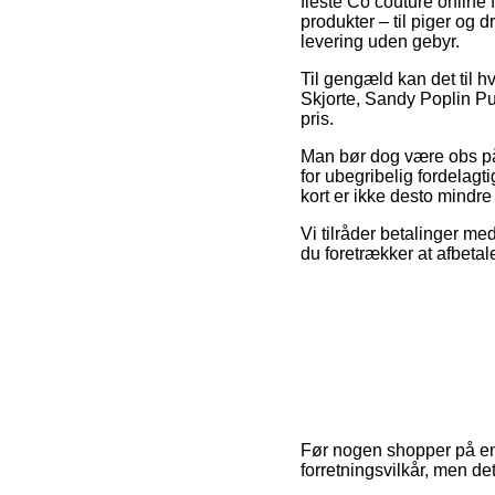
fleste Co’couture online 
produkter – til piger og 
levering uden gebyr.
Til gengæld kan det til hv
Skjorte, Sandy Poplin Puf
pris.
Man bør dog være obs på, 
for ubegribelig fordelagt
kort er ikke desto mindre
Vi tilråder betalinger med
du foretrækker at afbetal
Før nogen shopper på en
forretningsvilkår, men d