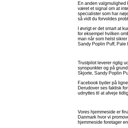
En anden valgmulighed ka
været et signal om at int
specialister som har nøj
så vidt du forvoldes prob
I øvrigt er det smart at
for eksempel hvilken omby
man når som helst sikrer 
Sandy Poplin Puff, Pale B
Trustpilot leverer rigt
synspunkter og på grund 
Skjorte, Sandy Poplin Puf
Facebook byder på lignend
Derudover ses faktisk for
udnyttes til at afveje tid
Vores hjemmeside er fina
Danmark hvor vi promovere
hjemmeside foretager en 