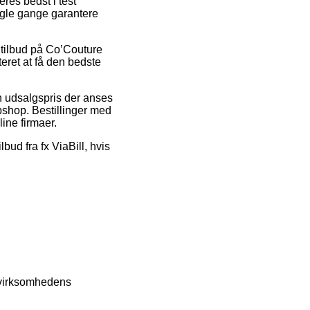
eres bedst i test
nogle gange garantere
er tilbud på Co’Couture
eret at få den bedste
en udsalgspris der anses
ebshop. Bestillinger med
line firmaer.
lbud fra fx ViaBill, hvis
 virksomhedens