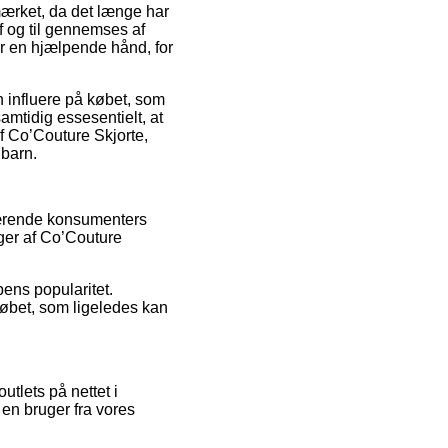
mærket, da det længe har
af og til gennemses af
or en hjælpende hånd, for
n influere på købet, som
amtidig essesentielt, at
af Co’Couture Skjorte,
 barn.
værende konsumenters
ger af Co’Couture
pens popularitet.
løbet, som ligeledes kan
tlets på nettet i
 en bruger fra vores