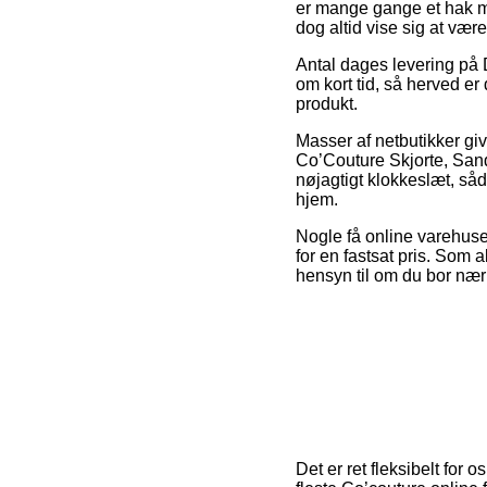
er mange gange et hak min
dog altid vise sig at vær
Antal dages levering på 
om kort tid, så herved er
produkt.
Masser af netbutikker g
Co’Couture Skjorte, Sand
nøjagtigt klokkeslæt, såd
hjem.
Nogle få online varehuse 
for en fastsat pris. Som a
hensyn til om du bor nær 
Det er ret fleksibelt for 