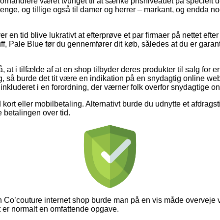
forhandlere været tvunget til at sænke prisniveauet på specielt d
drenge, og tillige også til damer og herrer – markant, og endda 
er en tid blive lukrativt at efterprøve et par firmaer på nettet eft
f, Pale Blue før du gennemfører dit køb, således at du er garant
at i tilfælde af at en shop tilbyder deres produkter til salg for 
ig, så burde det tit være en indikation på en snydagtig online w
 inkluderet i en forordning, der værner folk overfor snydagtige on
 kort eller mobilbetaling. Alternativt burde du udnytte et afdragsti
e betalingen over tid.
 Co’couture internet shop burde man på en vis måde overveje
et er normalt en omfattende opgave.