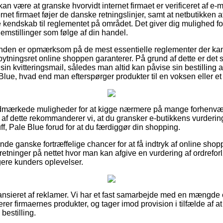
n være at granske hvorvidt internet firmaet er verificeret af e-
ernet firmaet føjer de danske retningslinjer, samt at netbutikken 
e kendskab til reglementet på området. Det giver dig mulighed f
lemstillinger som følge af din handel.
 kunden er opmærksom på de mest essentielle reglementer der ka
tningsret online shoppen garanterer. På grund af dette er det s
sin kvitteringsmail, således man altid kan påvise sin bestilling 
lue, hvad end man efterspørger produkter til en voksen eller et
ig udmærkede muligheder for at kigge nærmere på mange forhen
af dette rekommanderer vi, at du gransker e-butikkens vurderin
f, Pale Blue forud for at du færdiggør din shopping.
e ganske fortræffelige chancer for at få indtryk af online shop
retninger på nettet hvor man kan afgive en vurdering af ordrefor
ligere kunders oplevelser.
nsieret af reklamer. Vi har et fast samarbejde med en mængde ou
r firmaernes produkter, og tager imod provision i tilfælde af at
bestilling.