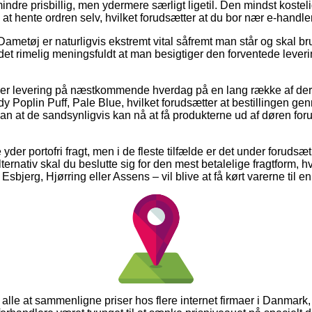
dre prisbillig, men ydermere særligt ligetil. Den mindst kostelig
e at hente ordren selv, hvilket forudsætter at du bor nær e-handle
Dametøj er naturligvis ekstremt vital såfremt man står og skal b
 det rimelig meningsfuldt at man besigtiger den forventede leveri
iver levering på næstkommende hverdag på en lang række af der
y Poplin Puff, Pale Blue, hvilket forudsætter at bestillingen ge
an at de sandsynligvis kan nå at få produkterne ud af døren foru
yder portofri fragt, men i de fleste tilfælde er det under foruds
lternativ skal du beslutte sig for den mest betalelige fragtform, hv
Esbjerg, Hjørring eller Assens – vil blive at få kørt varerne til 
os alle at sammenligne priser hos flere internet firmaer i Danmark