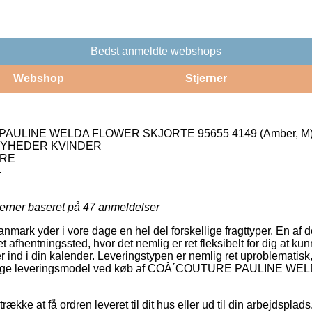
Bedst anmeldte webshops
Webshop
Stjerner
AULINE WELDA FLOWER SKJORTE 95655 4149 (Amber, M
NYHEDER KVINDER
URE
4
jerner baseret på
47
anmeldelser
nmark yder i vore dage en hel del forskellige fragttyper. En af
l et afhentningssted, hvor det nemlig er ret fleksibelt for dig at ku
er ind i din kalender. Leveringstypen er nemlig ret uproblemati
stelige leveringsmodel ved køb af COÂ´COUTURE PAULINE
ække at få ordren leveret til dit hus eller ud til din arbejdsplad