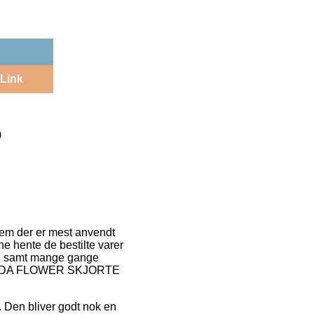
Link
)
 dem der er mest anvendt
nne hente de bestilte varer
sk, samt mange gange
 WELDA FLOWER SKJORTE
s. Den bliver godt nok en