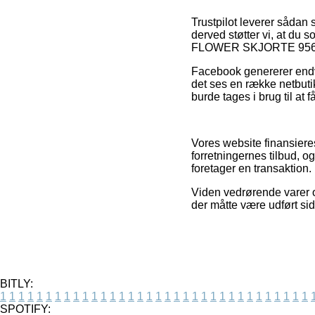
Trustpilot leverer sådan 
derved støtter vi, at 
FLOWER SKJORTE 95655 
Facebook genererer endvid
det ses en række netbu
burde tages i brug til at 
Vores website finansiere
forretningernes tilbud, 
foretager en transaktion.
Viden vedrørende varer o
der måtte være udført sid
BITLY:
1
1
1
1
1
1
1
1
1
1
1
1
1
1
1
1
1
1
1
1
1
1
1
1
1
1
1
1
1
1
1
1
1
1
SPOTIFY: