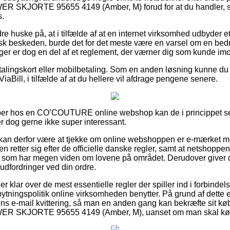
KJORTE 95655 4149 (Amber, M) forud for at du handler, så du
s.
e huske på, at i tilfælde af at en internet virksomhed udbyder et 
sk beskeden, burde det for det meste være en varsel om en bedr
nger er dog en del af et reglement, der værner dig som kunde imo
alingskort eller mobilbetaling. Som en anden løsning kunne du 
iaBill, i tilfælde af at du hellere vil afdrage pengene senere.
pper hos en CO’COUTURE online webshop kan de i princippet 
r dog gerne ikke super interessant.
an derfor være at tjekke om online webshoppen er e-mærket me
 retter sig efter de officielle danske regler, samt at netshoppe
e som har megen viden om lovene på området. Derudover giver d
r udfordringer ved din ordre.
n er klar over de mest essentielle regler der spiller ind i forbinde
ningspolitik online virksomheden benytter. På grund af dette er d
r ens e-mail kvittering, så man en anden gang kan bekræfte si
KJORTE 95655 4149 (Amber, M), uanset om man skal købe ti