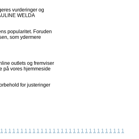
ugeres vurderinger og
E PAULINE WELDA
kens popularitet. Foruden
lsen, som ydermere
line outlets og fremviser
nde på vores hjemmeside
rbehold for justeringer
1
1
1
1
1
1
1
1
1
1
1
1
1
1
1
1
1
1
1
1
1
1
1
1
1
1
1
1
1
1
1