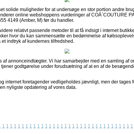
set solide muligheder for at undersøge en stor portion andre br
du sonderer online webshoppens vurderinger af COÂ´COUTUR
4149 (Amber, M) før du handler.
ere relativt passende metoder til at få indsigt i internet butik
tikker hvor du kan sammensætte en bedømmelse af købsopleve
få et indtryk af kundernes tilfredshed.
s af annonceindtægter. Vi har samarbejder med en samling af on
og tjener godtgørelse under forudsætning af at en af de besøge
g internet foretagender vedligeholdes jævnligt, men der tages fo
en nyligste opdatering af vores data.
1
1
1
1
1
1
1
1
1
1
1
1
1
1
1
1
1
1
1
1
1
1
1
1
1
1
1
1
1
1
1
1
1
1
1