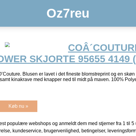
Oz7reu
COÂ´COUTUR
WER SKJORTE 95655 4149 (
Couture. Blusen er lavet i det fineste blomstreprint og en skøn
, samt kinakrave med knapper ned til midt på maven. 100% Poly
Køb nu »
t populære webshops og anmeldt dem med stjerner fra 1 til 5 ud
rrelse, kundeservice, brugervenlighed, betingelser, leveringsfor