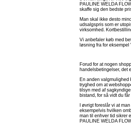
PAULINE WELDA FLOWER S
skaffe sig den bedste pri
Man skal ikke desto mindr
udsalgspris som er utopi
virksomhed. Kortbestilli
Vi anbefaler køb med bet
løsning fra for eksempel V
Forud for at nogen sho
handelsbetingelser, det e
En anden valgmulighed k
tryghed om at webshoppen
tilsyn med af sagkyndig
bistand, for så vidt du få
I øvrigt foreslår vi at ma
eksempelvis hvilken ombyt
man til enhver tid sikre
PAULINE WELDA FLOWER S