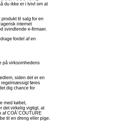
 ikke er i tvivl om at
produkt til salg for en
agerisk internet
d svindlende e-firmaer.
drage fordel af en
se på virksomhedens
dlem, siden det er en
n regelmæssigt føres
et dig chance for
lse med købet,
et virkelig vigtigt, at
t køb af COÂ´COUTURE
l en dreng eller pige.