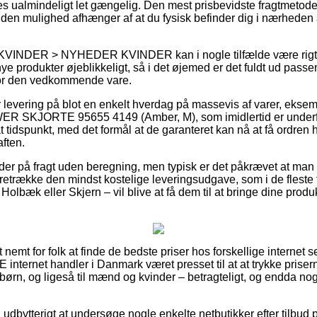
s ualmindeligt let gængelig. Den mest prisbevidste fragtmetode 
den mulighed afhænger af at du fysisk befinder dig i nærheden 
å KVINDER > NYHEDER KVINDER kan i nogle tilfælde være rigt
ye produkter øjeblikkeligt, så i det øjemed er det fuldt ud pass
 for den vedkommende vare.
ver levering på blot en enkelt hverdag på massevis af varer, 
KJORTE 95655 4149 (Amber, M), som imidlertid er underfor
t tidspunkt, med det formål at de garanteret kan nå at få ordren h
aften.
er på fragt uden beregning, men typisk er det påkrævet at man b
etrække den mindst kostelige leveringsudgave, som i de fleste
olbæk eller Skjern – vil blive at få dem til at bringe dine produkt
nemt for folk at finde de bedste priser hos forskellige internet se
 internet handler i Danmark været presset til at at trykke prise
 børn, og ligeså til mænd og kvinder – betragteligt, og endda n
ig udbytterigt at undersøge nogle enkelte netbutikker efter ti