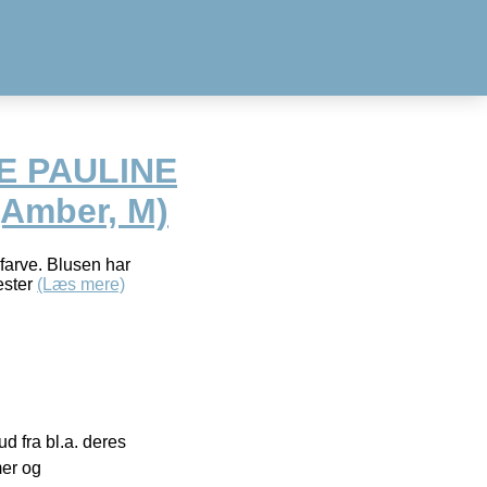
E PAULINE
Amber, M)
 farve. Blusen har
ester
(Læs mere)
 fra bl.a. deres
mer og