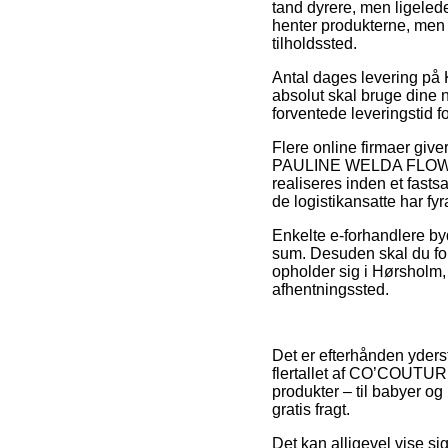
tand dyrere, men ligelede
henter produkterne, men 
tilholdssted.
Antal dages levering p
absolut skal bruge dine n
forventede leveringstid
Flere online firmaer gi
PAULINE WELDA FLOWER S
realiseres inden et fastsa
de logistikansatte har fyr
Enkelte e-forhandlere byd
sum. Desuden skal du for
opholder sig i Hørsholm, H
afhentningssted.
Det er efterhånden yderst 
flertallet af CO’COUTURE
produkter – til babyer og
gratis fragt.
Det kan alligevel vise s