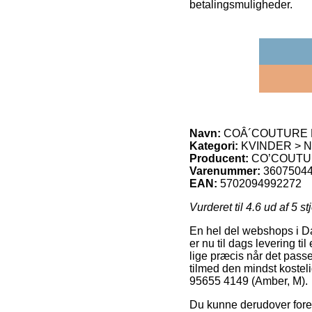
betalingsmuligheder.
Navn:
COÂ´COUTURE P
Kategori:
KVINDER > 
Producent:
CO’COUT
Varenummer:
3607504
EAN:
5702094992272
Vurderet til
4.6
ud af 5 st
En hel del webshops i Da
er nu til dags levering ti
lige præcis når det pass
tilmed den mindst ko
95655 4149 (Amber, M).
Du kunne derudover foretr