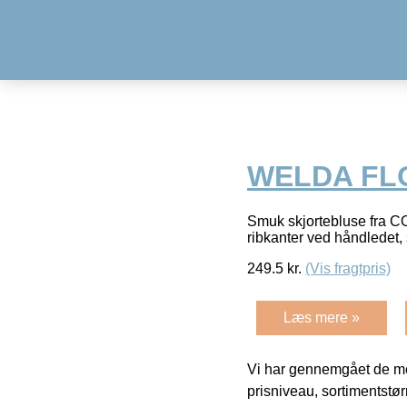
WELDA FLO
Smuk skjortebluse fra CO’
ribkanter ved håndledet
249.5
kr.
(Vis fragtpris)
Læs mere »
Vi har gennemgået de mes
prisniveau, sortimentstø