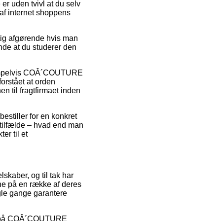
er uden tvivl at du selv
af internet shoppens
ig afgørende hvis man
ende at du studerer den
eksempelvis COÂ´COUTURE
stået at orden
en til fragtfirmaet inden
estiller for en konkret
 tilfælde – hvad end man
er til et
lskaber, og til tak har
rne på en række af deres
ogle gange garantere
lbud på COÂ´COUTURE