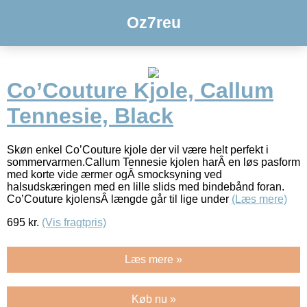
Oz7reu
Co’Couture Kjole, Callum
Tennesie, Black
Skøn enkel Co’Couture kjole der vil være helt perfekt i
sommervarmen.Callum Tennesie kjolen harÂ en løs pasform
med korte vide ærmer ogÂ smocksyning ved
halsudskæringen med en lille slids med bindebånd foran.
Co’Couture kjolensÂ længde går til lige under
(Læs mere)
695
kr.
(Vis fragtpris)
Læs mere »
Køb nu »