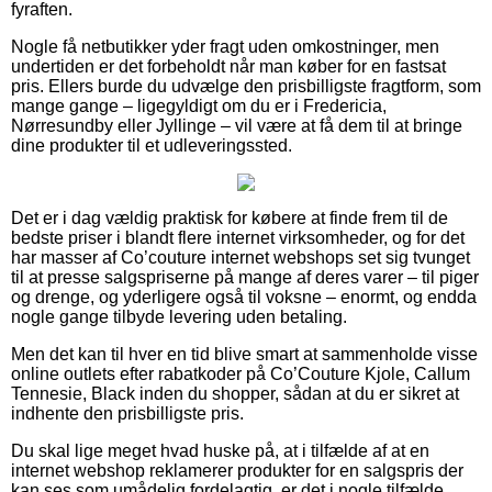
fyraften.
Nogle få netbutikker yder fragt uden omkostninger, men
undertiden er det forbeholdt når man køber for en fastsat
pris. Ellers burde du udvælge den prisbilligste fragtform, som
mange gange – ligegyldigt om du er i Fredericia,
Nørresundby eller Jyllinge – vil være at få dem til at bringe
dine produkter til et udleveringssted.
Det er i dag vældig praktisk for købere at finde frem til de
bedste priser i blandt flere internet virksomheder, og for det
har masser af Co’couture internet webshops set sig tvunget
til at presse salgspriserne på mange af deres varer – til piger
og drenge, og yderligere også til voksne – enormt, og endda
nogle gange tilbyde levering uden betaling.
Men det kan til hver en tid blive smart at sammenholde visse
online outlets efter rabatkoder på Co’Couture Kjole, Callum
Tennesie, Black inden du shopper, sådan at du er sikret at
indhente den prisbilligste pris.
Du skal lige meget hvad huske på, at i tilfælde af at en
internet webshop reklamerer produkter for en salgspris der
kan ses som umådelig fordelagtig, er det i nogle tilfælde