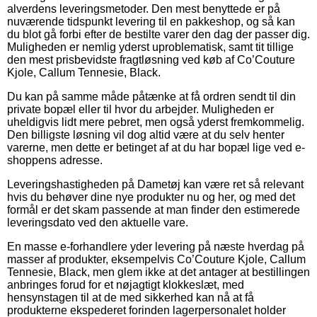
alverdens leveringsmetoder. Den mest benyttede er på
nuværende tidspunkt levering til en pakkeshop, og så kan
du blot gå forbi efter de bestilte varer den dag der passer dig.
Muligheden er nemlig yderst uproblematisk, samt tit tillige
den mest prisbevidste fragtløsning ved køb af Co’Couture
Kjole, Callum Tennesie, Black.
Du kan på samme måde påtænke at få ordren sendt til din
private bopæl eller til hvor du arbejder. Muligheden er
uheldigvis lidt mere pebret, men også yderst fremkommelig.
Den billigste løsning vil dog altid være at du selv henter
varerne, men dette er betinget af at du har bopæl lige ved e-
shoppens adresse.
Leveringshastigheden på Dametøj kan være ret så relevant
hvis du behøver dine nye produkter nu og her, og med det
formål er det skam passende at man finder den estimerede
leveringsdato ved den aktuelle vare.
En masse e-forhandlere yder levering på næste hverdag på
masser af produkter, eksempelvis Co’Couture Kjole, Callum
Tennesie, Black, men glem ikke at det antager at bestillingen
anbringes forud for et nøjagtigt klokkeslæt, med
hensynstagen til at de med sikkerhed kan nå at få
produkterne ekspederet forinden lagerpersonalet holder