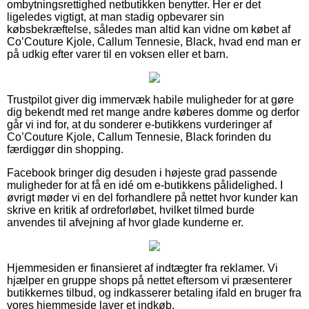
ombytningsrettighed netbutikken benytter. Her er det
ligeledes vigtigt, at man stadig opbevarer sin
købsbekræftelse, således man altid kan vidne om købet af
Co’Couture Kjole, Callum Tennesie, Black, hvad end man er
på udkig efter varer til en voksen eller et barn.
Trustpilot giver dig immervæk habile muligheder for at gøre
dig bekendt med ret mange andre køberes domme og derfor
går vi ind for, at du sonderer e-butikkens vurderinger af
Co’Couture Kjole, Callum Tennesie, Black forinden du
færdiggør din shopping.
Facebook bringer dig desuden i højeste grad passende
muligheder for at få en idé om e-butikkens pålidelighed. I
øvrigt møder vi en del forhandlere på nettet hvor kunder kan
skrive en kritik af ordreforløbet, hvilket tilmed burde
anvendes til afvejning af hvor glade kunderne er.
Hjemmesiden er finansieret af indtægter fra reklamer. Vi
hjælper en gruppe shops på nettet eftersom vi præsenterer
butikkernes tilbud, og indkasserer betaling ifald en bruger fra
vores hjemmeside laver et indkøb.