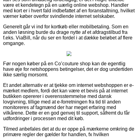
være et kendetegn på en uærlig online webshop. Handler
med kort er i hvert fald indbefattet af en foranstaltning, hvilket
værner køber overfor svindlende internet selskaber.
Generelt går vi ind for kortkøb eller mobilbetaling. Som en
anden løsning burde du drage nytte af et afdragstilbud fra
f.eks. ViaBill, når du ser en fordel i at dække beløbet af flere
omgange.
Før nogen køber på en Co’couture shop kan de egentlig
have øje for netshoppens betingelser, det er dog undertiden
ikke særlig morsomt.
Et andet alternativ er at tjekke om internet webshoppen er e-
mærket medlem, fordi det kan være et bevis på at internet
butikken opererer i overensstemmelse med dansk
lovgivning, tillige med at e-forretningen fra tid til anden
monitoreres af fagmænd der har meget erfaring med
vilkårene. Dette er en god genvej til support, såfremt du får
udfordringer i processen med dit køb.
Tilmed anbefales det at du er oppe på mærkerne omkring de
primære regler der gælder for handlen, fx hvilken