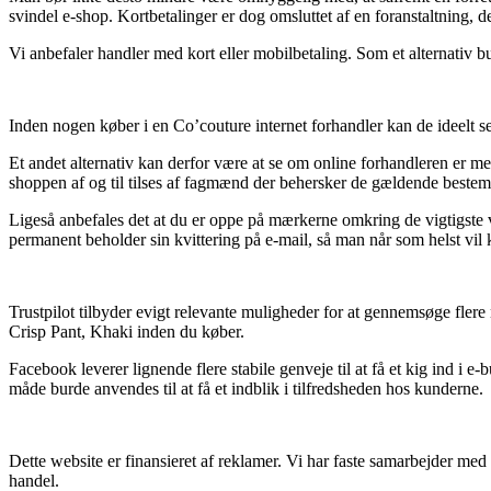
svindel e-shop. Kortbetalinger er dog omsluttet af en foranstaltning, 
Vi anbefaler handler med kort eller mobilbetaling. Som et alternativ b
Inden nogen køber i en Co’couture internet forhandler kan de ideelt s
Et andet alternativ kan derfor være at se om online forhandleren er me
shoppen af og til tilses af fagmænd der behersker de gældende bestemm
Ligeså anbefales det at du er oppe på mærkerne omkring de vigtigste 
permanent beholder sin kvittering på e-mail, så man når som helst vil 
Trustpilot tilbyder evigt relevante muligheder for at gennemsøge fler
Crisp Pant, Khaki inden du køber.
Facebook leverer lignende flere stabile genveje til at få et kig ind i
måde burde anvendes til at få et indblik i tilfredsheden hos kunderne.
Dette website er finansieret af reklamer. Vi har faste samarbejder med 
handel.