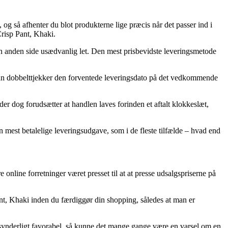
 og så afhenter du blot produkterne lige præcis når det passer ind i
Crisp Pant, Khaki.
den anden side usædvanlig let. Den mest prisbevidste leveringsmetode
 man dobbelttjekker den forventede leveringsdato på det vedkommende
er dog forudsætter at handlen laves forinden et aftalt klokkeslæt,
n mest betalelige leveringsudgave, som i de fleste tilfælde – hvad end
e online forretninger været presset til at at presse udsalgspriserne på
nt, Khaki inden du færdiggør din shopping, således at man er
besynderligt favorabel, så kunne det mange gange være en varsel om en