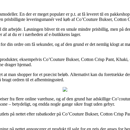
modeller. En der er meget populær er p.t. at få leveret til en pakkeshop,
den prisbilligste leveringsmanér ved køb af Co’Couture Bukser, Cotton 
il dit arbejde. Løsningen bliver tit en smule mindre prisbillig, men på 
r af at du er i nærheden af e-butikkens lager.
 for din ordre om få sekunder, og af den grund er det nemlig klogt at
f produkter, eksempelvis Co’Couture Bukser, Cotton Crisp Pant, Khaki, d
rne drager hjemad.
et at man shopper for et præcist beløb. Alternativt kan du foretrække de
 bragt ordren til et afhentningssted.
priser fra flere online varehuse, og af den grund har adskillige Co’coutur
oksne – betydeligt, og endda nogle gange sikre fragt uden gebyr.
tlets på nettet efter rabatkoder på Co’Couture Bukser, Cotton Crisp Pa
ng på nettet annoncerer et produkt til salg for en pris der anses for 