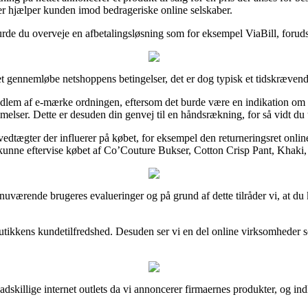
der hjælper kunden imod bedrageriske online selskaber.
urde du overveje en afbetalingsløsning som for eksempel ViaBill, forudsa
et gennemløbe netshoppens betingelser, det er dog typisk et tidskrævend
dlem af e-mærke ordningen, eftersom det burde være en indikation om at i
elser. Dette er desuden din genvej til en håndsrækning, for så vidt du
vedtægter der influerer på købet, for eksempel den returneringsret onl
kunne eftervise købet af Co’Couture Bukser, Cotton Crisp Pant, Khaki, o
e nuværende brugeres evalueringer og på grund af dette tilråder vi, at 
 e-butikkens kundetilfredshed. Desuden ser vi en del online virksomheder
adskillige internet outlets da vi annoncerer firmaernes produkter, og in