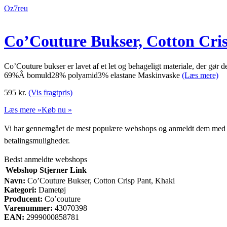
Oz7reu
Co’Couture Bukser, Cotton Cri
Co’Couture bukser er lavet af et let og behageligt materiale, der gør
69%Â bomuld28% polyamid3% elastane Maskinvaske
(Læs mere)
595
kr.
(Vis fragtpris)
Læs mere »
Køb nu »
Vi har gennemgået de mest populære webshops og anmeldt dem med stjern
betalingsmuligheder.
Bedst anmeldte webshops
Webshop
Stjerner
Link
Navn:
Co’Couture Bukser, Cotton Crisp Pant, Khaki
Kategori:
Dametøj
Producent:
Co’couture
Varenummer:
43070398
EAN:
2999000858781