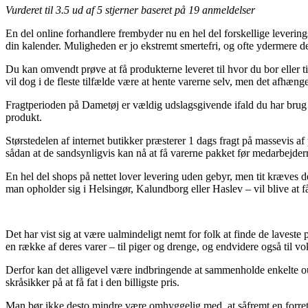
Vurderet til
3.5
ud af 5 stjerner baseret på
19
anmeldelser
En del online forhandlere frembyder nu en hel del forskellige leverings
din kalender. Muligheden er jo ekstremt smertefri, og ofte ydermere 
Du kan omvendt prøve at få produkterne leveret til hvor du bor eller t
vil dog i de fleste tilfælde være at hente varerne selv, men det afhænge
Fragtperioden på Dametøj er vældig udslagsgivende ifald du har brug
produkt.
Størstedelen af internet butikker præsterer 1 dags fragt på massevis a
sådan at de sandsynligvis kan nå at få varerne pakket før medarbejde
En hel del shops på nettet lover levering uden gebyr, men tit kræves d
man opholder sig i Helsingør, Kalundborg eller Haslev – vil blive at få
Det har vist sig at være ualmindeligt nemt for folk at finde de laveste 
en række af deres varer – til piger og drenge, og endvidere også til v
Derfor kan det alligevel være indbringende at sammenholde enkelte ou
skråsikker på at få fat i den billigste pris.
Man bør ikke desto mindre være omhyggelig med, at såfremt en forretni