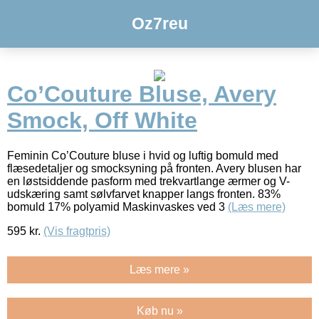
Oz7reu
Co’Couture Bluse, Avery
Smock, Off White
Feminin Co’Couture bluse i hvid og luftig bomuld med
flæsedetaljer og smocksyning på fronten. Avery blusen har
en løstsiddende pasform med trekvartlange ærmer og V-
udskæring samt sølvfarvet knapper langs fronten. 83%
bomuld 17% polyamid Maskinvaskes ved 3
(Læs mere)
595
kr.
(Vis fragtpris)
Læs mere »
Køb nu »