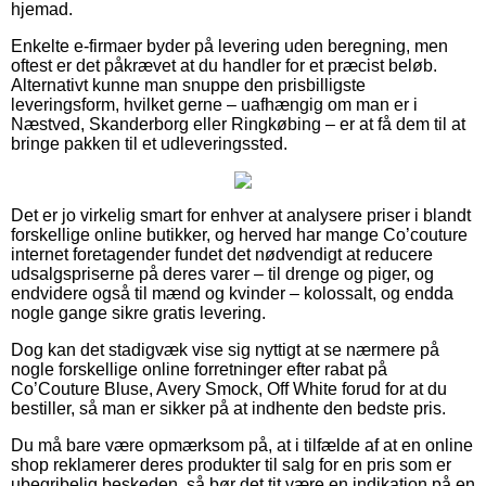
hjemad.
Enkelte e-firmaer byder på levering uden beregning, men
oftest er det påkrævet at du handler for et præcist beløb.
Alternativt kunne man snuppe den prisbilligste
leveringsform, hvilket gerne – uafhængig om man er i
Næstved, Skanderborg eller Ringkøbing – er at få dem til at
bringe pakken til et udleveringssted.
Det er jo virkelig smart for enhver at analysere priser i blandt
forskellige online butikker, og herved har mange Co’couture
internet foretagender fundet det nødvendigt at reducere
udsalgspriserne på deres varer – til drenge og piger, og
endvidere også til mænd og kvinder – kolossalt, og endda
nogle gange sikre gratis levering.
Dog kan det stadigvæk vise sig nyttigt at se nærmere på
nogle forskellige online forretninger efter rabat på
Co’Couture Bluse, Avery Smock, Off White forud for at du
bestiller, så man er sikker på at indhente den bedste pris.
Du må bare være opmærksom på, at i tilfælde af at en online
shop reklamerer deres produkter til salg for en pris som er
ubegribelig beskeden, så bør det tit være en indikation på en