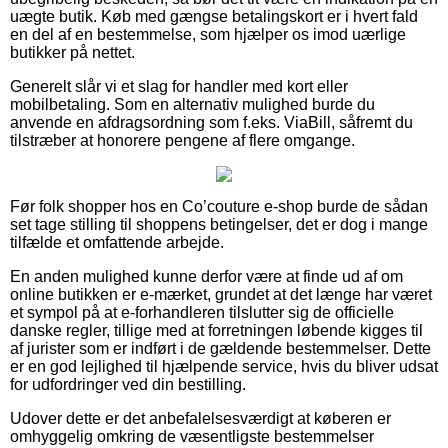
uægte butik. Køb med gængse betalingskort er i hvert fald
en del af en bestemmelse, som hjælper os imod uærlige
butikker på nettet.
Generelt slår vi et slag for handler med kort eller
mobilbetaling. Som en alternativ mulighed burde du
anvende en afdragsordning som f.eks. ViaBill, såfremt du
tilstræber at honorere pengene af flere omgange.
Før folk shopper hos en Co’couture e-shop burde de sådan
set tage stilling til shoppens betingelser, det er dog i mange
tilfælde et omfattende arbejde.
En anden mulighed kunne derfor være at finde ud af om
online butikken er e-mærket, grundet at det længe har været
et sympol på at e-forhandleren tilslutter sig de officielle
danske regler, tillige med at forretningen løbende kigges til
af jurister som er indført i de gældende bestemmelser. Dette
er en god lejlighed til hjælpende service, hvis du bliver udsat
for udfordringer ved din bestilling.
Udover dette er det anbefalelsesværdigt at køberen er
omhyggelig omkring de væsentligste bestemmelser