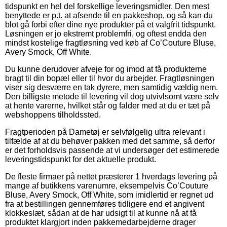
tidspunkt en hel del forskellige leveringsmidler. Den mest
benyttede er p.t. at afsende til en pakkeshop, og så kan du
blot gå forbi efter dine nye produkter på et valgfrit tidspunkt.
Løsningen er jo ekstremt problemfri, og oftest endda den
mindst kostelige fragtløsning ved køb af Co’Couture Bluse,
Avery Smock, Off White.
Du kunne derudover afveje for og imod at få produkterne
bragt til din bopæl eller til hvor du arbejder. Fragtløsningen
viser sig desværre en tak dyrere, men samtidig vældig nem.
Den billigste metode til levering vil dog utvivlsomt være selv
at hente varerne, hvilket står og falder med at du er tæt på
webshoppens tilholdssted.
Fragtperioden på Dametøj er selvfølgelig ultra relevant i
tilfælde af at du behøver pakken med det samme, så derfor
er det forholdsvis passende at vi undersøger det estimerede
leveringstidspunkt for det aktuelle produkt.
De fleste firmaer på nettet præsterer 1 hverdags levering på
mange af butikkens varenumre, eksempelvis Co’Couture
Bluse, Avery Smock, Off White, som imidlertid er regnet ud
fra at bestillingen gennemføres tidligere end et angivent
klokkeslæt, sådan at de har udsigt til at kunne nå at få
produktet klargjort inden pakkemedarbejderne drager