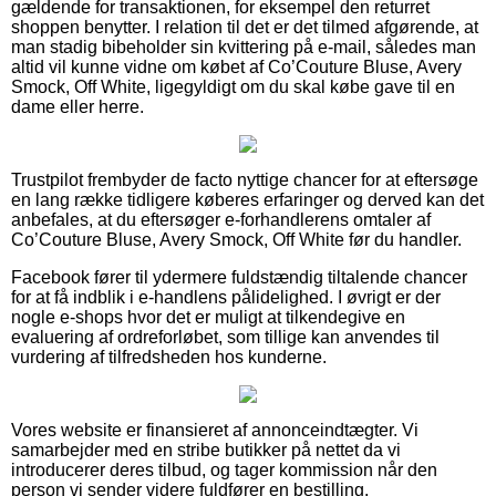
gældende for transaktionen, for eksempel den returret
shoppen benytter. I relation til det er det tilmed afgørende, at
man stadig bibeholder sin kvittering på e-mail, således man
altid vil kunne vidne om købet af Co’Couture Bluse, Avery
Smock, Off White, ligegyldigt om du skal købe gave til en
dame eller herre.
Trustpilot frembyder de facto nyttige chancer for at eftersøge
en lang række tidligere køberes erfaringer og derved kan det
anbefales, at du eftersøger e-forhandlerens omtaler af
Co’Couture Bluse, Avery Smock, Off White før du handler.
Facebook fører til ydermere fuldstændig tiltalende chancer
for at få indblik i e-handlens pålidelighed. I øvrigt er der
nogle e-shops hvor det er muligt at tilkendegive en
evaluering af ordreforløbet, som tillige kan anvendes til
vurdering af tilfredsheden hos kunderne.
Vores website er finansieret af annonceindtægter. Vi
samarbejder med en stribe butikker på nettet da vi
introducerer deres tilbud, og tager kommission når den
person vi sender videre fuldfører en bestilling.