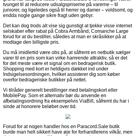
tvunget til at reducere udsalgspriserne på varerne – til
juniorer, og ligeledes også til herrer og damer – voldsomt, og
endda nogle gange sikre fragt uden gebyr.
Det kan dog trods alt vise sig gunstigt at tjekke visse internet
selskaber efter rabat på Cobra Armbånd, Comanche Large
forud for at du bestiller, således at man er skråsikker på at
modtage den billigste pris.
Du må imidlertid være obs på, at såfremt en netbutik sælger
varer til en pris som kan virke hamrende attraktiv, så er det
for det meste være et signal om en bedragerisk butik.
Shopping med kort er heldigvis dækket ind under
Indsigelsesordningen, hvilket assisterer dig som køber
overfor bedrageriske butikker på nettet.
Vi tilråder generelt bestillinger med betalingskort eller
MobilePay. Som et alternativ bør du anvende en
afbetalingsordning fra eksempelvis ViaBill, såfremt du har i
sinde at honorere beløbet over tid.
Forud for at nogen handler hos en Paracord.Sale butik
burde man helt sikkert have øje for forhandlerens vilkår, men