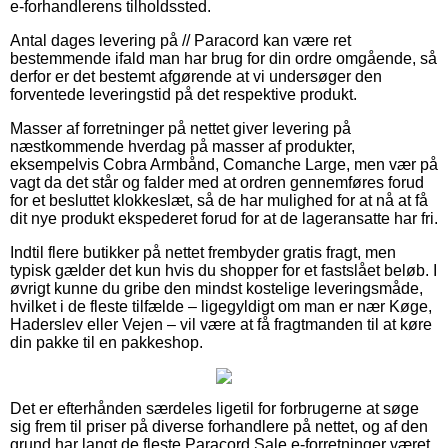
e-forhandlerens tilholdssted.
Antal dages levering på // Paracord kan være ret
bestemmende ifald man har brug for din ordre omgående, så
derfor er det bestemt afgørende at vi undersøger den
forventede leveringstid på det respektive produkt.
Masser af forretninger på nettet giver levering på
næstkommende hverdag på masser af produkter,
eksempelvis Cobra Armbånd, Comanche Large, men vær på
vagt da det står og falder med at ordren gennemføres forud
for et besluttet klokkeslæt, så de har mulighed for at nå at få
dit nye produkt ekspederet forud for at de lageransatte har fri.
Indtil flere butikker på nettet frembyder gratis fragt, men
typisk gælder det kun hvis du shopper for et fastslået beløb. I
øvrigt kunne du gribe den mindst kostelige leveringsmåde,
hvilket i de fleste tilfælde – ligegyldigt om man er nær Køge,
Haderslev eller Vejen – vil være at få fragtmanden til at køre
din pakke til en pakkeshop.
Det er efterhånden særdeles ligetil for forbrugerne at søge
sig frem til priser på diverse forhandlere på nettet, og af den
grund har langt de fleste Paracord.Sale e-forretninger været