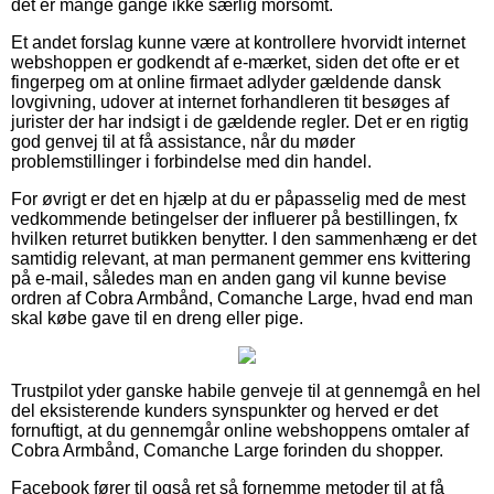
det er mange gange ikke særlig morsomt.
Et andet forslag kunne være at kontrollere hvorvidt internet
webshoppen er godkendt af e-mærket, siden det ofte er et
fingerpeg om at online firmaet adlyder gældende dansk
lovgivning, udover at internet forhandleren tit besøges af
jurister der har indsigt i de gældende regler. Det er en rigtig
god genvej til at få assistance, når du møder
problemstillinger i forbindelse med din handel.
For øvrigt er det en hjælp at du er påpasselig med de mest
vedkommende betingelser der influerer på bestillingen, fx
hvilken returret butikken benytter. I den sammenhæng er det
samtidig relevant, at man permanent gemmer ens kvittering
på e-mail, således man en anden gang vil kunne bevise
ordren af Cobra Armbånd, Comanche Large, hvad end man
skal købe gave til en dreng eller pige.
Trustpilot yder ganske habile genveje til at gennemgå en hel
del eksisterende kunders synspunkter og herved er det
fornuftigt, at du gennemgår online webshoppens omtaler af
Cobra Armbånd, Comanche Large forinden du shopper.
Facebook fører til også ret så fornemme metoder til at få