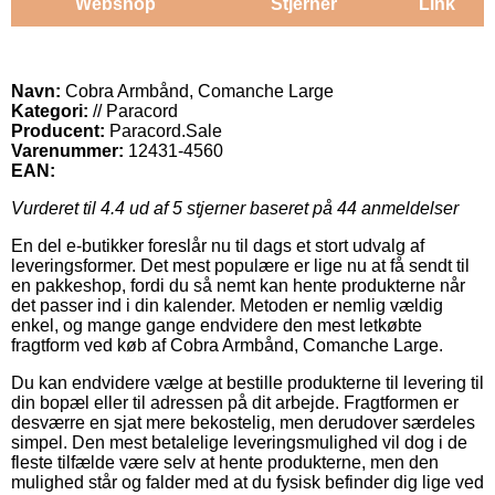
Webshop
Stjerner
Link
Navn:
Cobra Armbånd, Comanche Large
Kategori:
// Paracord
Producent:
Paracord.Sale
Varenummer:
12431-4560
EAN:
Vurderet til
4.4
ud af 5 stjerner baseret på
44
anmeldelser
En del e-butikker foreslår nu til dags et stort udvalg af
leveringsformer. Det mest populære er lige nu at få sendt til
en pakkeshop, fordi du så nemt kan hente produkterne når
det passer ind i din kalender. Metoden er nemlig vældig
enkel, og mange gange endvidere den mest letkøbte
fragtform ved køb af Cobra Armbånd, Comanche Large.
Du kan endvidere vælge at bestille produkterne til levering til
din bopæl eller til adressen på dit arbejde. Fragtformen er
desværre en sjat mere bekostelig, men derudover særdeles
simpel. Den mest betalelige leveringsmulighed vil dog i de
fleste tilfælde være selv at hente produkterne, men den
mulighed står og falder med at du fysisk befinder dig lige ved