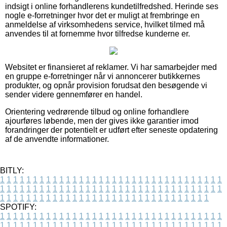
indsigt i online forhandlerens kundetilfredshed. Herinde ses
nogle e-forretninger hvor det er muligt at frembringe en
anmeldelse af virksomhedens service, hvilket tilmed må
anvendes til at fornemme hvor tilfredse kunderne er.
Websitet er finansieret af reklamer. Vi har samarbejder med
en gruppe e-forretninger når vi annoncerer butikkernes
produkter, og opnår provision forudsat den besøgende vi
sender videre gennemfører en handel.
Orientering vedrørende tilbud og online forhandlere
ajourføres løbende, men der gives ikke garantier imod
forandringer der potentielt er udført efter seneste opdatering
af de anvendte informationer.
BITLY:
1
1
1
1
1
1
1
1
1
1
1
1
1
1
1
1
1
1
1
1
1
1
1
1
1
1
1
1
1
1
1
1
1
1
1
1
1
1
1
1
1
1
1
1
1
1
1
1
1
1
1
1
1
1
1
1
1
1
1
1
1
1
1
1
1
1
1
1
1
1
1
1
1
1
1
1
1
1
1
1
1
1
1
1
1
1
1
1
1
1
1
1
1
1
1
1
1
1
1
1
SPOTIFY:
1
1
1
1
1
1
1
1
1
1
1
1
1
1
1
1
1
1
1
1
1
1
1
1
1
1
1
1
1
1
1
1
1
1
1
1
1
1
1
1
1
1
1
1
1
1
1
1
1
1
1
1
1
1
1
1
1
1
1
1
1
1
1
1
1
1
1
1