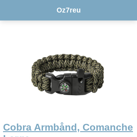
Oz7reu
Cobra Armbånd, Comanche