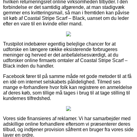
hvilken returneringsret online virksomheden tilbyder. I den
forbindelse er det samtidig afgørende, at man stadigvæk
gemmer ens kvitteringsmail, så man i fremtiden kan påvise
sit køb af Coastal Stripe Scarf – Black, uanset om du leder
efter en vare til en kvinde eller mand.
Trustpilot indebærer egentlig belejlige chancer for at
udforske en længere række eksisterende forbrugeres
meninger og herved er det anbefalelsesværdigt, at du
udforsker online firmaets omtaler af Coastal Stripe Scarf –
Black inden du handler.
Facebook fører til på samme måde ret gode metoder til at få
en idé om internet selskabets pålidelighed. Tilmed ses
mange e-forhandlere hvor folk kan registrere en anmeldelse
af deres køb, som tillige må tages i brug til at tage stilling til
kundernes tilfredshed.
Vores side finansieres af reklamer. Vi har samarbejder med
adskillige online forhandlere eftersom vi præsenterer deres
tilbud, og indtjener provision såfremt en bruger fra vores side
laver en ordre.