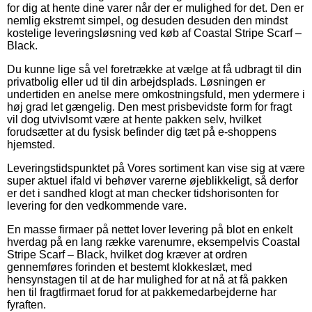
for dig at hente dine varer når der er mulighed for det. Den er
nemlig ekstremt simpel, og desuden desuden den mindst
kostelige leveringsløsning ved køb af Coastal Stripe Scarf –
Black.
Du kunne lige så vel foretrække at vælge at få udbragt til din
privatbolig eller ud til din arbejdsplads. Løsningen er
undertiden en anelse mere omkostningsfuld, men ydermere i
høj grad let gængelig. Den mest prisbevidste form for fragt
vil dog utvivlsomt være at hente pakken selv, hvilket
forudsætter at du fysisk befinder dig tæt på e-shoppens
hjemsted.
Leveringstidspunktet på Vores sortiment kan vise sig at være
super aktuel ifald vi behøver varerne øjeblikkeligt, så derfor
er det i sandhed klogt at man checker tidshorisonten for
levering for den vedkommende vare.
En masse firmaer på nettet lover levering på blot en enkelt
hverdag på en lang række varenumre, eksempelvis Coastal
Stripe Scarf – Black, hvilket dog kræver at ordren
gennemføres forinden et bestemt klokkeslæt, med
hensynstagen til at de har mulighed for at nå at få pakken
hen til fragtfirmaet forud for at pakkemedarbejderne har
fyraften.