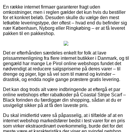
En række internet firmaer garanterer fragt uden
omkostninger, men i reglen gælder det kun hvis du bestiller
for et konkret beløb. Desuden skulle du vælge den mest
letkøbte leveringstype, der oftest – hvad end du befinder sig
nær København, Nyborg eller Ringkøbing – er at få leveret
pakken til en pakkeshop.
Det er efterhånden særdeles enkelt for folk at lave
prissammenligning fra flere internet butikker i Danmark, og til
gengæld har mange Le Pirol online webshops fundet det
nødvendigt at reducere salgspriserne på deres varer – til
drenge og piger, lige så vel som til mænd og kvinder –
drastisk, og endda nogle gange præstere gratis levering.
Det kan dog trods alt være indbringende at eftergå et par
online webshops efter rabatkoder på Coastal Stripe Scarf –
Black forinden du færdiggør din shopping, sådan at du er
usvigeligt sikker på at få den laveste pris.
Du skal imidlertid være så påpasselig, at i tilfælde af at en
internet webshop markedsfører bedst i test varer for en pris
som virker ekstraordinært overkommelig, burde det for det
meste være et karakteristika der viser en svindel netshop.