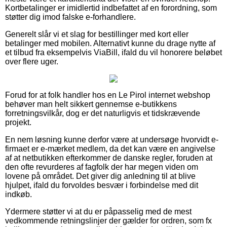
Kortbetalinger er imidlertid indbefattet af en forordning, som
støtter dig imod falske e-forhandlere.
Generelt slår vi et slag for bestillinger med kort eller
betalinger med mobilen. Alternativt kunne du drage nytte af
et tilbud fra eksempelvis ViaBill, ifald du vil honorere beløbet
over flere uger.
Forud for at folk handler hos en Le Pirol internet webshop
behøver man helt sikkert gennemse e-butikkens
forretningsvilkår, dog er det naturligvis et tidskrævende
projekt.
En nem løsning kunne derfor være at undersøge hvorvidt e-
firmaet er e-mærket medlem, da det kan være en angivelse
af at netbutikken efterkommer de danske regler, foruden at
den ofte revurderes af fagfolk der har megen viden om
lovene på området. Det giver dig anledning til at blive
hjulpet, ifald du forvoldes besvær i forbindelse med dit
indkøb.
Ydermere støtter vi at du er påpasselig med de mest
vedkommende retningslinjer der gælder for ordren, som fx