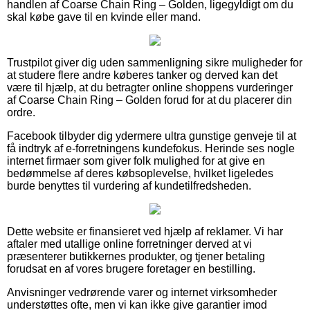
handlen af Coarse Chain Ring – Golden, ligegyldigt om du
skal købe gave til en kvinde eller mand.
Trustpilot giver dig uden sammenligning sikre muligheder for
at studere flere andre køberes tanker og derved kan det
være til hjælp, at du betragter online shoppens vurderinger
af Coarse Chain Ring – Golden forud for at du placerer din
ordre.
Facebook tilbyder dig ydermere ultra gunstige genveje til at
få indtryk af e-forretningens kundefokus. Herinde ses nogle
internet firmaer som giver folk mulighed for at give en
bedømmelse af deres købsoplevelse, hvilket ligeledes
burde benyttes til vurdering af kundetilfredsheden.
Dette website er finansieret ved hjælp af reklamer. Vi har
aftaler med utallige online forretninger derved at vi
præsenterer butikkernes produkter, og tjener betaling
forudsat en af vores brugere foretager en bestilling.
Anvisninger vedrørende varer og internet virksomheder
understøttes ofte, men vi kan ikke give garantier imod