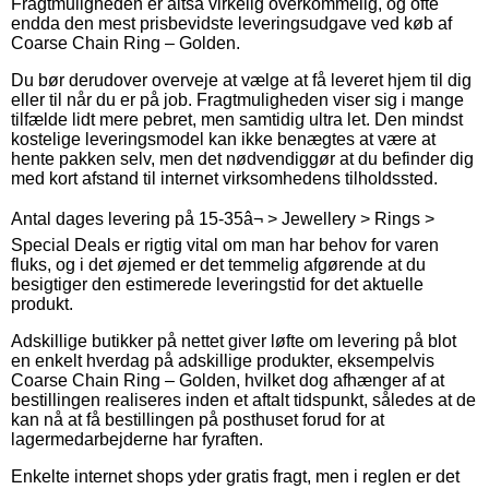
Fragtmuligheden er altså virkelig overkommelig, og ofte
endda den mest prisbevidste leveringsudgave ved køb af
Coarse Chain Ring – Golden.
Du bør derudover overveje at vælge at få leveret hjem til dig
eller til når du er på job. Fragtmuligheden viser sig i mange
tilfælde lidt mere pebret, men samtidig ultra let. Den mindst
kostelige leveringsmodel kan ikke benægtes at være at
hente pakken selv, men det nødvendiggør at du befinder dig
med kort afstand til internet virksomhedens tilholdssted.
Antal dages levering på 15-35â¬ > Jewellery > Rings >
Special Deals er rigtig vital om man har behov for varen
fluks, og i det øjemed er det temmelig afgørende at du
besigtiger den estimerede leveringstid for det aktuelle
produkt.
Adskillige butikker på nettet giver løfte om levering på blot
en enkelt hverdag på adskillige produkter, eksempelvis
Coarse Chain Ring – Golden, hvilket dog afhænger af at
bestillingen realiseres inden et aftalt tidspunkt, således at de
kan nå at få bestillingen på posthuset forud for at
lagermedarbejderne har fyraften.
Enkelte internet shops yder gratis fragt, men i reglen er det