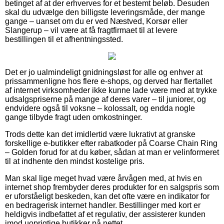
betinget af at der erhverves for et bestemt beløb. Desuden
skal du udvælge den billigste leveringsmåde, der mange
gange – uanset om du er ved Næstved, Korsør eller
Slangerup – vil være at få fragtfirmaet til at levere
bestillingen til et afhentningssted.
Det er jo ualmindeligt gnidningsløst for alle og enhver at
prissammenligne hos flere e-shops, og derved har flertallet
af internet virksomheder ikke kunne lade være med at trykke
udsalgspriserne på mange af deres varer – til juniorer, og
endvidere også til voksne – kolossalt, og endda nogle
gange tilbyde fragt uden omkostninger.
Trods dette kan det imidlertid være lukrativt at granske
forskellige e-butikker efter rabatkoder på Coarse Chain Ring
– Golden forud for at du køber, sådan at man er velinformeret
til at indhente den mindst kostelige pris.
Man skal lige meget hvad være årvågen med, at hvis en
internet shop frembyder deres produkter for en salgspris som
er uforståeligt beskeden, kan det ofte være en indikator for
en bedragerisk internet handler. Bestillinger med kort er
heldigvis indbefattet af et regulativ, der assisterer kunden
imod uoprigtige butikker på nettet.