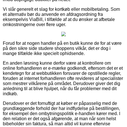
Vi slår generelt et slag for kortkøb eller mobilbetaling. Som
et alternativ bør du anvende en afdragsordning fra
eksempelvis ViaBill, i tilfælde af at du ønsker at afbetale
omkostningerne over flere uger.
Forud for at nogen handler på en butik kunne de for at være
på den sikre side studere shoppens vilkår, det er dog i
mange tilfælde ikke specielt ophidsende.
En anden løsning kunne derfor være at kontrollere om
online forhandleren er e-mærke godkendt, eftersom det er et
kendetegn for at webbutikken forsvarer de opstillede regler,
foruden at internet forhandleren ofte revideres af specialister
som mestrer vilkårene på området. Derudover giver det dig
anledning til at blive hjulpet, når du får problemer med dit
indkøb.
Derudover er det fornuftigt at køber er påpasselig med de
grundlæggende forhold der har indflydelse på bestillingen,
for eksempel den ombytningspolitik e-handlen kører med. I
den relation er det også afgørende, at man når som helst
bibeholder sin faktura, så man altid vil kunne eftervise