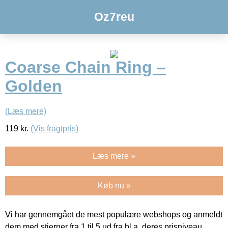
Oz7reu
Coarse Chain Ring –
Golden
(Læs mere)
119
kr.
(Vis fragtpris)
Læs mere »
Køb nu »
Vi har gennemgået de mest populære webshops og anmeldt
dem med stjerner fra 1 til 5 ud fra bl.a. deres prisniveau,