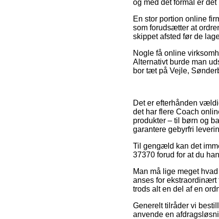
og med det formål er det
En stor portion online fi
som forudsætter at ordren
skippet afsted før de lag
Nogle få online virksomhed
Alternativt burde man ud
bor tæt på Vejle, Sønderbo
Det er efterhånden vældig
det har flere Coach onlin
produkter – til børn og 
garantere gebyrfri leveri
Til gengæld kan det imme
37370 forud for at du han
Man må lige meget hvad væ
anses for ekstraordinært 
trods alt en del af en or
Generelt tilråder vi bes
anvende en afdragsløsnin