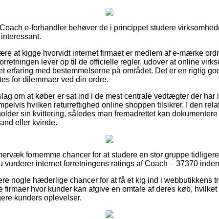
Coach e-forhandler behøver de i princippet studere virksomhed
 interessant.
e at kigge hvorvidt internet firmaet er medlem af e-mærke ordn
 forretningen lever op til de officielle regler, udover at online vi
 erfaring med bestemmelserne på området. Det er en rigtig god le
tes for dilemmaer ved din ordre.
orslag om at køber er sat ind i de mest centrale vedtægter der har
elvis hvilken returrettighed online shoppen tilsikrer. I den rel
holder sin kvittering, således man fremadrettet kan dokumentere 
nd eller kvinde.
immervæk fornemme chancer for at studere en stor gruppe tidliger
 du vurderer internet forretningens ratings af Coach – 37370 inde
ere nogle hæderlige chancer for at få et kig ind i webbutikkens
e firmaer hvor kunder kan afgive en omtale af deres køb, hvilket
igere kunders oplevelser.