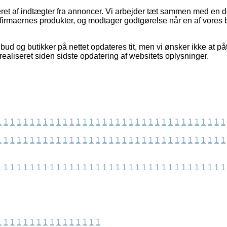
eret af indtægter fra annoncer. Vi arbejder tæt sammen med en de
r firmaernes produkter, og modtager godtgørelse når en af vore
ud og butikker på nettet opdateres tit, men vi ønsker ikke at på
 realiseret siden sidste opdatering af websitets oplysninger.
1
1
1
1
1
1
1
1
1
1
1
1
1
1
1
1
1
1
1
1
1
1
1
1
1
1
1
1
1
1
1
1
1
1
1
1
1
1
1
1
1
1
1
1
1
1
1
1
1
1
1
1
1
1
1
1
1
1
1
1
1
1
1
1
1
1
1
1
1
1
1
1
1
1
1
1
1
1
1
1
1
1
1
1
1
1
1
1
1
1
1
1
1
1
1
1
1
1
1
1
1
1
1
1
1
1
1
1
1
1
1
1
1
1
1
1
1
1
1
1
1