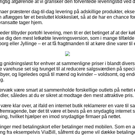
 rigtig afgørende at vi gransker den forventede leveringstid v
rmaer præsterer dag-til-dag levering på adskillige produkter, e
 aflægges før et besluttet klokkeslæt, så at de har en chance for
eransatte tager hjem.
er tilbyder portofri levering, men tit er det betinget af at der kø
se dig den mest letkøbte leveringsversion, som i mange tilfælde
rg eller Jyllinge – er at få fragtmanden til at køre dine varer til
 gnidningsløst for enhver at sammenligne priser i blandt diverse
e varehuse set sig tvunget til at reducere salgsværdien på specie
babyer, og ligeledes også til mænd og kvinder – voldsomt, og e
ng.
rvæk være smart at sammenholde forskellige outlets på nettet 
dler, således at du er sikret at modtage den mest attraktive pris.
re klar over, at ifald en internet butik reklamerer en vare til s
fremragende, bør det tit være et bevis på en snydagtig internet 
dning, hvilket hjælper en imod snydagtige firmaer på nettet.
tillinger med betalingskort eller betalinger med mobilen. Som en
g fra eksempelvis ViaBill, såfremt du gerne vil dække betaling