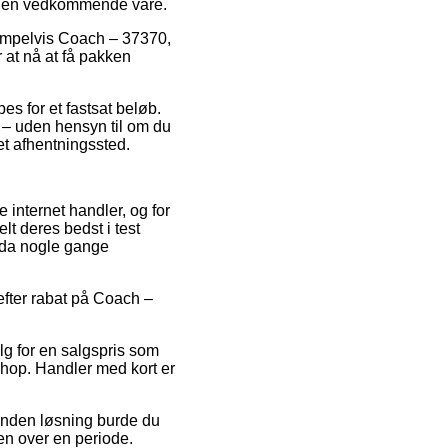
ed den vedkommende vare.
ksempelvis Coach – 37370,
 at nå at få pakken
bes for et fastsat beløb.
 – uden hensyn til om du
 et afhentningssted.
 internet handler, og for
lt deres bedst i test
ndda nogle gange
efter rabat på Coach –
alg for en salgspris som
shop. Handler med kort er
 anden løsning burde du
en over en periode.