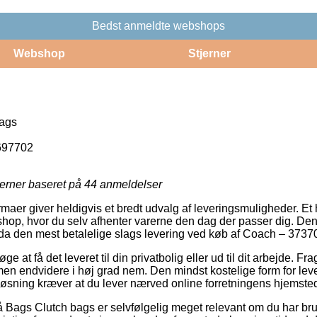
Bedst anmeldte webshops
Webshop
Stjerner
ags
697702
jerner baseret på
44
anmeldelser
maer giver heldigvis et bredt udvalg af leveringsmuligheder. Et hit
eshop, hvor du selv afhenter varerne den dag der passer dig. De
da den mest betalelige slags levering ved køb af Coach – 3737
ge at få det leveret til din privatbolig eller ud til dit arbejde. F
men endvidere i høj grad nem. Den mindst kostelige form for leve
øsning kræver at du lever nærved online forretningens hjemste
Bags Clutch bags er selvfølgelig meget relevant om du har brug