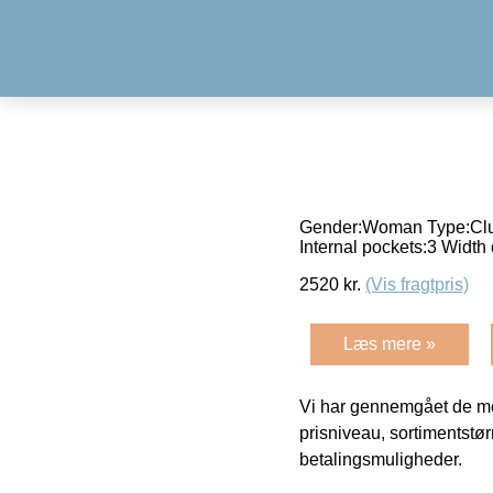
Gender:Woman Type:Clutc
Internal pockets:3 Widt
2520
kr.
(Vis fragtpris)
Læs mere »
Vi har gennemgået de mes
prisniveau, sortimentstø
betalingsmuligheder.