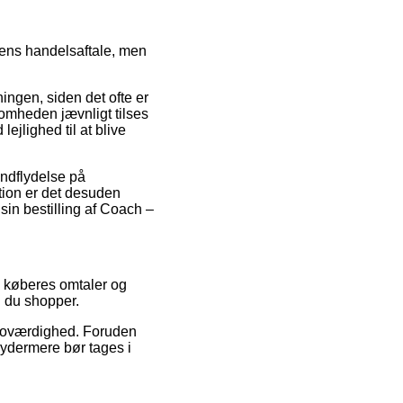
ens handelsaftale, men
ingen, siden det ofte er
rksomheden jævnligt tilses
jlighed til at blive
 indflydelse på
ation er det desuden
sin bestilling af Coach –
e køberes omtaler og
n du shopper.
 troværdighed. Foruden
 ydermere bør tages i