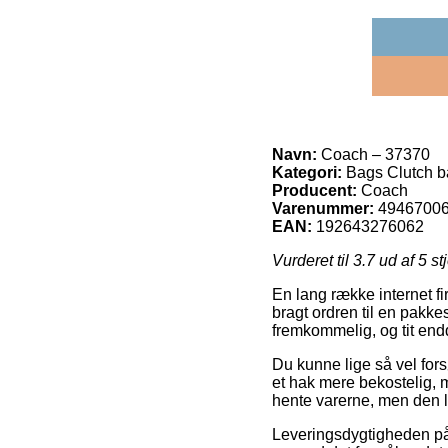
Navn:
Coach – 37370
Kategori:
Bags Clutch b
Producent:
Coach
Varenummer:
4946700
EAN:
192643276062
Vurderet til
3.7
ud af 5 st
En lang række internet fir
bragt ordren til en pakk
fremkommelig, og tit end
Du kunne lige så vel forsø
et hak mere bekostelig, 
hente varerne, men den l
Leveringsdygtigheden på 