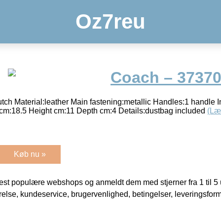
Oz7reu
Coach – 3737
h Material:leather Main fastening:metallic Handles:1 handle I
h cm:18.5 Height cm:11 Depth cm:4 Details:dustbag included
(Læ
Køb nu »
t populære webshops og anmeldt dem med stjerner fra 1 til 5 ud
rrelse, kundeservice, brugervenlighed, betingelser, leveringsfor