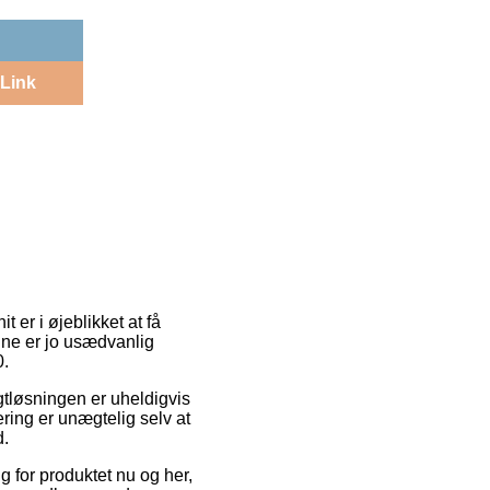
Link
 er i øjeblikket at få
nne er jo usædvanlig
0.
ragtløsningen er uheldigvis
ring er unægtelig selv at
d.
 for produktet nu og her,