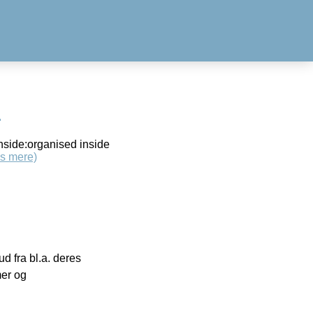
0
nside:organised inside
s mere)
 fra bl.a. deres
mer og