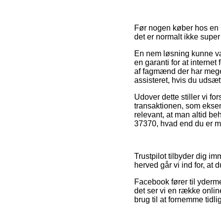
Før nogen køber hos en 
det er normalt ikke super
En nem løsning kunne vær
en garanti for at internet
af fagmænd der har meget
assisteret, hvis du udsæt
Udover dette stiller vi f
transaktionen, som eksemp
relevant, at man altid be
37370, hvad end du er ma
Trustpilot tilbyder dig 
herved går vi ind for, at
Facebook fører til yderm
det ser vi en række onlin
brug til at fornemme tidl