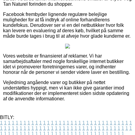
Tan Naturel forinden du shopper.
Facebook frembyder lignende regulære belejlige
muligheder for at få indtryk af online forhandlerens
kundefokus. Derudover ser vi en del netbutikker hvor folk
kan levere en evaluering af deres køb, hvilket på samme
måde burde tages i brug til at afveje hvor glade kunderne er.
Vores website er finansieret af reklamer. Vi har
samarbejdsaftaler med nogle forskellige internet butikker
idet vi promoverer forretningernes varer, og indhenter
honorar når de personer vi sender videre laver en bestilling.
Vejledning angående varer og butikker på nettet
understøttes hyppigt, men vi kan ikke give garantier imod
modifikationer der er implementeret siden sidste opdatering
af de anvendte informationer.
BITLY:
1
1
1
1
1
1
1
1
1
1
1
1
1
1
1
1
1
1
1
1
1
1
1
1
1
1
1
1
1
1
1
1
1
1
1
1
1
1
1
1
1
1
1
1
1
1
1
1
1
1
1
1
1
1
1
1
1
1
1
1
1
1
1
1
1
1
1
1
1
1
1
1
1
1
1
1
1
1
1
1
1
1
1
1
1
1
1
1
1
1
1
1
1
1
1
1
1
1
1
1