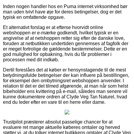
Inden nogen handler hos en Puma internet virksomhed bør
man uden tvivl have øje for deres betingelser, dog er det
typisk en omfattende opgave.
Et alternativt forslag er at efterse hvorvidt online
webshoppen er e-mærke godkendt, hvilket typisk er en
angivelse af at netshoppen retter sig efter de danske love,
foruden at netbutikken undertiden gennemses af fagfolk der
er meget fortrolige de gældende bestemmelser. Dette er en
god mulighed for opbakning, hvis du får problemer i
processen med dit indkøb.
Dertil foreslåes det at køber er hensynstagende til de mest
betydningsfulde betingelser der kan influere på bestillingen,
for eksempel den ombytningsret webshoppen anvender. I
relation til det er det tilmed afgørende, at man når som helst
bibeholder ens kvittering på e-mail, således man senere vil
kunne dokumentere ordren af Clyde Veg Tan Naturel, hvad
end du leder efter en vare til en herre eller dame.
Trustpilot præsterer absolut passelige chancer for at
evaluere ret mange aktuelle køberes omtaler og herved
støtter vi, at du tolker internet butikkens omtaler af Clyde Veg