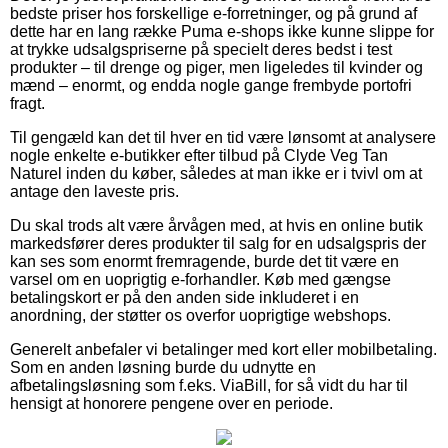
bedste priser hos forskellige e-forretninger, og på grund af
dette har en lang række Puma e-shops ikke kunne slippe for
at trykke udsalgspriserne på specielt deres bedst i test
produkter – til drenge og piger, men ligeledes til kvinder og
mænd – enormt, og endda nogle gange frembyde portofri
fragt.
Til gengæld kan det til hver en tid være lønsomt at analysere
nogle enkelte e-butikker efter tilbud på Clyde Veg Tan
Naturel inden du køber, således at man ikke er i tvivl om at
antage den laveste pris.
Du skal trods alt være årvågen med, at hvis en online butik
markedsfører deres produkter til salg for en udsalgspris der
kan ses som enormt fremragende, burde det tit være en
varsel om en uoprigtig e-forhandler. Køb med gængse
betalingskort er på den anden side inkluderet i en
anordning, der støtter os overfor uoprigtige webshops.
Generelt anbefaler vi betalinger med kort eller mobilbetaling.
Som en anden løsning burde du udnytte en
afbetalingsløsning som f.eks. ViaBill, for så vidt du har til
hensigt at honorere pengene over en periode.