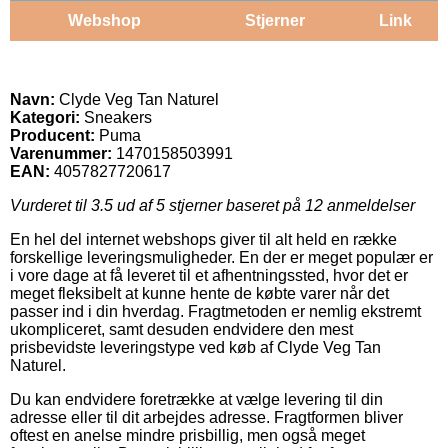
Webshop
Stjerner
Link
Navn:
Clyde Veg Tan Naturel
Kategori:
Sneakers
Producent:
Puma
Varenummer:
1470158503991
EAN:
4057827720617
Vurderet til
3.5
ud af 5 stjerner baseret på
12
anmeldelser
En hel del internet webshops giver til alt held en række
forskellige leveringsmuligheder. En der er meget populær er
i vore dage at få leveret til et afhentningssted, hvor det er
meget fleksibelt at kunne hente de købte varer når det
passer ind i din hverdag. Fragtmetoden er nemlig ekstremt
ukompliceret, samt desuden endvidere den mest
prisbevidste leveringstype ved køb af Clyde Veg Tan
Naturel.
Du kan endvidere foretrække at vælge levering til din
adresse eller til dit arbejdes adresse. Fragtformen bliver
oftest en anelse mindre prisbillig, men også meget