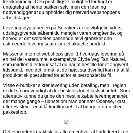
fremkommelig. Den prisbilligste mulighed for fragt er
unægtelig at hente pakken selv, men den løsning
nødvendiggør at du opholder dig nærved webshoppens
arbejdslager.
Leveringsdygtigheden på Sneakers er selvfølgelig yderst
udslagsgivende såfremt du mangler varen omgående, og
herved er det særdeles passende at vi gransker den
estimerede leveringsdato for det aktuelle produkt.
Masser af internet webshops giver 1 hverdags levering på
en hel del varenumre, eksempelvis Clyde Veg Tan Naturel,
som imidlertid er forudsat at du når at bestille før et angivent
tidspunkt, med det formål at de højst sandsynligt kan nå at få
produktet skippet afsted forud for at personalet får fri.
Visse e-butikker sikrer levering uden betaling, men i reglen
er det så nødvendigt at der bestilles for et fastsat beløb. Som
alternativ kunne du gribe den mest letkøbte leveringsmanér,
der mange gange – uanset om man bor nær Odense, Ikast
eller Haslev – er at få fragtfirmaet til at bringe ordren til en
pakkeshop.
Det er jo yderst praktisk for alle og enhver at finde frem til de