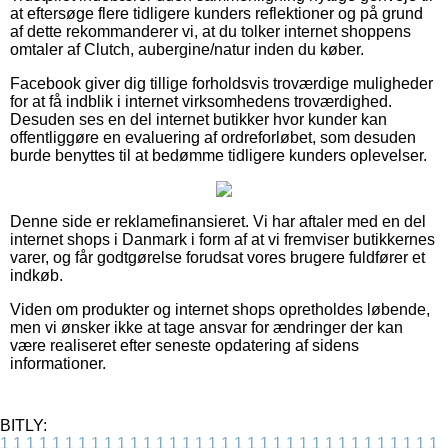
at eftersøge flere tidligere kunders reflektioner og på grund
af dette rekommanderer vi, at du tolker internet shoppens
omtaler af Clutch, aubergine/natur inden du køber.
Facebook giver dig tillige forholdsvis troværdige muligheder
for at få indblik i internet virksomhedens troværdighed.
Desuden ses en del internet butikker hvor kunder kan
offentliggøre en evaluering af ordreforløbet, som desuden
burde benyttes til at bedømme tidligere kunders oplevelser.
Denne side er reklamefinansieret. Vi har aftaler med en del
internet shops i Danmark i form af at vi fremviser butikkernes
varer, og får godtgørelse forudsat vores brugere fuldfører et
indkøb.
Viden om produkter og internet shops opretholdes løbende,
men vi ønsker ikke at tage ansvar for ændringer der kan
være realiseret efter seneste opdatering af sidens
informationer.
BITLY:
1
1
1
1
1
1
1
1
1
1
1
1
1
1
1
1
1
1
1
1
1
1
1
1
1
1
1
1
1
1
1
1
1
1