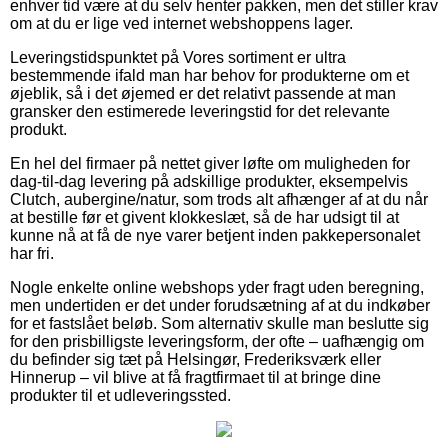
enhver tid være at du selv henter pakken, men det stiller krav
om at du er lige ved internet webshoppens lager.
Leveringstidspunktet på Vores sortiment er ultra
bestemmende ifald man har behov for produkterne om et
øjeblik, så i det øjemed er det relativt passende at man
gransker den estimerede leveringstid for det relevante
produkt.
En hel del firmaer på nettet giver løfte om muligheden for
dag-til-dag levering på adskillige produkter, eksempelvis
Clutch, aubergine/natur, som trods alt afhænger af at du når
at bestille før et givent klokkeslæt, så de har udsigt til at
kunne nå at få de nye varer betjent inden pakkepersonalet
har fri.
Nogle enkelte online webshops yder fragt uden beregning,
men undertiden er det under forudsætning af at du indkøber
for et fastslået beløb. Som alternativ skulle man beslutte sig
for den prisbilligste leveringsform, der ofte – uafhængig om
du befinder sig tæt på Helsingør, Frederiksværk eller
Hinnerup – vil blive at få fragtfirmaet til at bringe dine
produkter til et udleveringssted.