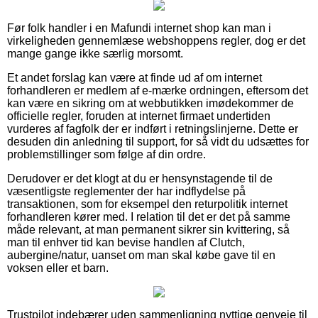
Før folk handler i en Mafundi internet shop kan man i
virkeligheden gennemlæse webshoppens regler, dog er det
mange gange ikke særlig morsomt.
Et andet forslag kan være at finde ud af om internet
forhandleren er medlem af e-mærke ordningen, eftersom det
kan være en sikring om at webbutikken imødekommer de
officielle regler, foruden at internet firmaet undertiden
vurderes af fagfolk der er indført i retningslinjerne. Dette er
desuden din anledning til support, for så vidt du udsættes for
problemstillinger som følge af din ordre.
Derudover er det klogt at du er hensynstagende til de
væsentligste reglementer der har indflydelse på
transaktionen, som for eksempel den returpolitik internet
forhandleren kører med. I relation til det er det på samme
måde relevant, at man permanent sikrer sin kvittering, så
man til enhver tid kan bevise handlen af Clutch,
aubergine/natur, uanset om man skal købe gave til en
voksen eller et barn.
Trustpilot indebærer uden sammenligning nyttige genveje til