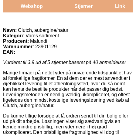
Webshop
Stjerner
Link
Navn:
Clutch, aubergine/natur
Kategori:
Vores sortiment
Producent:
Mafundi
Varenummer:
23901129
EAN:
Vurderet til
3.9
ud af 5 stjerner baseret på
40
anmeldelser
Mange firmaer på nettet yder på nuværende tidspunkt et hav
af forskellige fragtformer. En af dem der er mest anvendt er i
øjeblikket levering til et afhentningssted, hvor du så nemt
kan hente de bestilte produkter når det passer dig bedst.
Leveringsmetoden er nemlig vældig ukompliceret, og oftest
ligeledes den mindst kostelige leveringsløsning ved køb af
Clutch, aubergine/natur.
Du kunne tillige forsøge at få ordren sendt til din bolig eller
ud på dit arbejde. Løsningen viser sig sædvanligvis en
kende mindre prisbillig, men ydermere i høj grad
ukompliceret. Den prisbilligste fragtmulighed vil dog til