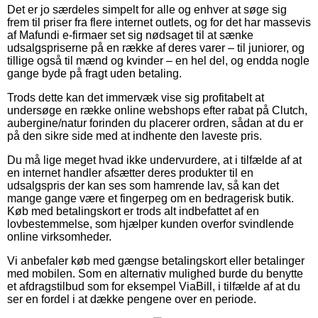
Det er jo særdeles simpelt for alle og enhver at søge sig
frem til priser fra flere internet outlets, og for det har massevis
af Mafundi e-firmaer set sig nødsaget til at sænke
udsalgspriserne på en række af deres varer – til juniorer, og
tillige også til mænd og kvinder – en hel del, og endda nogle
gange byde på fragt uden betaling.
Trods dette kan det immervæk vise sig profitabelt at
undersøge en række online webshops efter rabat på Clutch,
aubergine/natur forinden du placerer ordren, sådan at du er
på den sikre side med at indhente den laveste pris.
Du må lige meget hvad ikke undervurdere, at i tilfælde af at
en internet handler afsætter deres produkter til en
udsalgspris der kan ses som hamrende lav, så kan det
mange gange være et fingerpeg om en bedragerisk butik.
Køb med betalingskort er trods alt indbefattet af en
lovbestemmelse, som hjælper kunden overfor svindlende
online virksomheder.
Vi anbefaler køb med gængse betalingskort eller betalinger
med mobilen. Som en alternativ mulighed burde du benytte
et afdragstilbud som for eksempel ViaBill, i tilfælde af at du
ser en fordel i at dække pengene over en periode.