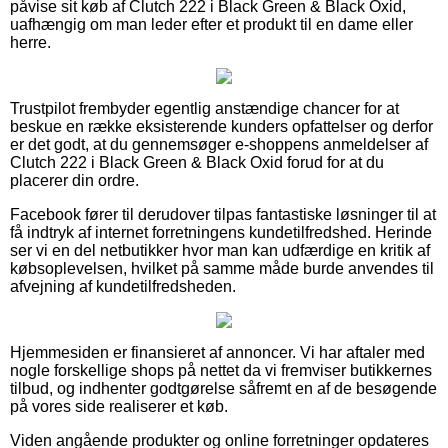
påvise sit køb af Clutch 222 i Black Green & Black Oxid,
uafhængig om man leder efter et produkt til en dame eller
herre.
Trustpilot frembyder egentlig anstændige chancer for at
beskue en række eksisterende kunders opfattelser og derfor
er det godt, at du gennemsøger e-shoppens anmeldelser af
Clutch 222 i Black Green & Black Oxid forud for at du
placerer din ordre.
Facebook fører til derudover tilpas fantastiske løsninger til at
få indtryk af internet forretningens kundetilfredshed. Herinde
ser vi en del netbutikker hvor man kan udfærdige en kritik af
købsoplevelsen, hvilket på samme måde burde anvendes til
afvejning af kundetilfredsheden.
Hjemmesiden er finansieret af annoncer. Vi har aftaler med
nogle forskellige shops på nettet da vi fremviser butikkernes
tilbud, og indhenter godtgørelse såfremt en af de besøgende
på vores side realiserer et køb.
Viden angående produkter og online forretninger opdateres