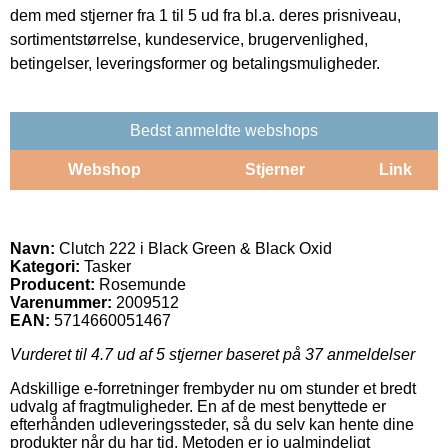
dem med stjerner fra 1 til 5 ud fra bl.a. deres prisniveau,
sortimentstørrelse, kundeservice, brugervenlighed,
betingelser, leveringsformer og betalingsmuligheder.
Bedst anmeldte webshops
Webshop
Stjerner
Link
Navn:
Clutch 222 i Black Green & Black Oxid
Kategori:
Tasker
Producent:
Rosemunde
Varenummer:
2009512
EAN:
5714660051467
Vurderet til
4.7
ud af 5 stjerner baseret på
37
anmeldelser
Adskillige e-forretninger frembyder nu om stunder et bredt
udvalg af fragtmuligheder. En af de mest benyttede er
efterhånden udleveringssteder, så du selv kan hente dine
produkter når du har tid. Metoden er jo ualmindeligt