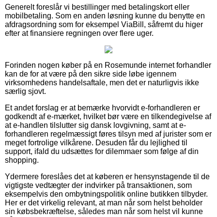
Generelt foreslår vi bestillinger med betalingskort eller
mobilbetaling. Som en anden løsning kunne du benytte en
afdragsordning som for eksempel ViaBill, såfremt du higer
efter at finansiere regningen over flere uger.
Forinden nogen køber på en Rosemunde internet forhandler
kan de for at være på den sikre side løbe igennem
virksomhedens handelsaftale, men det er naturligvis ikke
særlig sjovt.
Et andet forslag er at bemærke hvorvidt e-forhandleren er
godkendt af e-mærket, hvilket bør være en tilkendegivelse af
at e-handlen tilslutter sig dansk lovgivning, samt at e-
forhandleren regelmæssigt føres tilsyn med af jurister som er
meget fortrolige vilkårene. Desuden får du lejlighed til
support, ifald du udsættes for dilemmaer som følge af din
shopping.
Ydermere foreslåes det at køberen er hensynstagende til de
vigtigste vedtægter der indvirker på transaktionen, som
eksempelvis den ombytningspolitik online butikken tilbyder.
Her er det virkelig relevant, at man når som helst beholder
sin købsbekræftelse, således man når som helst vil kunne