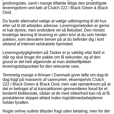
gnidningsløs, samt i mange tilfælde tillige den prisbilligste
leveringsform ved køb af Clutch 222 i Black Green & Black
Oxid.
Du burde alternativt vælge at vælge udbringning til dit hus
eller ud til dit arbejdes adresse. Leveringsmetoden er gerne
et hak dyrere, men endvidere ret så fleksibel. Den mindst
kostelige løsning til levering er uden tvivl at du selv henter
pakken, som desværre beroer på at du befinder dig i kort
afstand af internet selskabets hjemsted.
Leveringsdygtigheden på Tasker er jo vældig vital ifald vi
står og skal bruge din pakke om få sekunder, og af den
grund er det helt afgørende at man dobbelttjekker
leveringstidspunktet for den relevante vare.
Temmelig mange e-firmaer i Danmark giver løfte om dag-til-
dag fragt på massevis af varenumre, eksempelvis Clutch
222 i Black Green & Black Oxid, men vær opmærksom på at
det er betinget af at transaktionen gennemføres forud for et
bestemt klokkeslæt, sådan at de med sikkerhed kan nå at få
produkterne skippet afsted inden logistikmedarbejderne
holder fyraften.
Nogle online outlets tilbyder fragt uden betaling, men for det