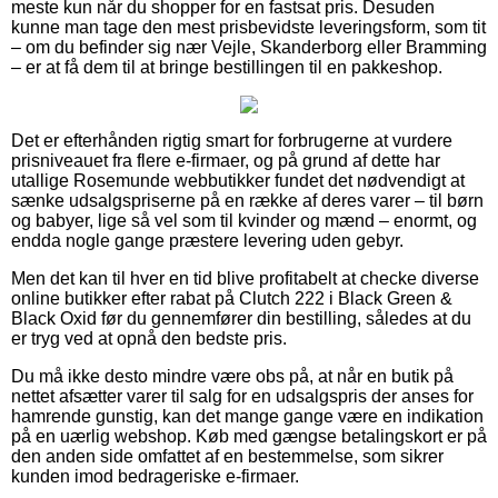
meste kun når du shopper for en fastsat pris. Desuden
kunne man tage den mest prisbevidste leveringsform, som tit
– om du befinder sig nær Vejle, Skanderborg eller Bramming
– er at få dem til at bringe bestillingen til en pakkeshop.
Det er efterhånden rigtig smart for forbrugerne at vurdere
prisniveauet fra flere e-firmaer, og på grund af dette har
utallige Rosemunde webbutikker fundet det nødvendigt at
sænke udsalgspriserne på en række af deres varer – til børn
og babyer, lige så vel som til kvinder og mænd – enormt, og
endda nogle gange præstere levering uden gebyr.
Men det kan til hver en tid blive profitabelt at checke diverse
online butikker efter rabat på Clutch 222 i Black Green &
Black Oxid før du gennemfører din bestilling, således at du
er tryg ved at opnå den bedste pris.
Du må ikke desto mindre være obs på, at når en butik på
nettet afsætter varer til salg for en udsalgspris der anses for
hamrende gunstig, kan det mange gange være en indikation
på en uærlig webshop. Køb med gængse betalingskort er på
den anden side omfattet af en bestemmelse, som sikrer
kunden imod bedrageriske e-firmaer.