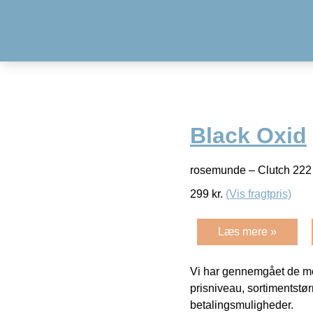
Black Oxid
rosemunde – Clutch 222 i
299
kr.
(Vis fragtpris)
Læs mere »
Vi har gennemgået de mes
prisniveau, sortimentstø
betalingsmuligheder.