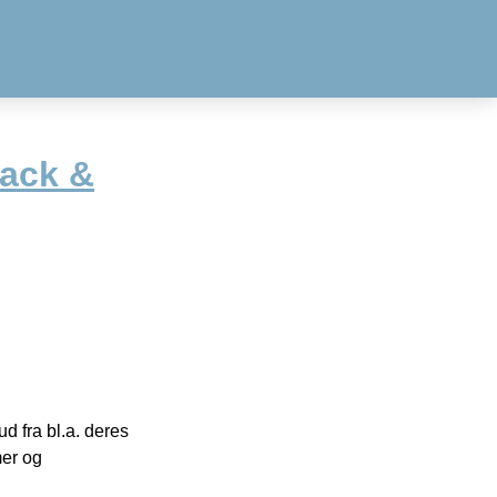
lack &
 fra bl.a. deres
mer og