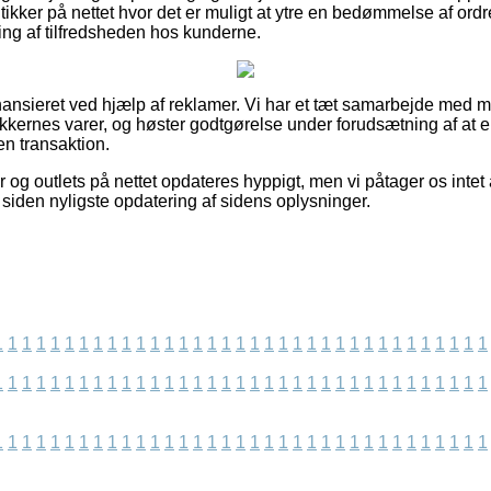
ikker på nettet hvor det er muligt at ytre en bedømmelse af ordre
ning af tilfredsheden hos kunderne.
ansieret ved hjælp af reklamer. Vi har et tæt samarbejde med 
ikkernes varer, og høster godtgørelse under forudsætning af at
n transaktion.
g outlets på nettet opdateres hyppigt, men vi påtager os intet 
t siden nyligste opdatering af sidens oplysninger.
1
1
1
1
1
1
1
1
1
1
1
1
1
1
1
1
1
1
1
1
1
1
1
1
1
1
1
1
1
1
1
1
1
1
1
1
1
1
1
1
1
1
1
1
1
1
1
1
1
1
1
1
1
1
1
1
1
1
1
1
1
1
1
1
1
1
1
1
1
1
1
1
1
1
1
1
1
1
1
1
1
1
1
1
1
1
1
1
1
1
1
1
1
1
1
1
1
1
1
1
1
1
1
1
1