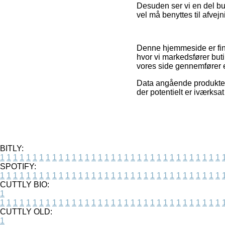
Desuden ser vi en del but
vel må benyttes til afvej
Denne hjemmeside er fin
hvor vi markedsfører but
vores side gennemfører e
Data angående produkter o
der potentielt er iværksa
BITLY:
1
1
1
1
1
1
1
1
1
1
1
1
1
1
1
1
1
1
1
1
1
1
1
1
1
1
1
1
1
1
1
1
1
1
SPOTIFY:
1
1
1
1
1
1
1
1
1
1
1
1
1
1
1
1
1
1
1
1
1
1
1
1
1
1
1
1
1
1
1
1
1
1
CUTTLY BIO:
1
1
1
1
1
1
1
1
1
1
1
1
1
1
1
1
1
1
1
1
1
1
1
1
1
1
1
1
1
1
1
1
1
1
1
CUTTLY OLD:
1