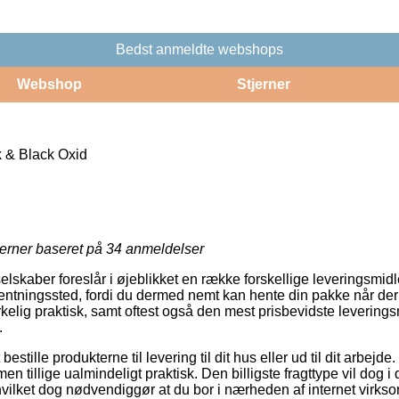
Bedst anmeldte webshops
Webshop
Stjerner
k & Black Oxid
jerner baseret på
34
anmeldelser
selskaber foreslår i øjeblikket en række forskellige leveringsmidl
fhentningssted, fordi du dermed nemt kan hente din pakke når der
rkelig praktisk, samt oftest også den mest prisbevidste levering
.
bestille produkterne til levering til dit hus eller ud til dit arbejd
n tillige ualmindeligt praktisk. Den billigste fragttype vil dog i 
hvilket dog nødvendiggør at du bor i nærheden af internet virk