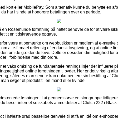
med kort eller MobilePay. Som alternativ kunne du benytte en afb
 du har i sinde at honorere betalingen over en periode.
 en Rosemunde forretning på nettet behøver de for at være sik
 det tit en tidskrævende opgave.
derfor være at bemærke om webbutikken er medlem af e-mærke o
om at e-firmaet retter sig efter dansk lovgivning, og at online fir
viden om de gældende love. Dette er desuden din mulighed for 
der i forbindelse med din ordre.
ber er vaks omkring de fundamentale retningslinjer der influerer p
srettighed online forretningen tilbyder. Her er det virkelig af
ering, således man senere kan dokumentere sin bestilling af Clu
 man søger et produkt til en mand eller kvinde.
r udmærkede løsninger til at gennemstøve en stor gruppe tidliger
t du beser internet selskabets anmeldelser af Clutch 222 i Blac
gt i højeste grad passelige genveje til at få en idé om e-shopp