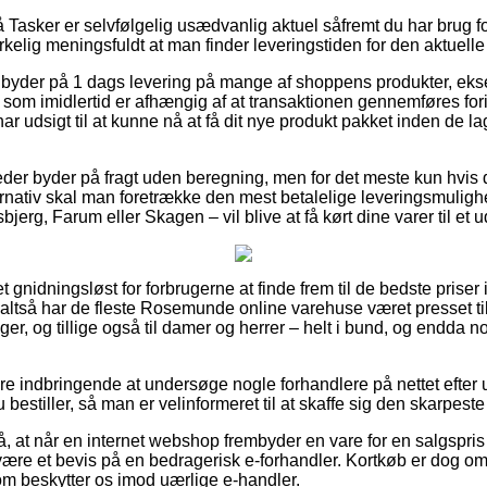
Tasker er selvfølgelig usædvanlig aktuel såfremt du har brug for
rkelig meningsfuldt at man finder leveringstiden for den aktuelle
r byder på 1 dags levering på mange af shoppens produkter, eks
som imidlertid er afhængig af at transaktionen gennemføres for
har udsigt til at kunne nå at få dit nye produkt pakket inden de l
der byder på fragt uden beregning, men for det meste kun hvis d
rnativ skal man foretrække den mest betalelige leveringsmulighed,
jerg, Farum eller Skagen – vil blive at få kørt dine varer til et 
et gnidningsløst for forbrugerne at finde frem til de bedste priser 
g altså har de fleste Rosemunde online varehuse været presset ti
iger, og tillige også til damer og herrer – helt i bund, og endda
.
re indbringende at undersøge nogle forhandlere på nettet efter 
bestiller, så man er velinformeret til at skaffe sig den skarpeste 
, at når en internet webshop frembyder en vare for en salgspris d
 være et bevis på en bedragerisk e-forhandler. Kortkøb er dog om
m beskytter os imod uærlige e-handler.