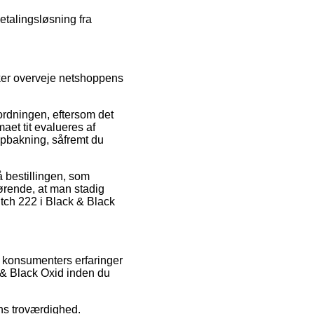
etalingsløsning fra
ker overveje netshoppens
rdningen, eftersom det
maet tit evalueres af
opbakning, såfremt du
å bestillingen, som
gørende, at man stadig
tch 222 i Black & Black
e konsumenters erfaringer
k & Black Oxid inden du
ens troværdighed.