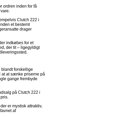
 ordren inden for få
 vare.
empelvis Clutch 222 i
inden et bestemt
ageransatte drager
er indkøbes for et
 der tit – ligegyldigt
udleveringssted.
i blandt forskellige
l at at sænke priserne på
 nogle gange frembyde
udsalg på Clutch 222 i
pris.
er er mystisk attraktiv,
favnet af