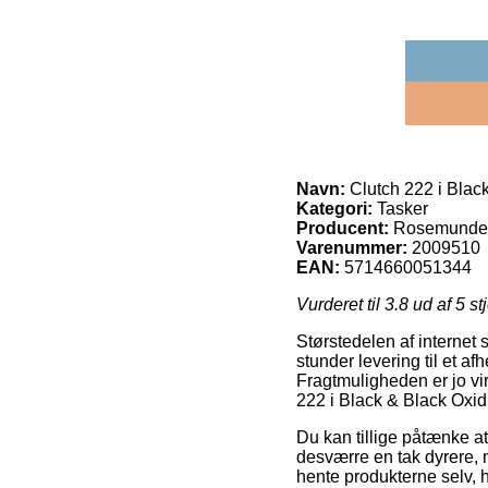
Navn:
Clutch 222 i Blac
Kategori:
Tasker
Producent:
Rosemunde
Varenummer:
2009510
EAN:
5714660051344
Vurderet til
3.8
ud af 5 st
Størstedelen af internet 
stunder levering til et a
Fragtmuligheden er jo vi
222 i Black & Black Oxid
Du kan tillige påtænke at 
desværre en tak dyrere, me
hente produkterne selv, 