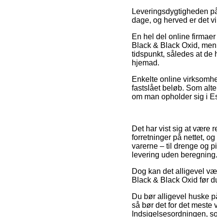
Leveringsdygtigheden på 
dage, og herved er det vi
En hel del online firmae
Black & Black Oxid, men 
tidspunkt, således at de 
hjemad.
Enkelte online virksomhe
fastslået beløb. Som alte
om man opholder sig i Esb
Det har vist sig at være r
forretninger på nettet, o
varerne – til drenge og p
levering uden beregning
Dog kan det alligevel væ
Black & Black Oxid før du 
Du bør alligevel huske på
så bør det for det meste
Indsigelsesordningen, so