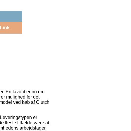
Link
er. En favorit er nu om
 er mulighed for det.
smodel ved køb af Clutch
e. Leveringstypen er
de fleste tilfælde være at
somhedens arbejdslager.