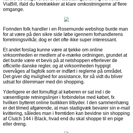
ViaBill, ifald du foretrækker at klare omkostningerne af flere
omgange.
Forinden folk handler i en Rosemunde webshop burde man
for at være på den sikre side løbe igennem forhandlerens
forretningsvilkår, dog er det ofte ikke super interessant.
Et andet forslag kunne være at tjekke om online
virksomheden er medlem af e-mærke ordningen, grundet at
det burde være et bevis på at netshoppen efterlever de
officielle danske regler, og at virksomheden hyppigt
overvåges af fagfolk som er indført i reglerne på området.
Det giver dig mulighed for assistance, for så vidt du bliver
udsat for dilemmaer med din shopping.
Yderligere er det fornuftigt at køberen er sat ind i de
væsentligste retningslinjer i forbindelse med købet, fx
hvilken bytteret online butikken tilbyder. I den sammenhæng
er det tilmed afgørende, at man stadigvæk bevarer sin e-mail
kvittering, således man i fremtiden kan bevidne sin shopping
af Clutch 144 i Black, hvad end du skal shoppe til en pige
eller dreng.