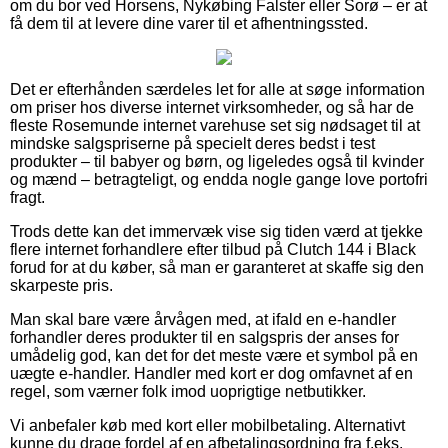
om du bor ved Horsens, Nykøbing Falster eller Sorø – er at
få dem til at levere dine varer til et afhentningssted.
Det er efterhånden særdeles let for alle at søge information
om priser hos diverse internet virksomheder, og så har de
fleste Rosemunde internet varehuse set sig nødsaget til at
mindske salgspriserne på specielt deres bedst i test
produkter – til babyer og børn, og ligeledes også til kvinder
og mænd – betragteligt, og endda nogle gange love portofri
fragt.
Trods dette kan det immervæk vise sig tiden værd at tjekke
flere internet forhandlere efter tilbud på Clutch 144 i Black
forud for at du køber, så man er garanteret at skaffe sig den
skarpeste pris.
Man skal bare være årvågen med, at ifald en e-handler
forhandler deres produkter til en salgspris der anses for
umådelig god, kan det for det meste være et symbol på en
uægte e-handler. Handler med kort er dog omfavnet af en
regel, som værner folk imod uoprigtige netbutikker.
Vi anbefaler køb med kort eller mobilbetaling. Alternativt
kunne du drage fordel af en afbetalingsordning fra f.eks.