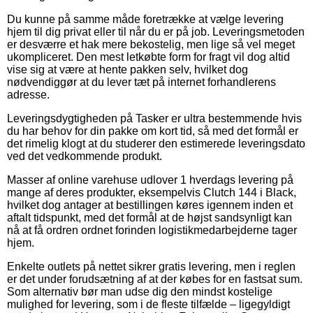
Du kunne på samme måde foretrække at vælge levering
hjem til dig privat eller til når du er på job. Leveringsmetoden
er desværre et hak mere bekostelig, men lige så vel meget
ukompliceret. Den mest letkøbte form for fragt vil dog altid
vise sig at være at hente pakken selv, hvilket dog
nødvendiggør at du lever tæt på internet forhandlerens
adresse.
Leveringsdygtigheden på Tasker er ultra bestemmende hvis
du har behov for din pakke om kort tid, så med det formål er
det rimelig klogt at du studerer den estimerede leveringsdato
ved det vedkommende produkt.
Masser af online varehuse udlover 1 hverdags levering på
mange af deres produkter, eksempelvis Clutch 144 i Black,
hvilket dog antager at bestillingen køres igennem inden et
aftalt tidspunkt, med det formål at de højst sandsynligt kan
nå at få ordren ordnet forinden logistikmedarbejderne tager
hjem.
Enkelte outlets på nettet sikrer gratis levering, men i reglen
er det under forudsætning af at der købes for en fastsat sum.
Som alternativ bør man udse dig den mindst kostelige
mulighed for levering, som i de fleste tilfælde – ligegyldigt