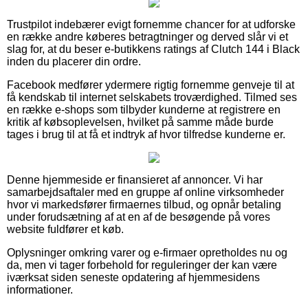
Trustpilot indebærer evigt fornemme chancer for at udforske
en række andre køberes betragtninger og derved slår vi et
slag for, at du beser e-butikkens ratings af Clutch 144 i Black
inden du placerer din ordre.
Facebook medfører ydermere rigtig fornemme genveje til at
få kendskab til internet selskabets troværdighed. Tilmed ses
en række e-shops som tilbyder kunderne at registrere en
kritik af købsoplevelsen, hvilket på samme måde burde
tages i brug til at få et indtryk af hvor tilfredse kunderne er.
Denne hjemmeside er finansieret af annoncer. Vi har
samarbejdsaftaler med en gruppe af online virksomheder
hvor vi markedsfører firmaernes tilbud, og opnår betaling
under forudsætning af at en af de besøgende på vores
website fuldfører et køb.
Oplysninger omkring varer og e-firmaer opretholdes nu og
da, men vi tager forbehold for reguleringer der kan være
iværksat siden seneste opdatering af hjemmesidens
informationer.