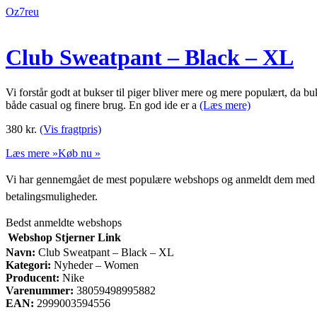
Oz7reu
Club Sweatpant – Black – XL
Vi forstår godt at bukser til piger bliver mere og mere populært, da b
både casual og finere brug. En god ide er a
(Læs mere)
380
kr.
(Vis fragtpris)
Læs mere »
Køb nu »
Vi har gennemgået de mest populære webshops og anmeldt dem med stjern
betalingsmuligheder.
Bedst anmeldte webshops
Webshop
Stjerner
Link
Navn:
Club Sweatpant – Black – XL
Kategori:
Nyheder – Women
Producent:
Nike
Varenummer:
38059498995882
EAN:
2999003594556