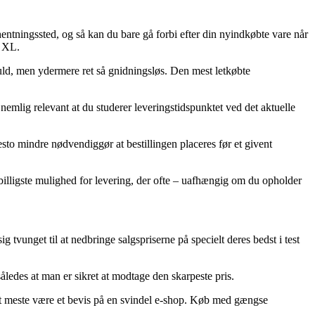
fhentningssted, og så kan du bare gå forbi efter din nyindkøbte vare når
– XL.
sfuld, men ydermere ret så gnidningsløs. Den mest letkøbte
emlig relevant at du studerer leveringstidspunktet ved det aktuelle
sto mindre nødvendiggør at bestillingen placeres før et givent
 billigste mulighed for levering, der ofte – uafhængig om du opholder
g tvunget til at nedbringe salgspriserne på specielt deres bedst i test
åledes at man er sikret at modtage den skarpeste pris.
 det meste være et bevis på en svindel e-shop. Køb med gængse