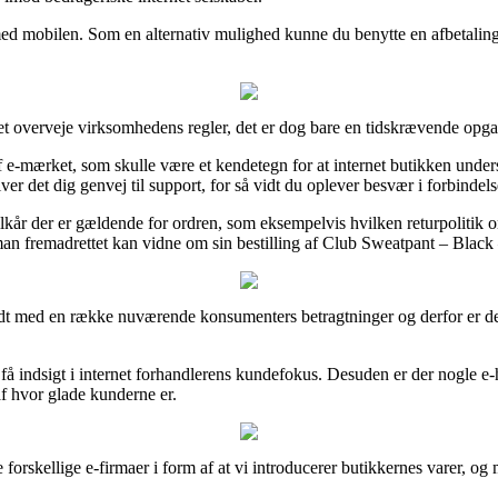
d mobilen. Som en alternativ mulighed kunne du benytte en afbetalingsor
et overveje virksomhedens regler, det er dog bare en tidskrævende opga
 af e-mærket, som skulle være et kendetegn for at internet butikken under
r det dig genvej til support, for så vidt du oplever besvær i forbindels
kår der er gældende for ordren, som eksempelvis hvilken returpolitik onl
s man fremadrettet kan vidne om sin bestilling af Club Sweatpant – Black
endt med en række nuværende konsumenters betragtninger og derfor er de
 få indsigt i internet forhandlerens kundefokus. Desuden er der nogle e
 af hvor glade kunderne er.
forskellige e-firmaer i form af at vi introducerer butikkernes varer, o