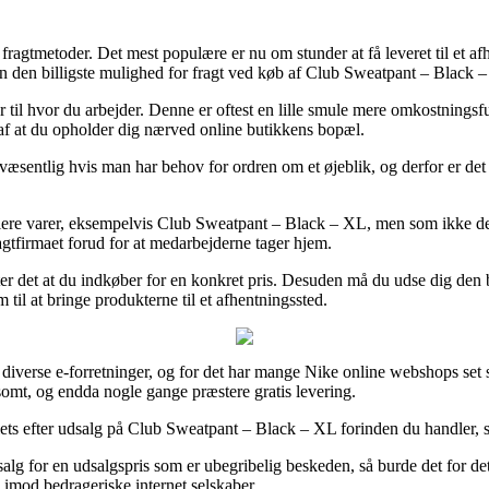
e fragtmetoder. Det mest populære er nu om stunder at få leveret til et a
uden den billigste mulighed for fragt ved køb af Club Sweatpant – Black 
ler til hvor du arbejder. Denne er oftest en lille smule mere omkostning
 af at du opholder dig nærved online butikkens bopæl.
entlig hvis man har behov for ordren om et øjeblik, og derfor er det n
 flere varer, eksempelvis Club Sweatpant – Black – XL, men som ikke de
ragtfirmaet forud for at medarbejderne tager hjem.
tter det at du indkøber for en konkret pris. Desuden må du udse dig den
 til at bringe produkterne til et afhentningssted.
på diverse e-forretninger, og for det har mange Nike online webshops set si
somt, og endda nogle gange præstere gratis levering.
tlets efter udsalg på Club Sweatpant – Black – XL forinden du handler, s
l salg for en udsalgspris som er ubegribelig beskeden, så burde det for
n imod bedrageriske internet selskaber.