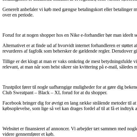
Generelt anbefaler vi køb med gængse betalingskort eller betalinger me
over en periode.
Forud for at nogen shopper hos en Nike e-forhandler bør man ideelt s
Alternativet er at finde ud af hvorvidt internet forhandleren er støttet
revurderes af fagfolk som behersker de gældende regler. Derudover give
Tillige er det klogt at man er vaks omkring de mest betydningsfulde vil
relevant, at man når som helst sikrer sin kvittering på e-mail, sålede
Trustpilot fører til nogle uafhængige muligheder for at gøre dig bek
Club Sweatpant – Black – XL forud for at du shopper.
Facebook bringer dig for øvrigt en lang række strålende metoder til at
købsoplevelse, som lige så vel kan drages fordel af til at få et indtryk
Websitet er finansieret af annoncer. Vi arbejder tæt sammen med nogle 
videre gennemfører et køb.