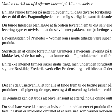
Vurderet til
4.3
ud af 5 stjerner baseret på
12
anmeldelser
En lang række firmaer på nettet tilbyder nu til dags diverse forskellig
der er tid til det. Fragtmuligheden er nemlig særligt let, samt tit des
Du burde ligeledes planlægge at få ordren leveret hjem til dig selv el
leveringstype er utvivlsomt at du selv henter pakken, som jo betinges
Leveringstiden på Nyheder – Women kan i nogle tilfælde være super væs
produkt.
Størstedelen af online forretninger garanterer 1 hverdags levering på
klokkeslæt, så de har udsigt til at kunne nå at få produkterne hen til f
En række internet firmaer sikrer gratis fragt, men undertiden forudsæ
sig nær Roskilde, Frederiksværk eller Fredensborg – vil blive at få dem
Det er i dag usædvanlig let for alle at finde frem til de bedste priser 
produkter – til piger og drenge, men også til mænd og kvinder – vold
Til gengæld kan det trods alt blive lønsomt at eftergå nogle online ou
Du skal bare være klar over, at hvis en butik reklamerer et produkt ti
betalingskort er imidlertid omfattet af et regelsæt, som værner købere