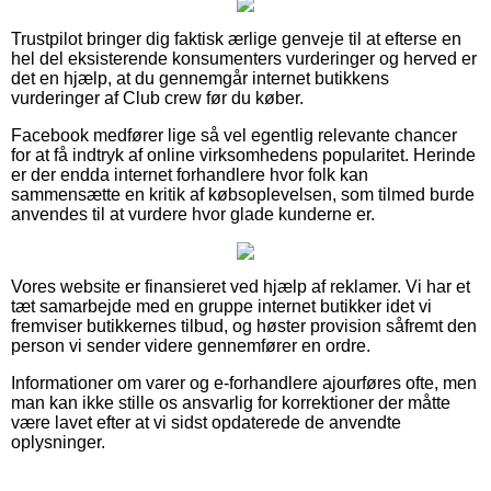
Trustpilot bringer dig faktisk ærlige genveje til at efterse en
hel del eksisterende konsumenters vurderinger og herved er
det en hjælp, at du gennemgår internet butikkens
vurderinger af Club crew før du køber.
Facebook medfører lige så vel egentlig relevante chancer
for at få indtryk af online virksomhedens popularitet. Herinde
er der endda internet forhandlere hvor folk kan
sammensætte en kritik af købsoplevelsen, som tilmed burde
anvendes til at vurdere hvor glade kunderne er.
Vores website er finansieret ved hjælp af reklamer. Vi har et
tæt samarbejde med en gruppe internet butikker idet vi
fremviser butikkernes tilbud, og høster provision såfremt den
person vi sender videre gennemfører en ordre.
Informationer om varer og e-forhandlere ajourføres ofte, men
man kan ikke stille os ansvarlig for korrektioner der måtte
være lavet efter at vi sidst opdaterede de anvendte
oplysninger.