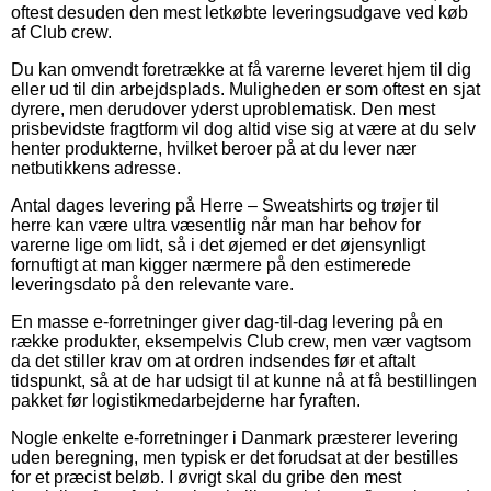
oftest desuden den mest letkøbte leveringsudgave ved køb
af Club crew.
Du kan omvendt foretrække at få varerne leveret hjem til dig
eller ud til din arbejdsplads. Muligheden er som oftest en sjat
dyrere, men derudover yderst uproblematisk. Den mest
prisbevidste fragtform vil dog altid vise sig at være at du selv
henter produkterne, hvilket beroer på at du lever nær
netbutikkens adresse.
Antal dages levering på Herre – Sweatshirts og trøjer til
herre kan være ultra væsentlig når man har behov for
varerne lige om lidt, så i det øjemed er det øjensynligt
fornuftigt at man kigger nærmere på den estimerede
leveringsdato på den relevante vare.
En masse e-forretninger giver dag-til-dag levering på en
række produkter, eksempelvis Club crew, men vær vagtsom
da det stiller krav om at ordren indsendes før et aftalt
tidspunkt, så at de har udsigt til at kunne nå at få bestillingen
pakket før logistikmedarbejderne har fyraften.
Nogle enkelte e-forretninger i Danmark præsterer levering
uden beregning, men typisk er det forudsat at der bestilles
for et præcist beløb. I øvrigt skal du gribe den mest