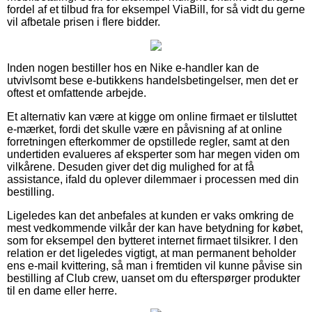
fordel af et tilbud fra for eksempel ViaBill, for så vidt du gerne
vil afbetale prisen i flere bidder.
Inden nogen bestiller hos en Nike e-handler kan de
utvivlsomt bese e-butikkens handelsbetingelser, men det er
oftest et omfattende arbejde.
Et alternativ kan være at kigge om online firmaet er tilsluttet
e-mærket, fordi det skulle være en påvisning af at online
forretningen efterkommer de opstillede regler, samt at den
undertiden evalueres af eksperter som har megen viden om
vilkårene. Desuden giver det dig mulighed for at få
assistance, ifald du oplever dilemmaer i processen med din
bestilling.
Ligeledes kan det anbefales at kunden er vaks omkring de
mest vedkommende vilkår der kan have betydning for købet,
som for eksempel den bytteret internet firmaet tilsikrer. I den
relation er det ligeledes vigtigt, at man permanent beholder
ens e-mail kvittering, så man i fremtiden vil kunne påvise sin
bestilling af Club crew, uanset om du efterspørger produkter
til en dame eller herre.