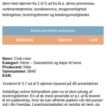
dem med stjerner fra 1 til 5 ud fra bl.a. deres prisniveau,
sortimentstørrelse, kundeservice, brugervenlighed,
betingelser, leveringsformer og betalingsmuligheder.
Bedst anmeldte webshops
Webshop
Stjerner
Link
Navn:
Club crew
Kategori:
Herre – Sweatshirts og trøjer til herre
Producent:
Nike
Varenummer:
8840
EAN:
Vurderet til
3.7
ud af 5 stjerner baseret på
48
anmeldelser
Adskillige online forhandlere yder nu et stort udvalg af
leveringsformer. En af de mest anvendte er p.t. at få leveret
til en pakkeshop, hvor du kan afhente pakken når det passer
ind i din hverdag. Leveringsmetoden er nemlig ret nem, og