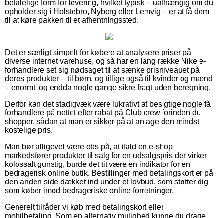
betalelige form for levering, hvilket typisk – uafhængig om du
opholder sig i Holstebro, Nyborg eller Lemvig – er at få dem
til at køre pakken til et afhentningssted.
Det er særligt simpelt for købere at analysere priser på
diverse internet varehuse, og så har en lang række Nike e-
forhandlere set sig nødsaget til at sænke prisniveauet på
deres produkter – til børn, og tillige også til kvinder og mænd
– enormt, og endda nogle gange sikre fragt uden beregning.
Derfor kan det stadigvæk være lukrativt at besigtige nogle få
forhandlere på nettet efter rabat på Club crew forinden du
shopper, sådan at man er sikker på at antage den mindst
kostelige pris.
Man bør alligevel være obs på, at ifald en e-shop
markedsfører produkter til salg for en udsalgspris der virker
kolossalt gunstig, burde det tit være en indikator for en
bedragerisk online butik. Bestillinger med betalingskort er på
den anden side dækket ind under et lovbud, som støtter dig
som køber imod bedrageriske online forretninger.
Generelt tilråder vi køb med betalingskort eller
mobilbetaling. Som en alternativ mulighed kunne du drage