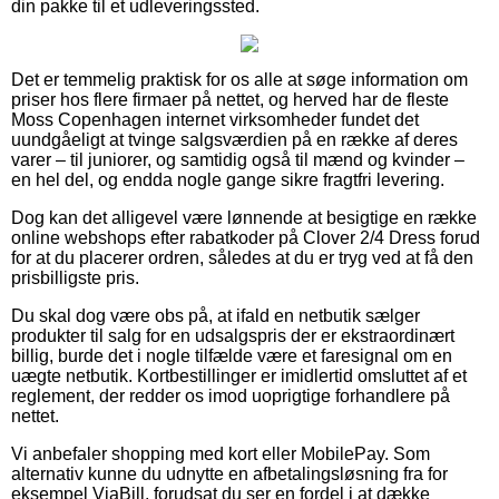
din pakke til et udleveringssted.
Det er temmelig praktisk for os alle at søge information om
priser hos flere firmaer på nettet, og herved har de fleste
Moss Copenhagen internet virksomheder fundet det
uundgåeligt at tvinge salgsværdien på en række af deres
varer – til juniorer, og samtidig også til mænd og kvinder –
en hel del, og endda nogle gange sikre fragtfri levering.
Dog kan det alligevel være lønnende at besigtige en række
online webshops efter rabatkoder på Clover 2/4 Dress forud
for at du placerer ordren, således at du er tryg ved at få den
prisbilligste pris.
Du skal dog være obs på, at ifald en netbutik sælger
produkter til salg for en udsalgspris der er ekstraordinært
billig, burde det i nogle tilfælde være et faresignal om en
uægte netbutik. Kortbestillinger er imidlertid omsluttet af et
reglement, der redder os imod uoprigtige forhandlere på
nettet.
Vi anbefaler shopping med kort eller MobilePay. Som
alternativ kunne du udnytte en afbetalingsløsning fra for
eksempel ViaBill, forudsat du ser en fordel i at dække