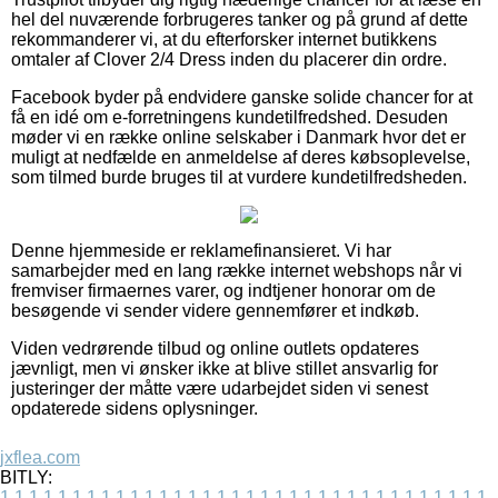
hel del nuværende forbrugeres tanker og på grund af dette
rekommanderer vi, at du efterforsker internet butikkens
omtaler af Clover 2/4 Dress inden du placerer din ordre.
Facebook byder på endvidere ganske solide chancer for at
få en idé om e-forretningens kundetilfredshed. Desuden
møder vi en række online selskaber i Danmark hvor det er
muligt at nedfælde en anmeldelse af deres købsoplevelse,
som tilmed burde bruges til at vurdere kundetilfredsheden.
Denne hjemmeside er reklamefinansieret. Vi har
samarbejder med en lang række internet webshops når vi
fremviser firmaernes varer, og indtjener honorar om de
besøgende vi sender videre gennemfører et indkøb.
Viden vedrørende tilbud og online outlets opdateres
jævnligt, men vi ønsker ikke at blive stillet ansvarlig for
justeringer der måtte være udarbejdet siden vi senest
opdaterede sidens oplysninger.
jxflea.com
BITLY:
1
1
1
1
1
1
1
1
1
1
1
1
1
1
1
1
1
1
1
1
1
1
1
1
1
1
1
1
1
1
1
1
1
1