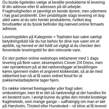
Du burde ligeledes vælge at bestille produkterne til levering
til din adresse eller til adressen på dit arbejde.
Fragtmuligheden er jævnligt en kende dyrere, men ydermere
i høj grad problemfri. Den prisbilligste slags levering vil dog
altid være at du selv henter produkterne, hvilket dog
forudsætter at du fysisk befinder dig nærved online firmaets
adresse.
Leveringstiden på Kategorier > Toplisten kan være særligt
betydningsfuld når du har behov for dine nye varer om et
øjeblik, og herved er det fuldt ud vigtigt at du checker den
forventede leveringstid for den relevante vare.
En stor portion online webshops reklamerer med 1 dags
levering på flere varer, eksempelvis Clover 2/4 Dress, men
vær opmærksom på at det nødvendiggør at bestillingen
køres igennem inden et angivent klokkeslæt, så at de med
sikkerhed kan nå at få varen ordnet forud for at
pakkemedarbejderne tager hjem.
En række internet foretagender yder fragt uden
omkostninger, men tit er det så nødvendigt at der handles for
en bestemt sum. I øvrigt kunne du gribe den mindst kostelige
fragtmetode, som mange gange – uafhængig om man er tæt
på Hørsholm, Thisted eller Hundested – vil blive at få leveret