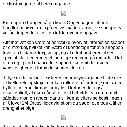
omkostningerne af flere omgange.
Før nogen shopper på en Moss Copenhagen internet
handler behøver man på en vis måde overveje e-shoppens
vilkår, dog er det oftest en tidskrævende opgave.
Alternativet kan være at bemærke hvorvidt internet selskabet
er e-mærket, hvilket kan være et kendetegn for at e-shoppen
lever op til dansk lovgivning, og at e-forhandleren tit ses til af
specialister der er meget fortrolige reglerne på området. Det
er en rigtig god chance for support, såfremt du møder
vanskeligheder i forbindelse med dit køb.
Tillige er det smart at køberen er hensynstagende til de mest
aktuelle retningslinjer der kan influere på ordren, som fx den
bytteret internet firmaet benytter. Derfor er det også
essesentielt, at man når som helst beholder sin ordremail,
således man en anden gang vil kunne eftervise bestillingen
af Clover 2/4 Dress, ligegyldigt om du søger et produkt til en
dreng eller pige.
Trustpilot tilbyder dig rigtig hæderlige chancer for at læse en