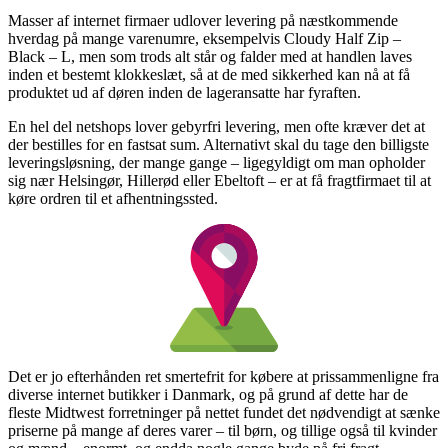
Masser af internet firmaer udlover levering på næstkommende
hverdag på mange varenumre, eksempelvis Cloudy Half Zip –
Black – L, men som trods alt står og falder med at handlen laves
inden et bestemt klokkeslæt, så at de med sikkerhed kan nå at få
produktet ud af døren inden de lageransatte har fyraften.
En hel del netshops lover gebyrfri levering, men ofte kræver det at
der bestilles for en fastsat sum. Alternativt skal du tage den billigste
leveringsløsning, der mange gange – ligegyldigt om man opholder
sig nær Helsingør, Hillerød eller Ebeltoft – er at få fragtfirmaet til at
køre ordren til et afhentningssted.
Det er jo efterhånden ret smertefrit for købere at prissammenligne fra
diverse internet butikker i Danmark, og på grund af dette har de
fleste Midtwest forretninger på nettet fundet det nødvendigt at sænke
priserne på mange af deres varer – til børn, og tillige også til kvinder