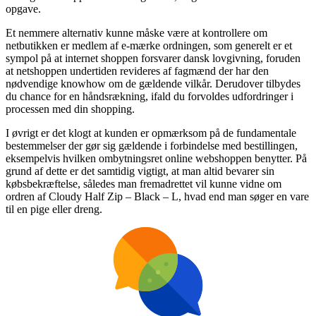
opgave.
Et nemmere alternativ kunne måske være at kontrollere om
netbutikken er medlem af e-mærke ordningen, som generelt er et
sympol på at internet shoppen forsvarer dansk lovgivning, foruden
at netshoppen undertiden revideres af fagmænd der har den
nødvendige knowhow om de gældende vilkår. Derudover tilbydes
du chance for en håndsrækning, ifald du forvoldes udfordringer i
processen med din shopping.
I øvrigt er det klogt at kunden er opmærksom på de fundamentale
bestemmelser der gør sig gældende i forbindelse med bestillingen,
eksempelvis hvilken ombytningsret online webshoppen benytter. På
grund af dette er det samtidig vigtigt, at man altid bevarer sin
købsbekræftelse, således man fremadrettet vil kunne vidne om
ordren af Cloudy Half Zip – Black – L, hvad end man søger en vare
til en pige eller dreng.