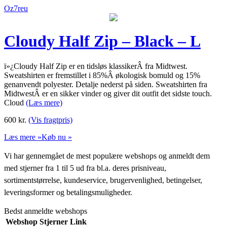
Oz7reu
Cloudy Half Zip – Black – L
ï»¿Cloudy Half Zip er en tidsløs klassikerÂ fra Midtwest.
Sweatshirten er fremstillet i 85%Â økologisk bomuld og 15%
genanvendt polyester. Detalje nederst på siden. Sweatshirten fra
MidtwestÂ er en sikker vinder og giver dit outfit det sidste touch.
Cloud
(Læs mere)
600
kr.
(Vis fragtpris)
Læs mere »
Køb nu »
Vi har gennemgået de mest populære webshops og anmeldt dem
med stjerner fra 1 til 5 ud fra bl.a. deres prisniveau,
sortimentstørrelse, kundeservice, brugervenlighed, betingelser,
leveringsformer og betalingsmuligheder.
Bedst anmeldte webshops
Webshop
Stjerner
Link