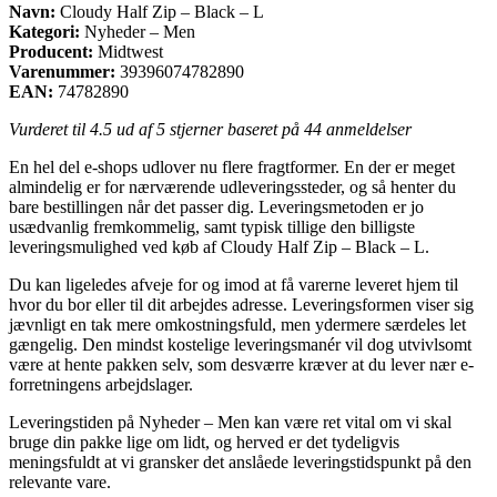
Navn:
Cloudy Half Zip – Black – L
Kategori:
Nyheder – Men
Producent:
Midtwest
Varenummer:
39396074782890
EAN:
74782890
Vurderet til
4.5
ud af 5 stjerner baseret på
44
anmeldelser
En hel del e-shops udlover nu flere fragtformer. En der er meget
almindelig er for nærværende udleveringssteder, og så henter du
bare bestillingen når det passer dig. Leveringsmetoden er jo
usædvanlig fremkommelig, samt typisk tillige den billigste
leveringsmulighed ved køb af Cloudy Half Zip – Black – L.
Du kan ligeledes afveje for og imod at få varerne leveret hjem til
hvor du bor eller til dit arbejdes adresse. Leveringsformen viser sig
jævnligt en tak mere omkostningsfuld, men ydermere særdeles let
gængelig. Den mindst kostelige leveringsmanér vil dog utvivlsomt
være at hente pakken selv, som desværre kræver at du lever nær e-
forretningens arbejdslager.
Leveringstiden på Nyheder – Men kan være ret vital om vi skal
bruge din pakke lige om lidt, og herved er det tydeligvis
meningsfuldt at vi gransker det anslåede leveringstidspunkt på den
relevante vare.