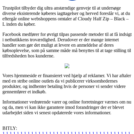
Trustpilot tilbyder dig ultra anstændige genveje til at undersøge
diverse eksisterende køberes iagttagelser og herved foreslår vi, at du
eftergår online webshoppens omtaler af Cloudy Half Zip – Black –
L inden du køber.
Facebook medfører for øvrigt tilpas passende metoder til at få indsigt
i netbutikkens troværdighed. Derudover er der mange internet
handler som gør det muligt at levere en anmeldelse af deres
købsoplevelse, som på samme måde må benyttes til at tage stilling til
tilfredsheden hos kunderne.
Vores hjemmeside er finansieret ved hjælp af reklamer. Vi har aftaler
med en stribe online outlets da vi publicerer virksomhedernes
produkter, og indhenter betaling hvis de personer vi sender videre
gennemfører et indkøb.
Informationer vedrørende varer og online forretninger værnes om nu
og da, men vi kan ikke garantere imod forandringer der er blevet
udarbejdet siden vi senest opdaterede vores informationer.
BITLY:
1
1
1
1
1
1
1
1
1
1
1
1
1
1
1
1
1
1
1
1
1
1
1
1
1
1
1
1
1
1
1
1
1
1
1
1