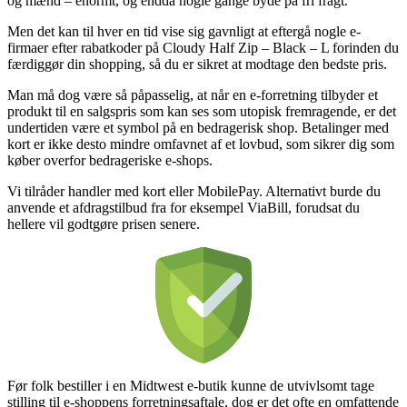
og mænd – enormt, og endda nogle gange byde på fri fragt.
Men det kan til hver en tid vise sig gavnligt at eftergå nogle e-
firmaer efter rabatkoder på Cloudy Half Zip – Black – L forinden du
færdiggør din shopping, så du er sikret at modtage den bedste pris.
Man må dog være så påpasselig, at når en e-forretning tilbyder et
produkt til en salgspris som kan ses som utopisk fremragende, er det
undertiden være et symbol på en bedragerisk shop. Betalinger med
kort er ikke desto mindre omfavnet af et lovbud, som sikrer dig som
køber overfor bedrageriske e-shops.
Vi tilråder handler med kort eller MobilePay. Alternativt burde du
anvende et afdragstilbud fra for eksempel ViaBill, forudsat du
hellere vil godtgøre prisen senere.
Før folk bestiller i en Midtwest e-butik kunne de utvivlsomt tage
stilling til e-shoppens forretningsaftale, dog er det ofte en omfattende