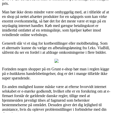
pris.
Man bør ikke desto mindre være omhyggelig med, at i tilfælde af at
en shop på nettet afsætter produkter for en salgspris som kan virke
enormt overkommelig, så bør det for det meste være et tegn på en
snydagtig internet handler. Køb med gængse betalingskort er
imidlertid omfattet af en retningslinje, som hjælper køber imod
svindlende online webshops.
Generelt slår vi et slag for kortbestillinger eller mobilbetaling. Som
et alternativ kunne du vælge en afbetalingsløsning fra f.eks. ViaBill,
såfremt du ser en fordel i at afdrage omkostningerne i flere bidder.
Forinden nogen shopper på en Grunt e-shop bør man i reglen kigge
på e-butikkens handelsbetingelser, dog er det i mange tilfælde ikke
super spændende.
En anden mulighed kunne måske være at efterse hvorvidt internet
selskabet er e-mærke godkendt, hvilket ofte er en forsikring om at e-
firmaet forstår de gældende danske regler, tillige med at
hjemmesiden jævnligt tilses af fagmænd som behersker
bestemmelserne på området. Desuden giver det dig lejlighed til
assistance, hvis du oplever problemstillinger i forbindelse med din