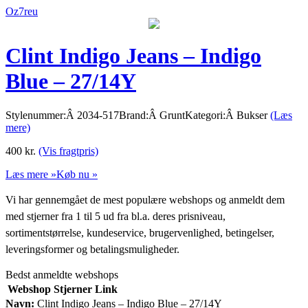
Oz7reu
Clint Indigo Jeans – Indigo
Blue – 27/14Y
Stylenummer:Â 2034-517Brand:Â GruntKategori:Â Bukser
(Læs
mere)
400
kr.
(Vis fragtpris)
Læs mere »
Køb nu »
Vi har gennemgået de mest populære webshops og anmeldt dem
med stjerner fra 1 til 5 ud fra bl.a. deres prisniveau,
sortimentstørrelse, kundeservice, brugervenlighed, betingelser,
leveringsformer og betalingsmuligheder.
Bedst anmeldte webshops
Webshop
Stjerner
Link
Navn:
Clint Indigo Jeans – Indigo Blue – 27/14Y