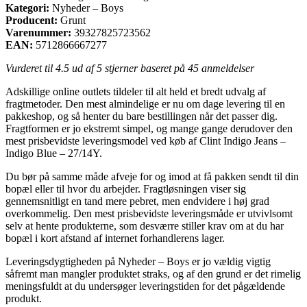
Kategori:
Nyheder – Boys
Producent:
Grunt
Varenummer:
39327825723562
EAN:
5712866667277
Vurderet til
4.5
ud af 5 stjerner baseret på
45
anmeldelser
Adskillige online outlets tildeler til alt held et bredt udvalg af
fragtmetoder. Den mest almindelige er nu om dage levering til en
pakkeshop, og så henter du bare bestillingen når det passer dig.
Fragtformen er jo ekstremt simpel, og mange gange derudover den
mest prisbevidste leveringsmodel ved køb af Clint Indigo Jeans –
Indigo Blue – 27/14Y.
Du bør på samme måde afveje for og imod at få pakken sendt til din
bopæl eller til hvor du arbejder. Fragtløsningen viser sig
gennemsnitligt en tand mere pebret, men endvidere i høj grad
overkommelig. Den mest prisbevidste leveringsmåde er utvivlsomt
selv at hente produkterne, som desværre stiller krav om at du har
bopæl i kort afstand af internet forhandlerens lager.
Leveringsdygtigheden på Nyheder – Boys er jo vældig vigtig
såfremt man mangler produktet straks, og af den grund er det rimelig
meningsfuldt at du undersøger leveringstiden for det pågældende
produkt.