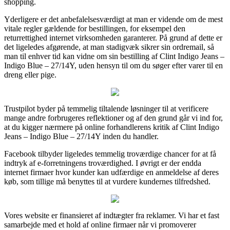
shopping.
Yderligere er det anbefalelsesværdigt at man er vidende om de mest
vitale regler gældende for bestillingen, for eksempel den
returrettighed internet virksomheden garanterer. På grund af dette er
det ligeledes afgørende, at man stadigvæk sikrer sin ordremail, så
man til enhver tid kan vidne om sin bestilling af Clint Indigo Jeans –
Indigo Blue – 27/14Y, uden hensyn til om du søger efter varer til en
dreng eller pige.
Trustpilot byder på temmelig tiltalende løsninger til at verificere
mange andre forbrugeres reflektioner og af den grund går vi ind for,
at du kigger nærmere på online forhandlerens kritik af Clint Indigo
Jeans – Indigo Blue – 27/14Y inden du handler.
Facebook tilbyder ligeledes temmelig troværdige chancer for at få
indtryk af e-forretningens troværdighed. I øvrigt er der endda
internet firmaer hvor kunder kan udfærdige en anmeldelse af deres
køb, som tillige må benyttes til at vurdere kundernes tilfredshed.
Vores website er finansieret af indtægter fra reklamer. Vi har et fast
samarbejde med et hold af online firmaer når vi promoverer