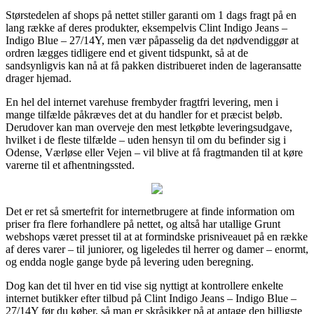
Størstedelen af shops på nettet stiller garanti om 1 dags fragt på en
lang række af deres produkter, eksempelvis Clint Indigo Jeans –
Indigo Blue – 27/14Y, men vær påpasselig da det nødvendiggør at
ordren lægges tidligere end et givent tidspunkt, så at de
sandsynligvis kan nå at få pakken distribueret inden de lageransatte
drager hjemad.
En hel del internet varehuse frembyder fragtfri levering, men i
mange tilfælde påkræves det at du handler for et præcist beløb.
Derudover kan man overveje den mest letkøbte leveringsudgave,
hvilket i de fleste tilfælde – uden hensyn til om du befinder sig i
Odense, Værløse eller Vejen – vil blive at få fragtmanden til at køre
varerne til et afhentningssted.
Det er ret så smertefrit for internetbrugere at finde information om
priser fra flere forhandlere på nettet, og altså har utallige Grunt
webshops været presset til at at formindske prisniveauet på en række
af deres varer – til juniorer, og ligeledes til herrer og damer – enormt,
og endda nogle gange byde på levering uden beregning.
Dog kan det til hver en tid vise sig nyttigt at kontrollere enkelte
internet butikker efter tilbud på Clint Indigo Jeans – Indigo Blue –
27/14Y før du køber, så man er skråsikker på at antage den billigste