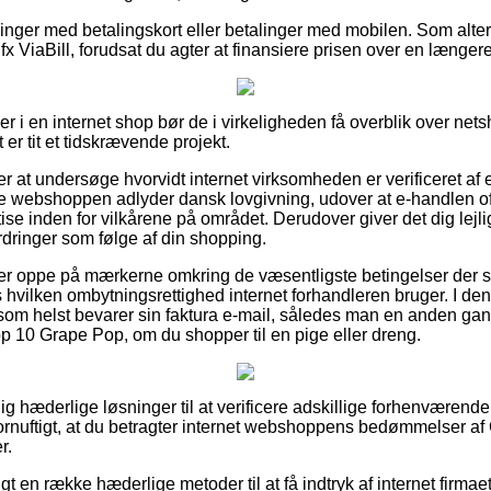
illinger med betalingskort eller betalinger med mobilen. Som alte
a fx ViaBill, forudsat du agter at finansiere prisen over en længer
ler i en internet shop bør de i virkeligheden få overblik over ne
 er tit et tidskrævende projekt.
 at undersøge hvorvidt internet virksomheden er verificeret af
ne webshoppen adlyder dansk lovgivning, udover at e-handlen of
e inden for vilkårene på området. Derudover giver det dig lejlig
rdringer som følge af din shopping.
an er oppe på mærkerne omkring de væsentligste betingelser der sp
vilken ombytningsrettighed internet forhandleren bruger. I den f
 som helst bevarer sin faktura e-mail, således man en anden gan
op 10 Grape Pop, om du shopper til en pige eller dreng.
lig hæderlige løsninger til at verificere adskillige forhenværend
 fornuftigt, at du betragter internet webshoppens bedømmelser af
r.
igt en række hæderlige metoder til at få indtryk af internet firma