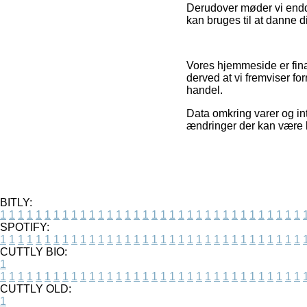
Derudover møder vi endda
kan bruges til at danne di
Vores hjemmeside er fina
derved at vi fremviser fo
handel.
Data omkring varer og int
ændringer der kan være la
BITLY:
1
1
1
1
1
1
1
1
1
1
1
1
1
1
1
1
1
1
1
1
1
1
1
1
1
1
1
1
1
1
1
1
1
1
SPOTIFY:
1
1
1
1
1
1
1
1
1
1
1
1
1
1
1
1
1
1
1
1
1
1
1
1
1
1
1
1
1
1
1
1
1
1
CUTTLY BIO:
1
1
1
1
1
1
1
1
1
1
1
1
1
1
1
1
1
1
1
1
1
1
1
1
1
1
1
1
1
1
1
1
1
1
1
CUTTLY OLD:
1