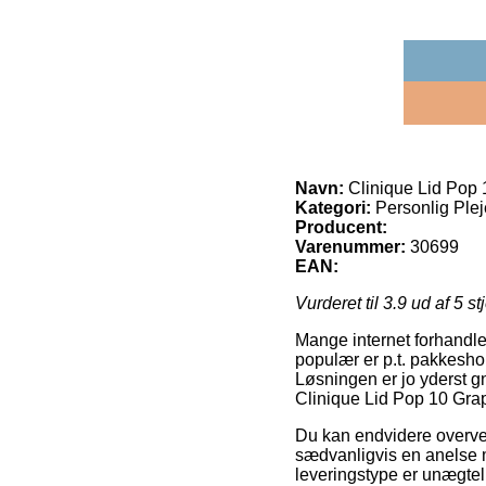
Navn:
Clinique Lid Pop
Kategori:
Personlig Plej
Producent:
Varenummer:
30699
EAN:
Vurderet til
3.9
ud af 5 st
Mange internet forhandlere
populær er p.t. pakkeshops
Løsningen er jo yderst g
Clinique Lid Pop 10 Gra
Du kan endvidere overveje 
sædvanligvis en anelse m
leveringstype er unægtel