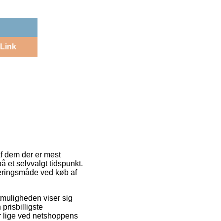
Link
 af dem der er mest
å et selvvalgt tidspunkt.
veringsmåde ved køb af
agtmuligheden viser sig
risbilligste
r lige ved netshoppens