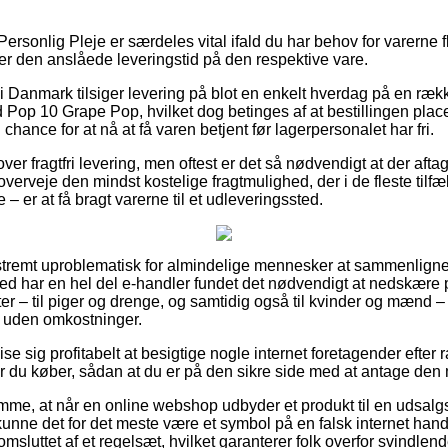
ersonlig Pleje er særdeles vital ifald du har behov for varerne f
ker den anslåede leveringstid på den respektive vare.
i Danmark tilsiger levering på blot en enkelt hverdag på en rækk
Pop 10 Grape Pop, hvilket dog betinges af at bestillingen place
 chance for at nå at få varen betjent før lagerpersonalet har fri.
ver fragtfri levering, men oftest er det så nødvendigt at der aftag
verveje den mindst kostelige fragtmulighed, der i de fleste tilf
– er at få bragt varerne til et udleveringssted.
stremt uproblematisk for almindelige mennesker at sammenligne 
ved har en hel del e-handler fundet det nødvendigt at nedskære 
ter – til piger og drenge, og samtidig også til kvinder og mænd –
t uden omkostninger.
 sig profitabelt at besigtige nogle internet foretagender efter 
 du køber, sådan at du er på den sikre side med at antage den m
emme, at når en online webshop udbyder et produkt til en udsal
så kunne det for det meste være et symbol på en falsk internet h
 omsluttet af et regelsæt, hvilket garanterer folk overfor svindlend