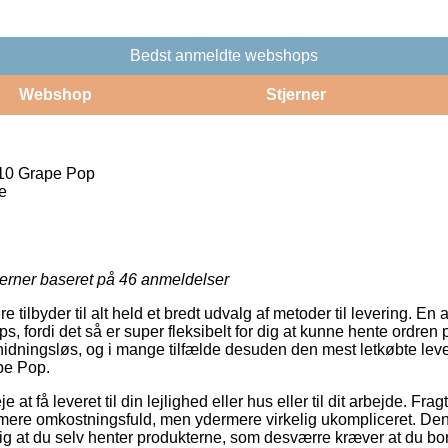
Bedst anmeldte webshops
Webshop
Stjerner
 10 Grape Pop
e
jerner baseret på
46
anmeldelser
 tilbyder til alt held et bredt udvalg af metoder til levering. En
, fordi det så er super fleksibelt for dig at kunne hente ordren p
nidningsløs, og i mange tilfælde desuden den mest letkøbte le
pe Pop.
at få leveret til din lejlighed eller hus eller til dit arbejde. Fr
ere omkostningsfuld, men ydermere virkelig ukompliceret. Den p
ig at du selv henter produkterne, som desværre kræver at du bo