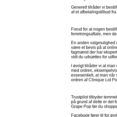
Generelt tilråder vi best
af et afbetalingstilbud fr
Forud for at nogen bestil
forretningsaftale, men det
En anden valgmulighed er
være et bevis på at onli
fagmænd der har ekspertis
vidt du udsættes for udfo
I øvrigt tilråder vi at m
med ordren, eksempelvis h
essesentielt, at man når
ordren af Clinique Lid P
Trustpilot tilbyder temme
på grund af dette er det
Grape Pop før du shoppe
Facebook fører til for øvr