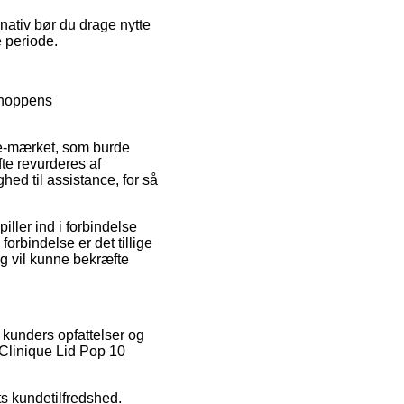
rnativ bør du drage nytte
e periode.
tshoppens
 e-mærket, som burde
te revurderes af
hed til assistance, for så
iller ind i forbindelse
orbindelse er det tillige
g vil kunne bekræfte
e kunders opfattelser og
 Clinique Lid Pop 10
ets kundetilfredshed.