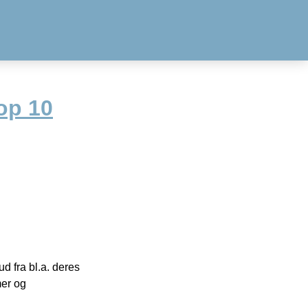
op 10
 fra bl.a. deres
mer og