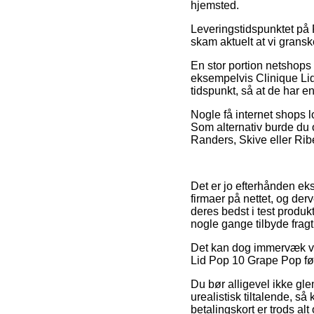
hjemsted.
Leveringstidspunktet på P
skam aktuelt at vi grans
En stor portion netshops 
eksempelvis Clinique Lid 
tidspunkt, så at de har en
Nogle få internet shops lo
Som alternativ burde du o
Randers, Skive eller Ribe 
Det er jo efterhånden ek
firmaer på nettet, og der
deres bedst i test produk
nogle gange tilbyde frag
Det kan dog immervæk vise
Lid Pop 10 Grape Pop før
Du bør alligevel ikke gl
urealistisk tiltalende, 
betalingskort er trods alt