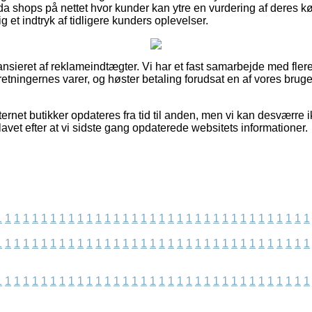
 shops på nettet hvor kunder kan ytre en vurdering af deres k
g et indtryk af tidligere kunders oplevelser.
nsieret af reklameindtægter. Vi har et fast samarbejde med fle
rretningernes varer, og høster betaling forudsat en af vores bru
ernet butikker opdateres fra tid til anden, men vi kan desværre 
vet efter at vi sidste gang opdaterede websitets informationer.
1
1
1
1
1
1
1
1
1
1
1
1
1
1
1
1
1
1
1
1
1
1
1
1
1
1
1
1
1
1
1
1
1
1
1
1
1
1
1
1
1
1
1
1
1
1
1
1
1
1
1
1
1
1
1
1
1
1
1
1
1
1
1
1
1
1
1
1
1
1
1
1
1
1
1
1
1
1
1
1
1
1
1
1
1
1
1
1
1
1
1
1
1
1
1
1
1
1
1
1
1
1
1
1
1