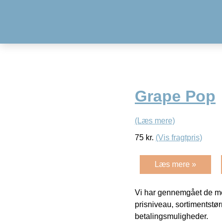
Grape Pop
(Læs mere)
75
kr.
(Vis fragtpris)
Læs mere »
Vi har gennemgået de mes
prisniveau, sortimentstø
betalingsmuligheder.