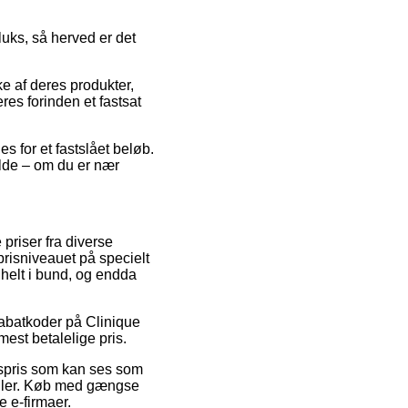
luks, så herved er det
e af deres produkter,
res forinden et fastsat
es for et fastslået beløb.
ælde – om du er nær
priser fra diverse
prisniveauet på specielt
 helt i bund, og endda
rabatkoder på Clinique
est betalelige pris.
gspris som kan ses som
andler. Køb med gængse
e e-firmaer.