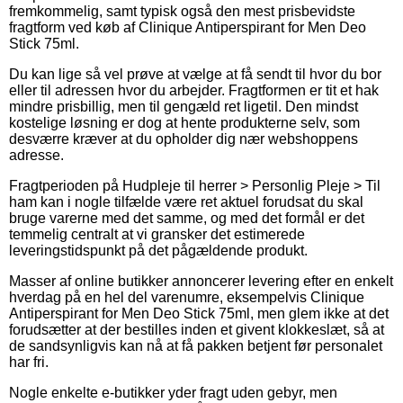
fremkommelig, samt typisk også den mest prisbevidste
fragtform ved køb af Clinique Antiperspirant for Men Deo
Stick 75ml.
Du kan lige så vel prøve at vælge at få sendt til hvor du bor
eller til adressen hvor du arbejder. Fragtformen er tit et hak
mindre prisbillig, men til gengæld ret ligetil. Den mindst
kostelige løsning er dog at hente produkterne selv, som
desværre kræver at du opholder dig nær webshoppens
adresse.
Fragtperioden på Hudpleje til herrer > Personlig Pleje > Til
ham kan i nogle tilfælde være ret aktuel forudsat du skal
bruge varerne med det samme, og med det formål er det
temmelig centralt at vi gransker det estimerede
leveringstidspunkt på det pågældende produkt.
Masser af online butikker annoncerer levering efter en enkelt
hverdag på en hel del varenumre, eksempelvis Clinique
Antiperspirant for Men Deo Stick 75ml, men glem ikke at det
forudsætter at der bestilles inden et givent klokkeslæt, så at
de sandsynligvis kan nå at få pakken betjent før personalet
har fri.
Nogle enkelte e-butikker yder fragt uden gebyr, men