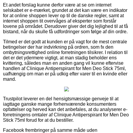
Et andet forslag kunne derfor være at se om internet
selskabet er e-mærket, grundet at det kan være en indikator
for at online shoppen lever op til de danske regler, samt at
internet shoppen tit overvåges af eksperter som forstår
lovene på området. Derudover giver det dig lejlighed til at få
bistand, når du skulle få udfordringer som følge af din ordre.
Tilmed er det godt at kunden er på vagt for de mest centrale
betingelser der har indvirkning på ordren, som fx den
ombytningsrettighed online forretningen tilsikrer. I relation til
det er det ydermere vigtigt, at man stadig beholder ens
kvittering, således man en anden gang vil kunne eftervise
handlen af Clinique Antiperspirant for Men Deo Stick 75ml,
uafhængig om man er på udkig efter varer til en kvinde eller
mand.
Trustpilot leverer en del hensigtsmæssige genveje til at
iagttage ganske mange forhenværende konsumenters
opfattelser og herved kan det anbefales, at du analyserer e-
forretningens omtaler af Clinique Antiperspirant for Men Deo
Stick 75ml forud for at du bestiller.
Facebook frembringer på samme måde uden