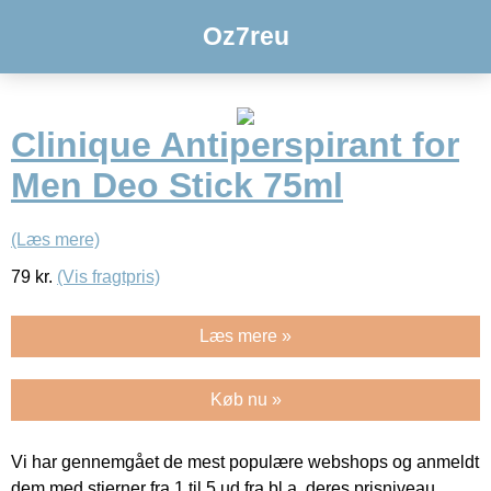
Oz7reu
Clinique Antiperspirant for
Men Deo Stick 75ml
(Læs mere)
79
kr.
(Vis fragtpris)
Læs mere »
Køb nu »
Vi har gennemgået de mest populære webshops og anmeldt
dem med stjerner fra 1 til 5 ud fra bl.a. deres prisniveau,