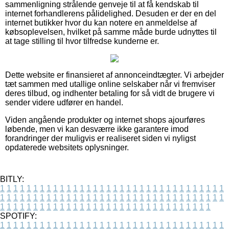
sammenligning strålende genveje til at få kendskab til
internet forhandlerens pålidelighed. Desuden er der en del
internet butikker hvor du kan notere en anmeldelse af
købsoplevelsen, hvilket på samme måde burde udnyttes til
at tage stilling til hvor tilfredse kunderne er.
Dette website er finansieret af annonceindtægter. Vi arbejder
tæt sammen med utallige online selskaber når vi fremviser
deres tilbud, og indhenter betaling for så vidt de brugere vi
sender videre udfører en handel.
Viden angående produkter og internet shops ajourføres
løbende, men vi kan desværre ikke garantere imod
forandringer der muligvis er realiseret siden vi nyligst
opdaterede websitets oplysninger.
BITLY:
1
1
1
1
1
1
1
1
1
1
1
1
1
1
1
1
1
1
1
1
1
1
1
1
1
1
1
1
1
1
1
1
1
1
1
1
1
1
1
1
1
1
1
1
1
1
1
1
1
1
1
1
1
1
1
1
1
1
1
1
1
1
1
1
1
1
1
1
1
1
1
1
1
1
1
1
1
1
1
1
1
1
1
1
1
1
1
1
1
1
1
1
1
1
1
1
1
1
1
1
SPOTIFY:
1
1
1
1
1
1
1
1
1
1
1
1
1
1
1
1
1
1
1
1
1
1
1
1
1
1
1
1
1
1
1
1
1
1