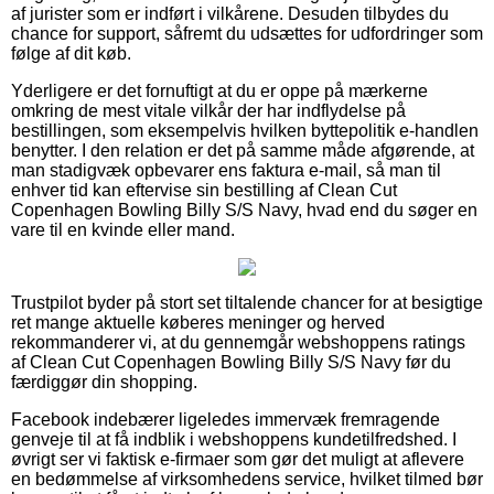
af jurister som er indført i vilkårene. Desuden tilbydes du
chance for support, såfremt du udsættes for udfordringer som
følge af dit køb.
Yderligere er det fornuftigt at du er oppe på mærkerne
omkring de mest vitale vilkår der har indflydelse på
bestillingen, som eksempelvis hvilken byttepolitik e-handlen
benytter. I den relation er det på samme måde afgørende, at
man stadigvæk opbevarer ens faktura e-mail, så man til
enhver tid kan eftervise sin bestilling af Clean Cut
Copenhagen Bowling Billy S/S Navy, hvad end du søger en
vare til en kvinde eller mand.
Trustpilot byder på stort set tiltalende chancer for at besigtige
ret mange aktuelle køberes meninger og herved
rekommanderer vi, at du gennemgår webshoppens ratings
af Clean Cut Copenhagen Bowling Billy S/S Navy før du
færdiggør din shopping.
Facebook indebærer ligeledes immervæk fremragende
genveje til at få indblik i webshoppens kundetilfredshed. I
øvrigt ser vi faktisk e-firmaer som gør det muligt at aflevere
en bedømmelse af virksomhedens service, hvilket tilmed bør