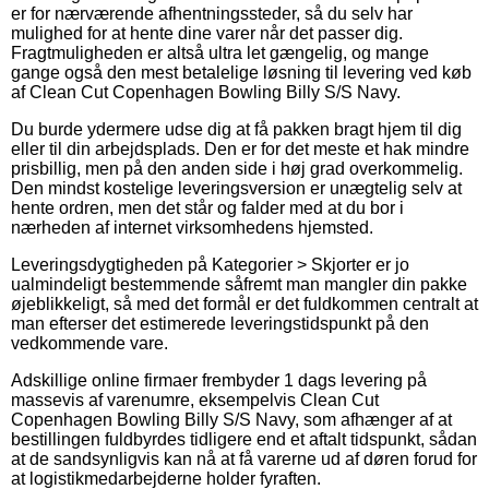
er for nærværende afhentningssteder, så du selv har
mulighed for at hente dine varer når det passer dig.
Fragtmuligheden er altså ultra let gængelig, og mange
gange også den mest betalelige løsning til levering ved køb
af Clean Cut Copenhagen Bowling Billy S/S Navy.
Du burde ydermere udse dig at få pakken bragt hjem til dig
eller til din arbejdsplads. Den er for det meste et hak mindre
prisbillig, men på den anden side i høj grad overkommelig.
Den mindst kostelige leveringsversion er unægtelig selv at
hente ordren, men det står og falder med at du bor i
nærheden af internet virksomhedens hjemsted.
Leveringsdygtigheden på Kategorier > Skjorter er jo
ualmindeligt bestemmende såfremt man mangler din pakke
øjeblikkeligt, så med det formål er det fuldkommen centralt at
man efterser det estimerede leveringstidspunkt på den
vedkommende vare.
Adskillige online firmaer frembyder 1 dags levering på
massevis af varenumre, eksempelvis Clean Cut
Copenhagen Bowling Billy S/S Navy, som afhænger af at
bestillingen fuldbyrdes tidligere end et aftalt tidspunkt, sådan
at de sandsynligvis kan nå at få varerne ud af døren forud for
at logistikmedarbejderne holder fyraften.