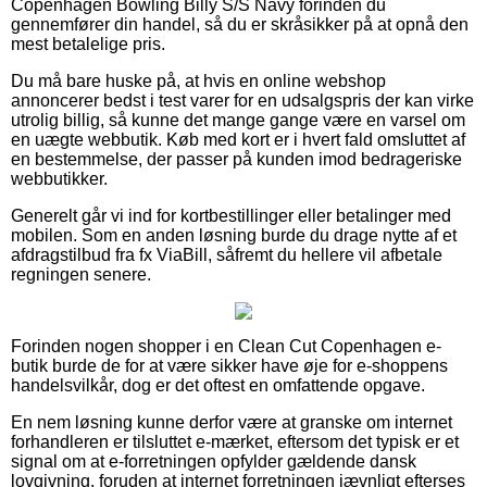
Copenhagen Bowling Billy S/S Navy forinden du
gennemfører din handel, så du er skråsikker på at opnå den
mest betalelige pris.
Du må bare huske på, at hvis en online webshop
annoncerer bedst i test varer for en udsalgspris der kan virke
utrolig billig, så kunne det mange gange være en varsel om
en uægte webbutik. Køb med kort er i hvert fald omsluttet af
en bestemmelse, der passer på kunden imod bedrageriske
webbutikker.
Generelt går vi ind for kortbestillinger eller betalinger med
mobilen. Som en anden løsning burde du drage nytte af et
afdragstilbud fra fx ViaBill, såfremt du hellere vil afbetale
regningen senere.
Forinden nogen shopper i en Clean Cut Copenhagen e-
butik burde de for at være sikker have øje for e-shoppens
handelsvilkår, dog er det oftest en omfattende opgave.
En nem løsning kunne derfor være at granske om internet
forhandleren er tilsluttet e-mærket, eftersom det typisk er et
signal om at e-forretningen opfylder gældende dansk
lovgivning, foruden at internet forretningen jævnligt efterses