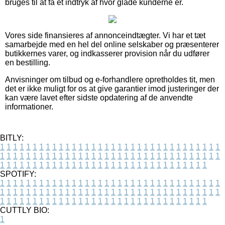
bruges til at få et indtryk af hvor glade kunderne er.
Vores side finansieres af annonceindtægter. Vi har et tæt
samarbejde med en hel del online selskaber og præsenterer
butikkernes varer, og indkasserer provision når du udfører
en bestilling.
Anvisninger om tilbud og e-forhandlere opretholdes tit, men
det er ikke muligt for os at give garantier imod justeringer der
kan være lavet efter sidste opdatering af de anvendte
informationer.
BITLY:
1
1
1
1
1
1
1
1
1
1
1
1
1
1
1
1
1
1
1
1
1
1
1
1
1
1
1
1
1
1
1
1
1
1
1
1
1
1
1
1
1
1
1
1
1
1
1
1
1
1
1
1
1
1
1
1
1
1
1
1
1
1
1
1
1
1
1
1
1
1
1
1
1
1
1
1
1
1
1
1
1
1
1
1
1
1
1
1
1
1
1
1
1
1
1
1
1
1
1
1
SPOTIFY:
1
1
1
1
1
1
1
1
1
1
1
1
1
1
1
1
1
1
1
1
1
1
1
1
1
1
1
1
1
1
1
1
1
1
1
1
1
1
1
1
1
1
1
1
1
1
1
1
1
1
1
1
1
1
1
1
1
1
1
1
1
1
1
1
1
1
1
1
1
1
1
1
1
1
1
1
1
1
1
1
1
1
1
1
1
1
1
1
1
1
1
1
1
1
1
1
1
1
1
1
CUTTLY BIO:
1