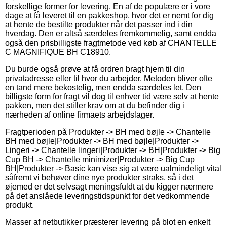
forskellige former for levering. En af de populære er i vore
dage at få leveret til en pakkeshop, hvor det er nemt for dig
at hente de bestilte produkter når det passer ind i din
hverdag. Den er altså særdeles fremkommelig, samt endda
også den prisbilligste fragtmetode ved køb af CHANTELLE
C MAGNIFIQUE BH C18910.
Du burde også prøve at få ordren bragt hjem til din
privatadresse eller til hvor du arbejder. Metoden bliver ofte
en tand mere bekostelig, men endda særdeles let. Den
billigste form for fragt vil dog til enhver tid være selv at hente
pakken, men det stiller krav om at du befinder dig i
nærheden af online firmaets arbejdslager.
Fragtperioden på Produkter -> BH med bøjle -> Chantelle
BH med bøjle|Produkter -> BH med bøjle|Produkter ->
Lingeri -> Chantelle lingeri|Produkter -> BH|Produkter -> Big
Cup BH -> Chantelle minimizer|Produkter -> Big Cup
BH|Produkter -> Basic kan vise sig at være ualmindeligt vital
såfremt vi behøver dine nye produkter straks, så i det
øjemed er det selvsagt meningsfuldt at du kigger nærmere
på det anslåede leveringstidspunkt for det vedkommende
produkt.
Masser af netbutikker præsterer levering på blot en enkelt