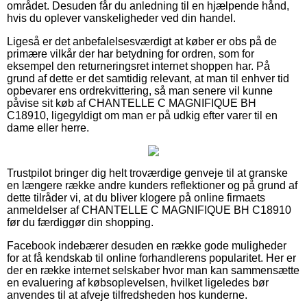
området. Desuden får du anledning til en hjælpende hånd,
hvis du oplever vanskeligheder ved din handel.
Ligeså er det anbefalelsesværdigt at køber er obs på de
primære vilkår der har betydning for ordren, som for
eksempel den returneringsret internet shoppen har. På
grund af dette er det samtidig relevant, at man til enhver tid
opbevarer ens ordrekvittering, så man senere vil kunne
påvise sit køb af CHANTELLE C MAGNIFIQUE BH
C18910, ligegyldigt om man er på udkig efter varer til en
dame eller herre.
Trustpilot bringer dig helt troværdige genveje til at granske
en længere række andre kunders reflektioner og på grund af
dette tilråder vi, at du bliver klogere på online firmaets
anmeldelser af CHANTELLE C MAGNIFIQUE BH C18910
før du færdiggør din shopping.
Facebook indebærer desuden en række gode muligheder
for at få kendskab til online forhandlerens popularitet. Her er
der en række internet selskaber hvor man kan sammensætte
en evaluering af købsoplevelsen, hvilket ligeledes bør
anvendes til at afveje tilfredsheden hos kunderne.