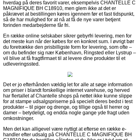
hverdag på deres favorit varer, eksempelvis CHANTELLE C
MAGNIFIQUE BH C18910, men glem ikke at det er
påkrævet at bestillingen køres igennem før et fast tidspunkt,
så de har mulighed for at nå at få de nye varer betjent
forinden medarbejderne får fri.
En række online selskaber sikrer gebyrfri levering, men for
det meste kun når der købes for en konkret sum. I øvrigt bør
du foretrække den prisbilligste form for levering, som ofte –
om du befinder sig nær København, Ringsted eller Lystrup –
vil blive at få fragtfirmaet til at levere dine produkter til et
udleveringssted.
Det er jo efterhånden vældig let for alle at søge information
om priser i blandt forskellige internet varehuse, og herved
har flertallet af Chantelle shops på nettet ikke kunne slippe
for at stampe udsalgspriserne på specielt deres bedst i test
produkter – til piger og drenge, og tillige også til herrer og
damer – betydeligt, og endda nogle gange yde fragt uden
omkostninger.
Men det kan alligevel være nyttigt at efterse en række e-
handler efter udsalg på CHANTELLE C MAGNIFIQUE BH