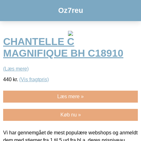
Oz7reu
CHANTELLE C
MAGNIFIQUE BH C18910
(Læs mere)
440
kr.
(Vis fragtpris)
Læs mere »
Køb nu »
Vi har gennemgået de mest populære webshops og anmeldt
dem med stjerner fra 1 til 5 ud fra bl.a. deres prisniveau,