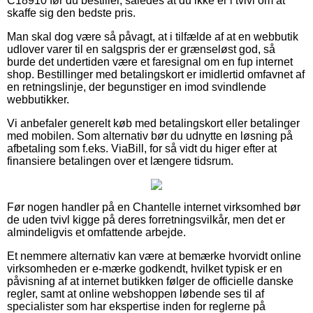
C18910 før du bestiller, således at du ikke er i tvivl om at
skaffe sig den bedste pris.
Man skal dog være så påvagt, at i tilfælde af at en webbutik
udlover varer til en salgspris der er grænseløst god, så
burde det undertiden være et faresignal om en fup internet
shop. Bestillinger med betalingskort er imidlertid omfavnet af
en retningslinje, der begunstiger en imod svindlende
webbutikker.
Vi anbefaler generelt køb med betalingskort eller betalinger
med mobilen. Som alternativ bør du udnytte en løsning på
afbetaling som f.eks. ViaBill, for så vidt du higer efter at
finansiere betalingen over et længere tidsrum.
Før nogen handler på en Chantelle internet virksomhed bør
de uden tvivl kigge på deres forretningsvilkår, men det er
almindeligvis et omfattende arbejde.
Et nemmere alternativ kan være at bemærke hvorvidt online
virksomheden er e-mærke godkendt, hvilket typisk er en
påvisning af at internet butikken følger de officielle danske
regler, samt at online webshoppen løbende ses til af
specialister som har ekspertise inden for reglerne på