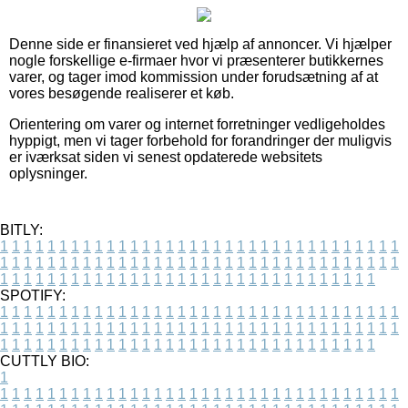
Denne side er finansieret ved hjælp af annoncer. Vi hjælper
nogle forskellige e-firmaer hvor vi præsenterer butikkernes
varer, og tager imod kommission under forudsætning af at
vores besøgende realiserer et køb.
Orientering om varer og internet forretninger vedligeholdes
hyppigt, men vi tager forbehold for forandringer der muligvis
er iværksat siden vi senest opdaterede websitets
oplysninger.
BITLY:
1
1
1
1
1
1
1
1
1
1
1
1
1
1
1
1
1
1
1
1
1
1
1
1
1
1
1
1
1
1
1
1
1
1
1
1
1
1
1
1
1
1
1
1
1
1
1
1
1
1
1
1
1
1
1
1
1
1
1
1
1
1
1
1
1
1
1
1
1
1
1
1
1
1
1
1
1
1
1
1
1
1
1
1
1
1
1
1
1
1
1
1
1
1
1
1
1
1
1
1
SPOTIFY:
1
1
1
1
1
1
1
1
1
1
1
1
1
1
1
1
1
1
1
1
1
1
1
1
1
1
1
1
1
1
1
1
1
1
1
1
1
1
1
1
1
1
1
1
1
1
1
1
1
1
1
1
1
1
1
1
1
1
1
1
1
1
1
1
1
1
1
1
1
1
1
1
1
1
1
1
1
1
1
1
1
1
1
1
1
1
1
1
1
1
1
1
1
1
1
1
1
1
1
1
CUTTLY BIO:
1
1
1
1
1
1
1
1
1
1
1
1
1
1
1
1
1
1
1
1
1
1
1
1
1
1
1
1
1
1
1
1
1
1
1