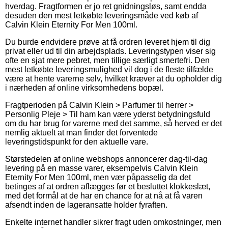
hverdag. Fragtformen er jo ret gnidningsløs, samt endda
desuden den mest letkøbte leveringsmåde ved køb af
Calvin Klein Eternity For Men 100ml.
Du burde endvidere prøve at få ordren leveret hjem til dig
privat eller ud til din arbejdsplads. Leveringstypen viser sig
ofte en sjat mere pebret, men tillige særligt smertefri. Den
mest letkøbte leveringsmulighed vil dog i de fleste tilfælde
være at hente varerne selv, hvilket kræver at du opholder dig
i nærheden af online virksomhedens bopæl.
Fragtperioden på Calvin Klein > Parfumer til herrer >
Personlig Pleje > Til ham kan være yderst betydningsfuld
om du har brug for varerne med det samme, så herved er det
nemlig aktuelt at man finder det forventede
leveringstidspunkt for den aktuelle vare.
Størstedelen af online webshops annoncerer dag-til-dag
levering på en masse varer, eksempelvis Calvin Klein
Eternity For Men 100ml, men vær påpasselig da det
betinges af at ordren aflægges før et besluttet klokkeslæt,
med det formål at de har en chance for at nå at få varen
afsendt inden de lageransatte holder fyraften.
Enkelte internet handler sikrer fragt uden omkostninger, men