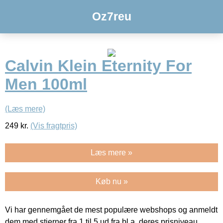
Oz7reu
Calvin Klein Eternity For
Men 100ml
(Læs mere)
249
kr.
(Vis fragtpris)
Læs mere »
Køb nu »
Vi har gennemgået de mest populære webshops og anmeldt
dem med stjerner fra 1 til 5 ud fra bl.a. deres prisniveau,