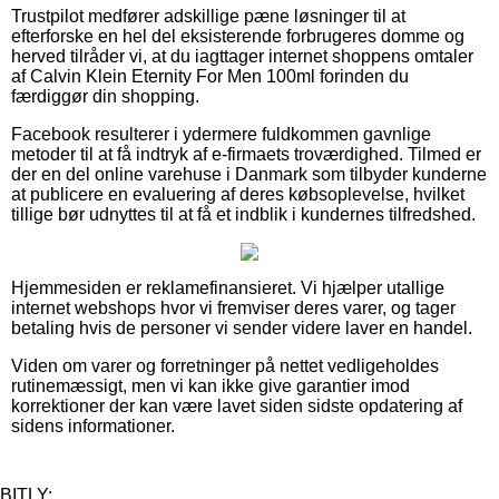
Trustpilot medfører adskillige pæne løsninger til at
efterforske en hel del eksisterende forbrugeres domme og
herved tilråder vi, at du iagttager internet shoppens omtaler
af Calvin Klein Eternity For Men 100ml forinden du
færdiggør din shopping.
Facebook resulterer i ydermere fuldkommen gavnlige
metoder til at få indtryk af e-firmaets troværdighed. Tilmed er
der en del online varehuse i Danmark som tilbyder kunderne
at publicere en evaluering af deres købsoplevelse, hvilket
tillige bør udnyttes til at få et indblik i kundernes tilfredshed.
Hjemmesiden er reklamefinansieret. Vi hjælper utallige
internet webshops hvor vi fremviser deres varer, og tager
betaling hvis de personer vi sender videre laver en handel.
Viden om varer og forretninger på nettet vedligeholdes
rutinemæssigt, men vi kan ikke give garantier imod
korrektioner der kan være lavet siden sidste opdatering af
sidens informationer.
BITLY: