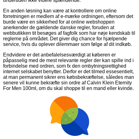
undertiden ikke videre spændende.
En anden løsning kan være at kontrollere om online
forretningen er medlem af e-mærke ordningen, eftersom det
burde være en sikkerhed for at online webshoppen
anerkender de gældende danske regler, foruden at
webbutikken tit besøges af fagfolk som har nøje kendskab til
reglerne på området. Det giver dig chance for hjælpende
service, hvis du oplever dilemmaer som følge af dit indkøb.
Endvidere er det anbefalelsesværdigt at køberen er
påpasselig med de mest relevante regler der kan spille ind i
forbindelse med ordren, som fx den ombytningsrettighed
internet selskabet benytter. Derfor er det tilmed essesentielt,
at man permanent sikrer ens købsbekræftelse, således man
senere vil kunne bekræfte sin ordre af Calvin Klein Eternity
For Men 100ml, om du skal shoppe til en mand eller kvinde.