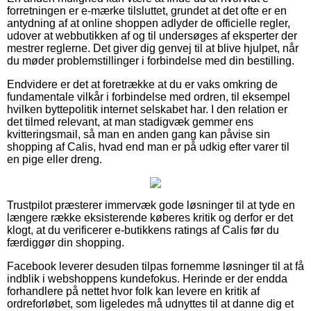
forretningen er e-mærke tilsluttet, grundet at det ofte er en
antydning af at online shoppen adlyder de officielle regler,
udover at webbutikken af og til undersøges af eksperter der
mestrer reglerne. Det giver dig genvej til at blive hjulpet, når
du møder problemstillinger i forbindelse med din bestilling.
Endvidere er det at foretrække at du er vaks omkring de
fundamentale vilkår i forbindelse med ordren, til eksempel
hvilken byttepolitik internet selskabet har. I den relation er
det tilmed relevant, at man stadigvæk gemmer ens
kvitteringsmail, så man en anden gang kan påvise sin
shopping af Calis, hvad end man er på udkig efter varer til
en pige eller dreng.
Trustpilot præsterer immervæk gode løsninger til at tyde en
længere række eksisterende køberes kritik og derfor er det
klogt, at du verificerer e-butikkens ratings af Calis før du
færdiggør din shopping.
Facebook leverer desuden tilpas fornemme løsninger til at få
indblik i webshoppens kundefokus. Herinde er der endda
forhandlere på nettet hvor folk kan levere en kritik af
ordreforløbet, som ligeledes må udnyttes til at danne dig et