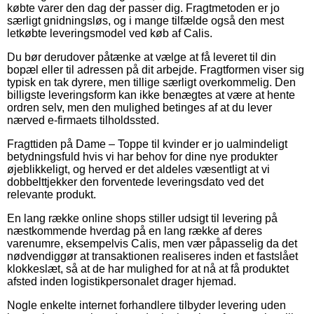
købte varer den dag der passer dig. Fragtmetoden er jo
særligt gnidningsløs, og i mange tilfælde også den mest
letkøbte leveringsmodel ved køb af Calis.
Du bør derudover påtænke at vælge at få leveret til din
bopæl eller til adressen på dit arbejde. Fragtformen viser sig
typisk en tak dyrere, men tillige særligt overkommelig. Den
billigste leveringsform kan ikke benægtes at være at hente
ordren selv, men den mulighed betinges af at du lever
nærved e-firmaets tilholdssted.
Fragttiden på Dame – Toppe til kvinder er jo ualmindeligt
betydningsfuld hvis vi har behov for dine nye produkter
øjeblikkeligt, og herved er det aldeles væsentligt at vi
dobbelttjekker den forventede leveringsdato ved det
relevante produkt.
En lang række online shops stiller udsigt til levering på
næstkommende hverdag på en lang række af deres
varenumre, eksempelvis Calis, men vær påpasselig da det
nødvendiggør at transaktionen realiseres inden et fastslået
klokkeslæt, så at de har mulighed for at nå at få produktet
afsted inden logistikpersonalet drager hjemad.
Nogle enkelte internet forhandlere tilbyder levering uden