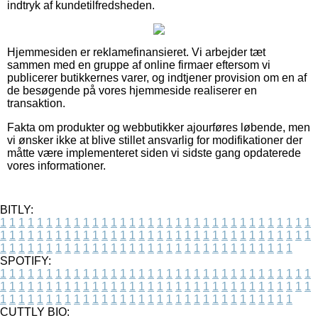
indtryk af kundetilfredsheden.
Hjemmesiden er reklamefinansieret. Vi arbejder tæt
sammen med en gruppe af online firmaer eftersom vi
publicerer butikkernes varer, og indtjener provision om en af
de besøgende på vores hjemmeside realiserer en
transaktion.
Fakta om produkter og webbutikker ajourføres løbende, men
vi ønsker ikke at blive stillet ansvarlig for modifikationer der
måtte være implementeret siden vi sidste gang opdaterede
vores informationer.
BITLY:
1
1
1
1
1
1
1
1
1
1
1
1
1
1
1
1
1
1
1
1
1
1
1
1
1
1
1
1
1
1
1
1
1
1
1
1
1
1
1
1
1
1
1
1
1
1
1
1
1
1
1
1
1
1
1
1
1
1
1
1
1
1
1
1
1
1
1
1
1
1
1
1
1
1
1
1
1
1
1
1
1
1
1
1
1
1
1
1
1
1
1
1
1
1
1
1
1
1
1
1
SPOTIFY:
1
1
1
1
1
1
1
1
1
1
1
1
1
1
1
1
1
1
1
1
1
1
1
1
1
1
1
1
1
1
1
1
1
1
1
1
1
1
1
1
1
1
1
1
1
1
1
1
1
1
1
1
1
1
1
1
1
1
1
1
1
1
1
1
1
1
1
1
1
1
1
1
1
1
1
1
1
1
1
1
1
1
1
1
1
1
1
1
1
1
1
1
1
1
1
1
1
1
1
1
CUTTLY BIO: