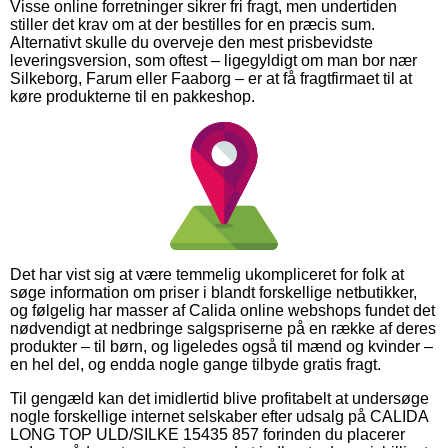
Visse online forretninger sikrer fri fragt, men undertiden
stiller det krav om at der bestilles for en præcis sum.
Alternativt skulle du overveje den mest prisbevidste
leveringsversion, som oftest – ligegyldigt om man bor nær
Silkeborg, Farum eller Faaborg – er at få fragtfirmaet til at
køre produkterne til en pakkeshop.
Det har vist sig at være temmelig ukompliceret for folk at
søge information om priser i blandt forskellige netbutikker,
og følgelig har masser af Calida online webshops fundet det
nødvendigt at nedbringe salgspriserne på en række af deres
produkter – til børn, og ligeledes også til mænd og kvinder –
en hel del, og endda nogle gange tilbyde gratis fragt.
Til gengæld kan det imidlertid blive profitabelt at undersøge
nogle forskellige internet selskaber efter udsalg på CALIDA
LONG TOP ULD/SILKE 15435 857 forinden du placerer