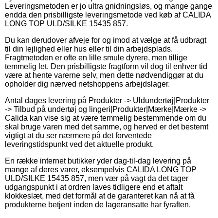
Leveringsmetoden er jo ultra gnidningsløs, og mange gange
endda den prisbilligste leveringsmetode ved køb af CALIDA
LONG TOP ULD/SILKE 15435 857.
Du kan derudover afveje for og imod at vælge at få udbragt
til din lejlighed eller hus eller til din arbejdsplads.
Fragtmetoden er ofte en lille smule dyrere, men tillige
temmelig let. Den prisbilligste fragtform vil dog til enhver tid
være at hente varerne selv, men dette nødvendiggør at du
opholder dig nærved netshoppens arbejdslager.
Antal dages levering på Produkter -> Uldundertøj|Produkter
-> Tilbud på undertøj og lingeri|Produkter|Mærke|Mærke ->
Calida kan vise sig at være temmelig bestemmende om du
skal bruge varen med det samme, og herved er det bestemt
vigtigt at du ser nærmere på det forventede
leveringstidspunkt ved det aktuelle produkt.
En række internet butikker yder dag-til-dag levering på
mange af deres varer, eksempelvis CALIDA LONG TOP
ULD/SILKE 15435 857, men vær på vagt da det tager
udgangspunkt i at ordren laves tidligere end et aftalt
klokkeslæt, med det formål at de garanteret kan nå at få
produkterne betjent inden de lageransatte har fyraften.