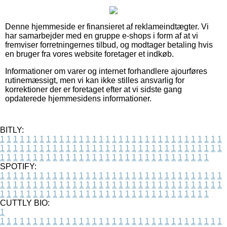
Denne hjemmeside er finansieret af reklameindtægter. Vi
har samarbejder med en gruppe e-shops i form af at vi
fremviser forretningernes tilbud, og modtager betaling hvis
en bruger fra vores website foretager et indkøb.
Informationer om varer og internet forhandlere ajourføres
rutinemæssigt, men vi kan ikke stilles ansvarlig for
korrektioner der er foretaget efter at vi sidste gang
opdaterede hjemmesidens informationer.
BITLY:
1
1
1
1
1
1
1
1
1
1
1
1
1
1
1
1
1
1
1
1
1
1
1
1
1
1
1
1
1
1
1
1
1
1
1
1
1
1
1
1
1
1
1
1
1
1
1
1
1
1
1
1
1
1
1
1
1
1
1
1
1
1
1
1
1
1
1
1
1
1
1
1
1
1
1
1
1
1
1
1
1
1
1
1
1
1
1
1
1
1
1
1
1
1
1
1
1
1
1
1
SPOTIFY:
1
1
1
1
1
1
1
1
1
1
1
1
1
1
1
1
1
1
1
1
1
1
1
1
1
1
1
1
1
1
1
1
1
1
1
1
1
1
1
1
1
1
1
1
1
1
1
1
1
1
1
1
1
1
1
1
1
1
1
1
1
1
1
1
1
1
1
1
1
1
1
1
1
1
1
1
1
1
1
1
1
1
1
1
1
1
1
1
1
1
1
1
1
1
1
1
1
1
1
1
CUTTLY BIO:
1
1
1
1
1
1
1
1
1
1
1
1
1
1
1
1
1
1
1
1
1
1
1
1
1
1
1
1
1
1
1
1
1
1
1