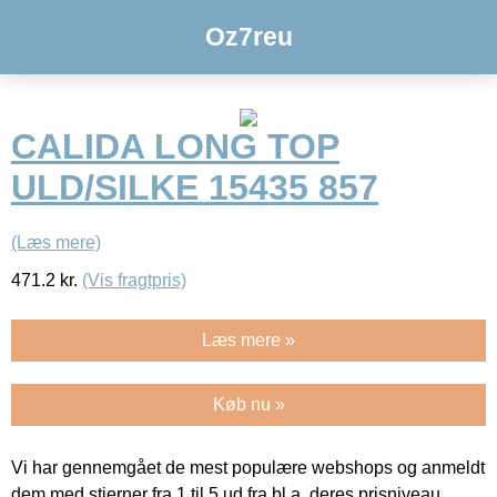
Oz7reu
CALIDA LONG TOP
ULD/SILKE 15435 857
(Læs mere)
471.2
kr.
(Vis fragtpris)
Læs mere »
Køb nu »
Vi har gennemgået de mest populære webshops og anmeldt
dem med stjerner fra 1 til 5 ud fra bl.a. deres prisniveau,