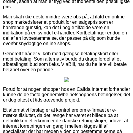
ordren, sådan at man er tryg ved at indhente den prisbilligste
pris.
Man skal ikke desto mindre være obs på, at ifald en online
shop markedsfører et produkt for en salgspris som er
hamrende gunstig, kan det i nogle tilfælde være en
indikation på en svindel e-handler. Kortbetalinger er dog en
del af en lovbestemmelse, der passer på dig som kunde
overfor snydagtige online shops.
Generelt tilråder vi køb med gængse betalingskort eller
mobilbetaling. Som alternativ burde du drage fordel af et
afbetalingstilbud som f.eks. ViaBill, når du hellere vil betale
beløbet over en periode.
Forud for at nogen shopper hos en Calida internet forhandler
kunne de de facto gennemløbe netshoppens betingelser, det
er dog oftest et tidskrævende projekt.
Et alternativt forslag er at kontrollere om e-firmaet er e-
mærke tilsluttet, da det længe har været et billede på at
netbutikken efterkommer de danske retningslinjer, udover at
internet forretningen en gang i mellem kigges til af
specialister der har megen viden om bestemmelserne på