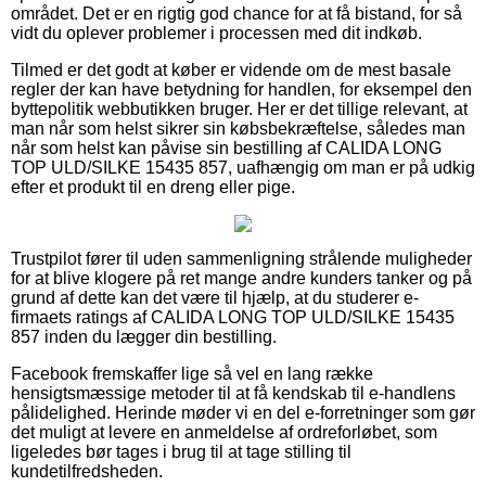
området. Det er en rigtig god chance for at få bistand, for så
vidt du oplever problemer i processen med dit indkøb.
Tilmed er det godt at køber er vidende om de mest basale
regler der kan have betydning for handlen, for eksempel den
byttepolitik webbutikken bruger. Her er det tillige relevant, at
man når som helst sikrer sin købsbekræftelse, således man
når som helst kan påvise sin bestilling af CALIDA LONG
TOP ULD/SILKE 15435 857, uafhængig om man er på udkig
efter et produkt til en dreng eller pige.
Trustpilot fører til uden sammenligning strålende muligheder
for at blive klogere på ret mange andre kunders tanker og på
grund af dette kan det være til hjælp, at du studerer e-
firmaets ratings af CALIDA LONG TOP ULD/SILKE 15435
857 inden du lægger din bestilling.
Facebook fremskaffer lige så vel en lang række
hensigtsmæssige metoder til at få kendskab til e-handlens
pålidelighed. Herinde møder vi en del e-forretninger som gør
det muligt at levere en anmeldelse af ordreforløbet, som
ligeledes bør tages i brug til at tage stilling til
kundetilfredsheden.