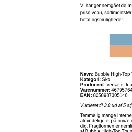
Vi har gennemgået de mes
prisniveau, sortimentstø
betalingsmuligheder.
Navn:
Bubble High-Top 
Kategori:
Sko
Producent:
Versace Jea
Varenummer:
4679576
EAN:
8058987305146
Vurderet til
3.8
ud af 5 st
Temmelig mange internet v
almindelige er på nuvære
dig. Fragtformen er neml
af Bubble High-Top Train