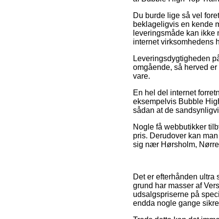
Du burde lige så vel foret
beklageligvis en kende 
leveringsmåde kan ikke m
internet virksomhedens 
Leveringsdygtigheden på 
omgående, så herved er d
vare.
En hel del internet forr
eksempelvis Bubble High-
sådan at de sandsynligvis
Nogle få webbutikker tilb
pris. Derudover kan man 
sig nær Hørsholm, Nørresu
Det er efterhånden ultra s
grund har masser af Vers
udsalgspriserne på speciel
endda nogle gange sikre