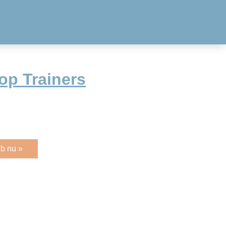
op Trainers
b nu »