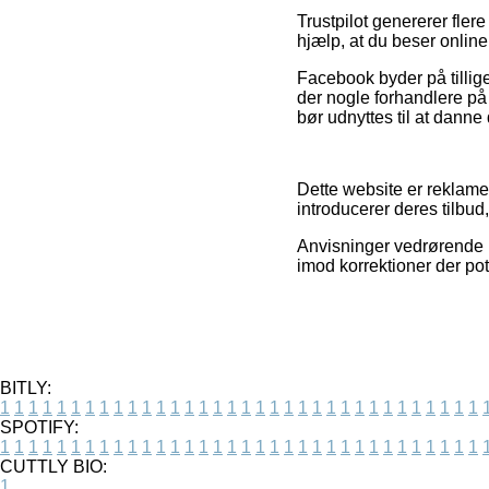
Trustpilot genererer flere
hjælp, at du beser online
Facebook byder på tillig
der nogle forhandlere på
bør udnyttes til at danne 
Dette website er reklame
introducerer deres tilbud
Anvisninger vedrørende p
imod korrektioner der pot
BITLY:
1
1
1
1
1
1
1
1
1
1
1
1
1
1
1
1
1
1
1
1
1
1
1
1
1
1
1
1
1
1
1
1
1
1
SPOTIFY:
1
1
1
1
1
1
1
1
1
1
1
1
1
1
1
1
1
1
1
1
1
1
1
1
1
1
1
1
1
1
1
1
1
1
CUTTLY BIO:
1