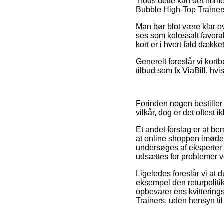
Trods dette kan det immer
Bubble High-Top Trainers 
Man bør blot være klar ove
ses som kolossalt favora
kort er i hvert fald dækk
Generelt foreslår vi kort
tilbud som fx ViaBill, hvi
Forinden nogen bestille
vilkår, dog er det oftest i
Et andet forslag er at b
at online shoppen imødek
undersøges af eksperter 
udsættes for problemer v
Ligeledes foreslår vi at 
eksempel den returpoliti
opbevarer ens kvitterin
Trainers, uden hensyn til