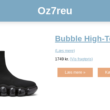
Oz7reu
Bubble High-T
(Læs mere)
1749
kr.
(Vis fragtpris)
Læs mere »
Kø