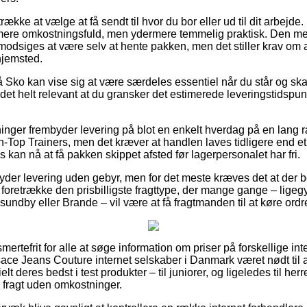
række at vælge at få sendt til hvor du bor eller ud til dit arbejde
mere omkostningsfuld, men ydermere temmelig praktisk. Den mes
odsiges at være selv at hente pakken, men det stiller krav om a
hjemsted.
Sko kan vise sig at være særdeles essentiel når du står og ska
et helt relevant at du gransker det estimerede leveringstidsp
etninger frembyder levering på blot en enkelt hverdag på en lang
Top Trainers, men det kræver at handlen laves tidligere end et 
 kan nå at få pakken skippet afsted før lagerpersonalet har fri.
yder levering uden gebyr, men for det meste kræves det at der be
foretrække den prisbilligste fragttype, der mange gange – lige
ndby eller Brande – vil være at få fragtmanden til at køre ordre
mertefrit for alle at søge information om priser på forskellige in
ace Jeans Couture internet selskaber i Danmark været nødt til 
t deres bedst i test produkter – til juniorer, og ligeledes til he
 fragt uden omkostninger.