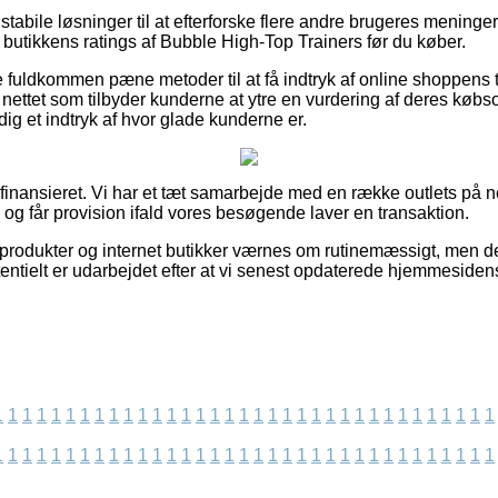
 stabile løsninger til at efterforske flere andre brugeres meninger
 butikkens ratings af Bubble High-Top Trainers før du køber.
e fuldkommen pæne metoder til at få indtryk af online shoppens
 nettet som tilbyder kunderne at ytre en vurdering af deres kø
dig et indtryk af hvor glade kunderne er.
finansieret. Vi har et tæt samarbejde med en række outlets på n
, og får provision ifald vores besøgende laver en transaktion.
rodukter og internet butikker værnes om rutinemæssigt, men der
entielt er udarbejdet efter at vi senest opdaterede hjemmesidens
1
1
1
1
1
1
1
1
1
1
1
1
1
1
1
1
1
1
1
1
1
1
1
1
1
1
1
1
1
1
1
1
1
1
1
1
1
1
1
1
1
1
1
1
1
1
1
1
1
1
1
1
1
1
1
1
1
1
1
1
1
1
1
1
1
1
1
1
1
1