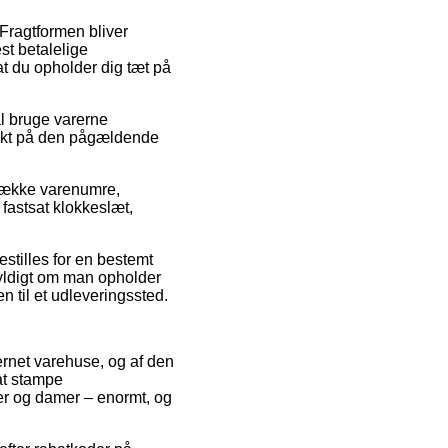
. Fragtformen bliver
t betalelige
t du opholder dig tæt på
l bruge varerne
unkt på den pågældende
 række varenumre,
fastsat klokkeslæt,
stilles for en bestemt
gyldigt om man opholder
n til et udleveringssted.
ternet varehuse, og af den
at stampe
rrer og damer – enormt, og