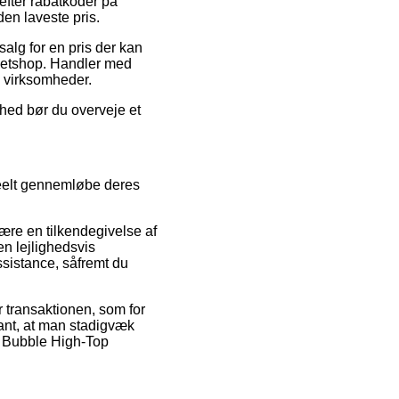
efter rabatkoder på
en laveste pris.
salg for en pris der kan
 netshop. Handler med
e virksomheder.
ghed bør du overveje et
reelt gennemløbe deres
ære en tilkendegivelse af
n lejlighedsvis
ssistance, såfremt du
r transaktionen, som for
vant, at man stadigvæk
f Bubble High-Top