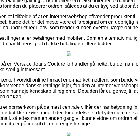
væk blive gavnligt at kontrollere en række internet forhandlere 
forinden du placerer ordren, således at du er tryg ved at opnå d
r, at i tilfælde af at en internet webshop afhænder produkter til 
bel, burde det for det meste være et faresignal om en uoprigtig
et ind under et regulativ, som redder kunden overfor uægte onlin
bestillinger eller betalinger med mobilen. Som en alternativ muli
s du har til hensigt at dække betalingen i flere bidder.
r på en Versace Jeans Couture forhandler på nettet burde man 
kke særlig interessant.
emærke hvorvidt online firmaet er e-mærket medlem, som burde v
ommer de danske retningslinjer, foruden at internet webshoppe
som har nøje kendskab til reglerne. Desuden får du genvej til a
ed dit køb.
du er opmærksom på de mest centrale vilkår der har betydning fo
k netbutikken kører med. I den forbindelse er det ydermere rele
gsmail, således man en anden gang vil kunne vidne om ordren a
 om du er på indkøb til en dreng eller pige.