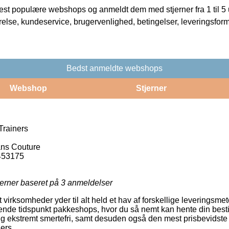
t populære webshops og anmeldt dem med stjerner fra 1 til 5 ud
rrelse, kundeservice, brugervenlighed, betingelser, leveringsfor
Bedst anmeldte webshops
Webshop
Stjerner
Trainers
ns Couture
453175
jerner baseret på
3
anmeldelser
irksomheder yder til alt held et hav af forskellige leveringsme
nde tidspunkt pakkeshops, hvor du så nemt kan hente din bestil
ig ekstremt smertefri, samt desuden også den mest prisbevidste
ers.