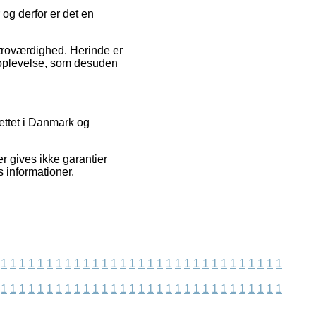
 og derfor er det en
 troværdighed. Herinde er
bsoplevelse, som desuden
ettet i Danmark og
 gives ikke garantier
 informationer.
1
1
1
1
1
1
1
1
1
1
1
1
1
1
1
1
1
1
1
1
1
1
1
1
1
1
1
1
1
1
1
1
1
1
1
1
1
1
1
1
1
1
1
1
1
1
1
1
1
1
1
1
1
1
1
1
1
1
1
1
1
1